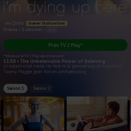
Kræver SkyShowtime
Drama
•
2 sæsoner
•
Prøv TV 2 Play*
*tilkøbes til TV 2 Play abonnement
S1:E8 • The Unbelievable Power of Believing
Et katastrofalt møde får Nick til at genoverveje sit forhold til
Tawny. Maggie giver Ron en selvhjælpsbog.
Sæson 1
Sæson 2