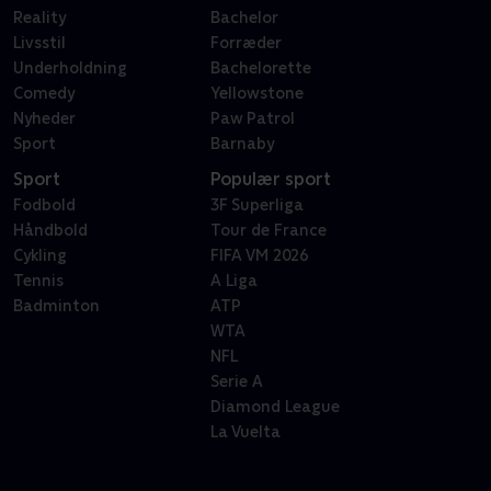
Reality
Bachelor
Livsstil
Forræder
Underholdning
Bachelorette
Comedy
Yellowstone
Nyheder
Paw Patrol
Sport
Barnaby
Sport
Populær sport
Fodbold
3F Superliga
Håndbold
Tour de France
Cykling
FIFA VM 2026
Tennis
A Liga
Badminton
ATP
WTA
NFL
Serie A
Diamond League
La Vuelta