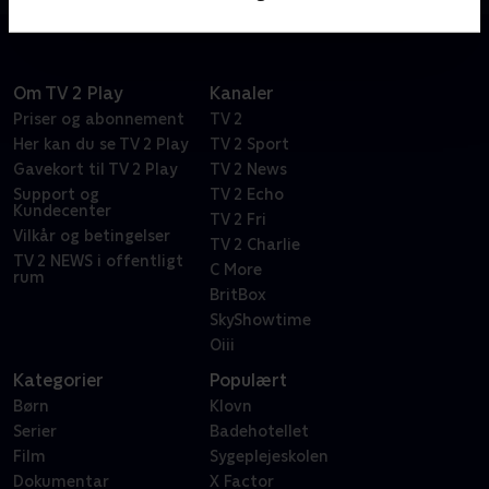
Om TV 2 Play
Kanaler
Priser og abonnement
TV 2
Her kan du se TV 2 Play
TV 2 Sport
Gavekort til TV 2 Play
TV 2 News
Support og
TV 2 Echo
Kundecenter
TV 2 Fri
Vilkår og betingelser
TV 2 Charlie
TV 2 NEWS i offentligt
C More
rum
BritBox
SkyShowtime
Oiii
Kategorier
Populært
Børn
Klovn
Serier
Badehotellet
Film
Sygeplejeskolen
Dokumentar
X Factor