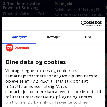
8. The Unbelievable
9. Lingchi
Power of Believing
Goldie slås med Marty og Eli.
Et katastrofalt møde får Nick
Komikerne samles omkring Bill.
til at genoverveje sit forhold til
Et ultimatum tvinger Nick til at
Tawny. Maggie giver Ron en
træffe en skæbnesvanger
.
selvhjælpsbog.
beslutning.
1. juli 2021 • 55 min
1. juli 2021 • 56 min
Samtykke
Detaljer
Om
Andre så også
Dine data og cookies
Vi bruger egne cookies og cookies fra
samarbejdspartnere for at give dig den bedste
oplevelse af TV 2 PLAY, til statistik og til at
målrette annoncer til dig. Vores
samarbejdspartnere kan anvende cookie-data til
målrettet markedsføring på egne og andres
Happy fucking Pride
Fake Patient
platforme. Du kan til- og fravælge cookies
Drama • 1 sæsoner
Drama • 1 sæso