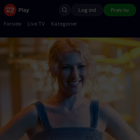
Log ind
Prøv nu
Forside
Live TV
Kategorier