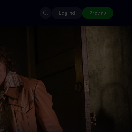
Log ind
Prøv nu