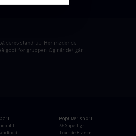
 på deres stand-up. Her møder de
gså godt for gruppen. Og når det går
port
Populær sport
odbold
3F Superliga
åndbold
Tour de France