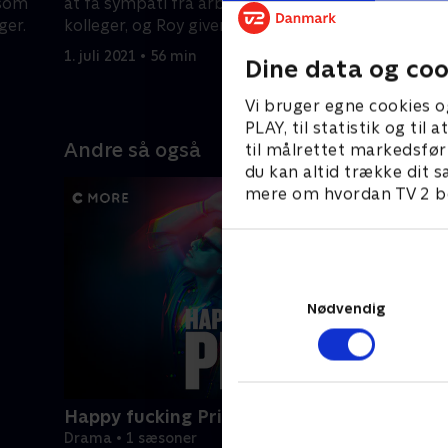
 som
at få sympati fra arbejdsgivere og
Dawn om 
ger.
kolleger, og Roy giver Eddie en lektie i
bringer Ed
kærlighed.
1. juli 2021 • 56 min
1. juli 2021
Dine data og coo
Vi bruger egne cookies o
PLAY, til statistik og ti
Andre så også
til målrettet markedsfør
du kan altid trække dit s
mere om hvordan TV 2 be
Nødvendig
Happy fucking Pride
Drama • 1 sæsoner