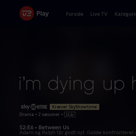
Forside
Live TV
Kategori
Kræver SkyShowtime
Drama
•
2 sæsoner
•
S2:E6 • Between Us
Adam og Ralph får godt nyt. Goldie konfrontere