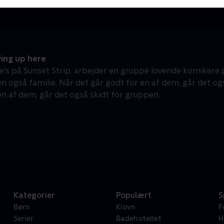
ing up here
e's på Sunset Strip, arbejder en gruppe lovende komikere
men også familie. Når det går godt for en af dem, går det o
 en af dem, går det også skidt for gruppen.
Kategorier
Populært
S
Børn
Klovn
F
Serier
Badehotellet
H