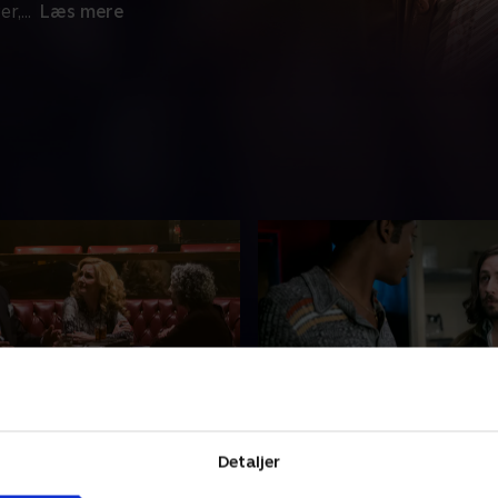
er,
...
Læs mere
Me a Ham
8. Now You See Me, Now
Don't
r med til at gøre Ron en
Detaljer
En misfornøjet Bill bliver b
 Ralph og Adam taler med