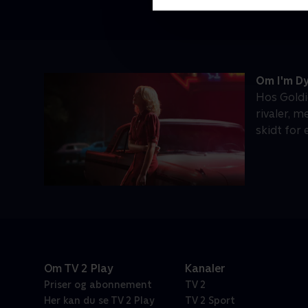
Om I'm Dy
Hos Goldi
rivaler, 
skidt for
Om TV 2 Play
Kanaler
Priser og abonnement
TV 2
Her kan du se TV 2 Play
TV 2 Sport