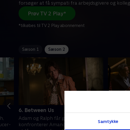
forsøger at få sympati fra arbejdsgivere og kolleg
Prøv TV 2 Play*
*tilkøbes til TV 2 Play abonnement
Sæson 1
Sæson 2
6. Between Us
7. Call 
h,
Adam og Ralph får godt nyt. Goldie
Goldie gå
Samtykke
ucer-
konfronterer Amanda. Ron forsøger
tjeneste.