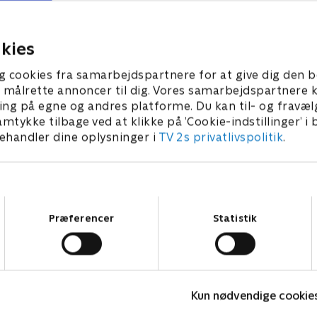
være stand-in for Roy. Nick
en mulighed. Amanda
får nye muligheder, og Am
die i vanskeligheder.
kommer med chokerende ny
 • 56 min
kies
1. juli 2021 • 55 min
g cookies fra samarbejdspartnere for at give dig den b
l at målrette annoncer til dig. Vores samarbejdspartner
ing på egne og andres platforme. Du kan til- og fravæl
amtykke tilbage ved at klikke på ’Cookie-indstillinger’ i
handler dine oplysninger i
TV 2s privatlivspolitik
.
Samtykkevalg
Præferencer
Statistik
Fake Patient
K
Kun nødvendige cookie
Drama • 1 sæsoner
D