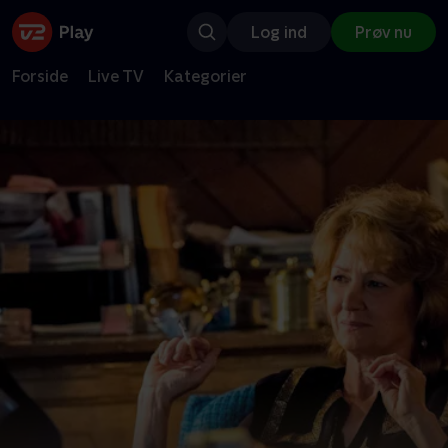
Log ind
Prøv nu
Forside
Live TV
Kategorier