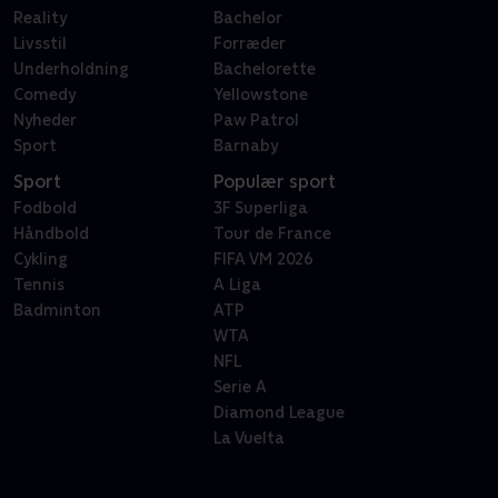
Reality
Bachelor
Livsstil
Forræder
Underholdning
Bachelorette
Comedy
Yellowstone
Nyheder
Paw Patrol
Sport
Barnaby
Sport
Populær sport
Fodbold
3F Superliga
Håndbold
Tour de France
Cykling
FIFA VM 2026
Tennis
A Liga
Badminton
ATP
WTA
NFL
Serie A
Diamond League
La Vuelta