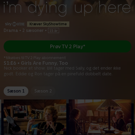
Kræver SkyShowtime
Drama
•
2 sæsoner
•
Prøv TV 2 Play*
*tilkøbes til TV 2 Play abonnement
S1:E6 • Girls Are Funny, Too
Nick booker et show. Bill tager med Sally, og det ender ikke
godt. Eddie og Ron tager på en pinefuld dobbelt date.
Sæson 1
Sæson 2