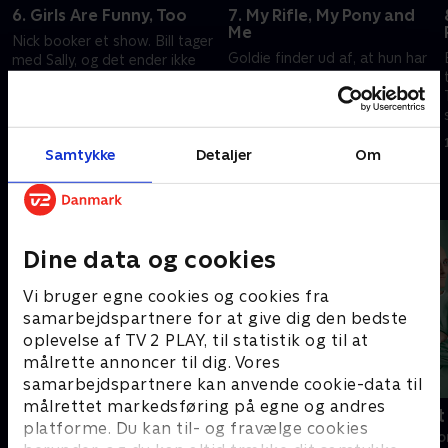
6. Girls Are Funny, Too
7. My Rifle, My Pony and
Me
Nick booker et show. Bill tager
Goldie finder ud af, at hun har
med Sally, og det ender ikke
fejlbedømt sit forhold med Eli.
godt. Eddie og Ron tager på en
Ralph og Edgars
pinefuld dobbelt date.
uforglemmelige tur ender skidt.
1. juli 2021 • 56 min
1. juli 2021 • 55 min
Samtykke
Detaljer
Om
Andre så også
Dine data og cookies
Vi bruger egne cookies og cookies fra
samarbejdspartnere for at give dig den bedste
oplevelse af TV 2 PLAY, til statistik og til at
målrette annoncer til dig. Vores
samarbejdspartnere kan anvende cookie-data til
målrettet markedsføring på egne og andres
Happy fucking Pride
Fake Patient
platforme. Du kan til- og fravælge cookies
Drama • 1 sæsoner
Drama • 1 sæso