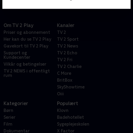
Om TV 2 Play
Kanaler
Priser og abonnement
TV 2
Her kan du se TV 2 Play
TV 2 Sport
Gavekort til TV 2 Play
TV 2 News
Support og
TV 2 Echo
Kundecenter
TV 2 Fri
Vilkår og betingelser
TV 2 Charlie
TV 2 NEWS i offentligt
C More
rum
BritBox
SkyShowtime
Oiii
Kategorier
Populært
Børn
Klovn
Serier
Badehotellet
Film
Sygeplejeskolen
Dokumentar
X Factor