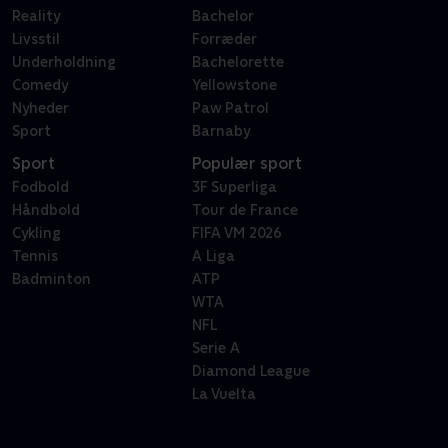
Reality
Bachelor
Livsstil
Forræder
Underholdning
Bachelorette
Comedy
Yellowstone
Nyheder
Paw Patrol
Sport
Barnaby
Sport
Populær sport
Fodbold
3F Superliga
Håndbold
Tour de France
Cykling
FIFA VM 2026
Tennis
A Liga
Badminton
ATP
WTA
NFL
Serie A
Diamond League
La Vuelta