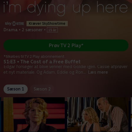
Kræver SkyShowtime
Drama
•
2 sæsoner
•
Prøv TV 2 Play*
*tilkøbes til TV 2 Play abonnement
S1:E3 • The Cost of a Free Buffet
Edgar forsøger at blive venner med Goldie igen. Cassie afprøver
et nyt materiale. Og Adam, Eddie og Ron
...
Læs mere
Sæson 1
Sæson 2