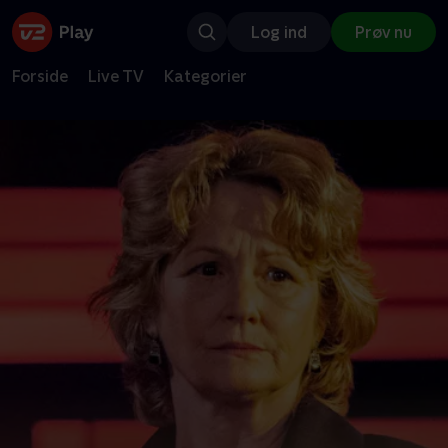
Log ind
Prøv nu
Forside
Live TV
Kategorier