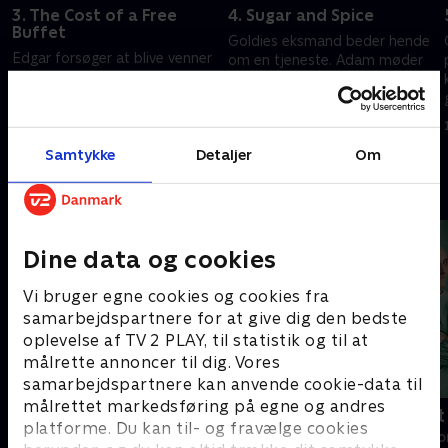
3. The Cost of a Free
4. Sugar and Spice
Buffet
Goldies eksmand beder hende
Edgar forsøger at blive venner
om en tjeneste. Adam møder
med Goldie igen. Cassie
sit idol. Og Cassie kæmper
afprøver et nyt materiale. Og
med at være kvinde i comedy-
Adam, Eddie og Ron
branchen.
1. juli 2021 • 51 min
bekæmper en bugtaler.
1. juli 2021 • 52 min
Samtykke
Detaljer
Om
Andre så også
Dine data og cookies
Vi bruger egne cookies og cookies fra
samarbejdspartnere for at give dig den bedste
oplevelse af TV 2 PLAY, til statistik og til at
målrette annoncer til dig. Vores
samarbejdspartnere kan anvende cookie-data til
målrettet markedsføring på egne og andres
Happy fucking Pride
Fake Patient
platforme. Du kan til- og fravælge cookies
Drama • 1 sæsoner
Drama • 1 sæso