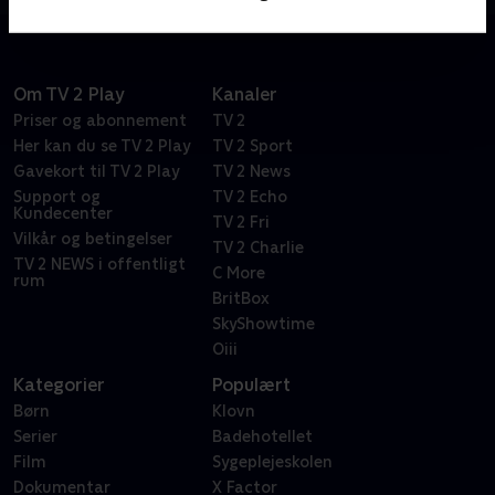
Om TV 2 Play
Kanaler
Priser og abonnement
TV 2
Her kan du se TV 2 Play
TV 2 Sport
Gavekort til TV 2 Play
TV 2 News
Support og
TV 2 Echo
Kundecenter
TV 2 Fri
Vilkår og betingelser
TV 2 Charlie
TV 2 NEWS i offentligt
C More
rum
BritBox
SkyShowtime
Oiii
Kategorier
Populært
Børn
Klovn
Serier
Badehotellet
Film
Sygeplejeskolen
Dokumentar
X Factor