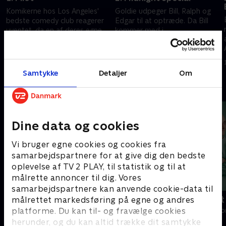
Komikerne hos Los Angeles'
Goldie udpeger Bill, Ralph og
bedste comedy club reagerer
Edgar til at optræde. Da Bill
uventet, da en af deres egne
kommer med i
booker en medvirken i 'The
'Midnatsudgave', kommer hans
Tonight Show med Johnny
far og søster til showet.
1. juli 2021 • 57 min
1. juli 2021 • 56 min
Carson.'
Samtykke
Detaljer
Om
Andre så også
Dine data og cookies
Vi bruger egne cookies og cookies fra
samarbejdspartnere for at give dig den bedste
oplevelse af TV 2 PLAY, til statistik og til at
målrette annoncer til dig. Vores
samarbejdspartnere kan anvende cookie-data til
Happy fucking Pride
Fake Patient
målrettet markedsføring på egne og andres
platforme. Du kan til- og fravælge cookies
Drama • 1 sæsoner
Drama • 1 sæso
herunder, og du kan altid trække dit samtykke