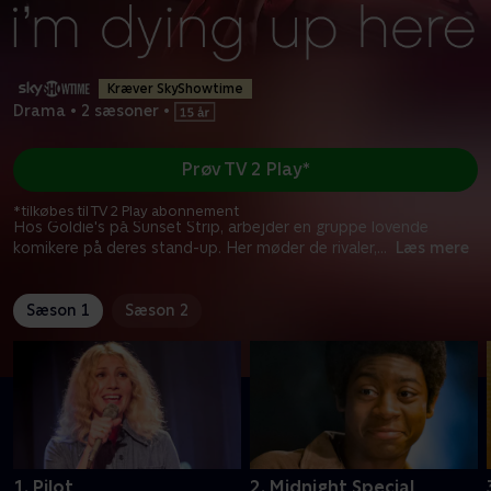
Kræver SkyShowtime
Drama
•
2 sæsoner
•
Prøv TV 2 Play*
*tilkøbes til TV 2 Play abonnement
Hos Goldie's på Sunset Strip, arbejder en gruppe lovende
komikere på deres stand-up. Her møder de rivaler,
...
Læs mere
Sæson 1
Sæson 2
1. Pilot
2. Midnight Special