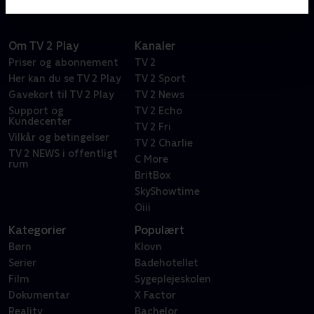
Om TV 2 Play
Kanaler
Priser og abonnement
TV 2
Her kan du se TV 2 Play
TV 2 Sport
Gavekort til TV 2 Play
TV 2 News
Support og
TV 2 Echo
Kundecenter
TV 2 Fri
Vilkår og betingelser
TV 2 Charlie
TV 2 NEWS i offentligt
C More
rum
BritBox
SkyShowtime
Oiii
Kategorier
Populært
Børn
Klovn
Serier
Badehotellet
Film
Sygeplejeskolen
Dokumentar
X Factor
Reality
Bachelor