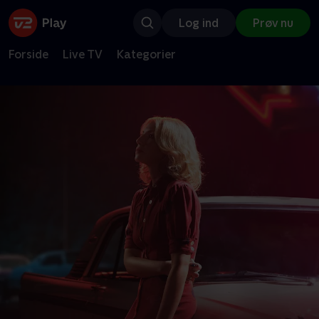
Log ind
Prøv nu
Forside
Live TV
Kategorier