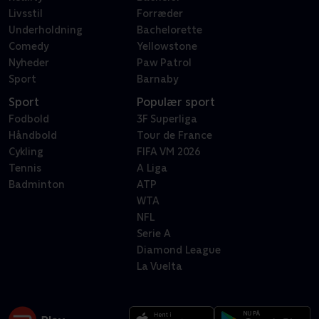
Livsstil
Forræder
Underholdning
Bachelorette
Comedy
Yellowstone
Nyheder
Paw Patrol
Sport
Barnaby
Sport
Populær sport
Fodbold
3F Superliga
Håndbold
Tour de France
Cykling
FIFA VM 2026
Tennis
A Liga
Badminton
ATP
WTA
NFL
Serie A
Diamond League
La Vuelta