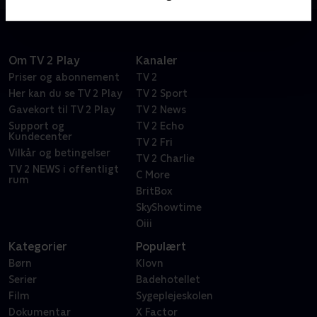
Om TV 2 Play
Kanaler
Priser og abonnement
TV 2
Her kan du se TV 2 Play
TV 2 Sport
Gavekort til TV 2 Play
TV 2 News
Support og
TV 2 Echo
Kundecenter
TV 2 Fri
Vilkår og betingelser
TV 2 Charlie
TV 2 NEWS i offentligt
C More
rum
BritBox
SkyShowtime
Oiii
Kategorier
Populært
Børn
Klovn
Serier
Badehotellet
Film
Sygeplejeskolen
Dokumentar
X Factor