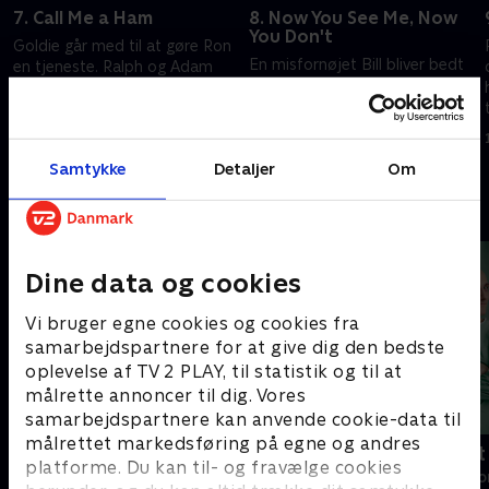
7. Call Me a Ham
8. Now You See Me, Now
You Don't
Goldie går med til at gøre Ron
En misfornøjet Bill bliver bedt
en tjeneste. Ralph og Adam
om at være stand-in for Roy.
taler med Dawn om en
Nick og Eddie får nye
mulighed. Amanda bringer
muligheder, og Amanda
Eddie i vanskeligheder.
1. juli 2021 • 56 min
kommer med chokerende nyt.
1. juli 2021 • 55 min
Samtykke
Detaljer
Om
Andre så også
Dine data og cookies
Vi bruger egne cookies og cookies fra
samarbejdspartnere for at give dig den bedste
oplevelse af TV 2 PLAY, til statistik og til at
målrette annoncer til dig. Vores
samarbejdspartnere kan anvende cookie-data til
målrettet markedsføring på egne og andres
Happy fucking Pride
Fake Patient
platforme. Du kan til- og fravælge cookies
Drama • 1 sæsoner
Drama • 1 sæso