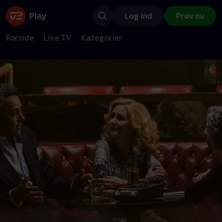
Log ind
Prøv nu
Forside
Live TV
Kategorier