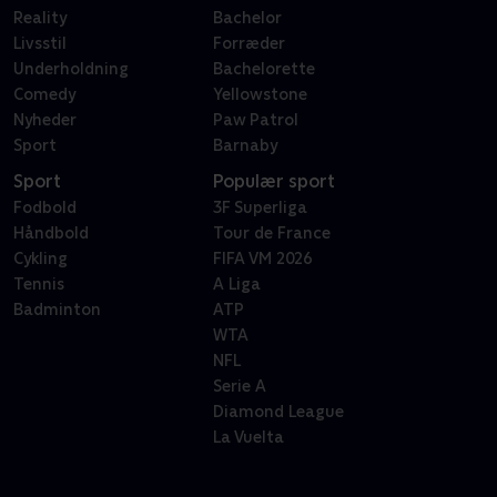
Reality
Bachelor
Livsstil
Forræder
Underholdning
Bachelorette
Comedy
Yellowstone
Nyheder
Paw Patrol
Sport
Barnaby
Sport
Populær sport
Fodbold
3F Superliga
Håndbold
Tour de France
Cykling
FIFA VM 2026
Tennis
A Liga
Badminton
ATP
WTA
NFL
Serie A
Diamond League
La Vuelta