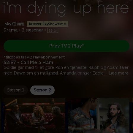
Kræver SkyShowtime
Drama
•
2 sæsoner
•
Prøv TV 2 Play*
*tilkøbes til TV 2 Play abonnement
S2:E7 • Call Me a Ham
Goldie går med til at gøre Ron en tjeneste. Ralph og Adam taler
med Dawn om en mulighed. Amanda bringer Eddie
...
Læs mere
Sæson 1
Sæson 2