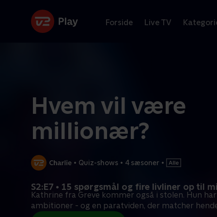
Forside
Live TV
Kategori
Hvem vil være
millionær?
•
Quiz-shows
•
4 sæsoner
•
S2:E7 • 15 spørgsmål og fire livliner op til m
Kathrine fra Greve kommer også i stolen. Hun har
ambitioner - og en paratviden, der matcher hend