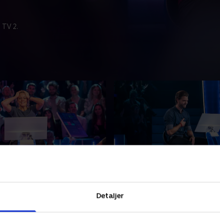
 TV 2.
rgsmål og fire livliner
9. 15 spørgsmål og fire l
llionen
op til millionen
a Køge er tilbage i den
Christian Degn får besøg af
Detaljer
l og er tæt på millionen,
andre Jens fra Odense, der
t spørgsmål om det danske
quizentusiast og snart skal g