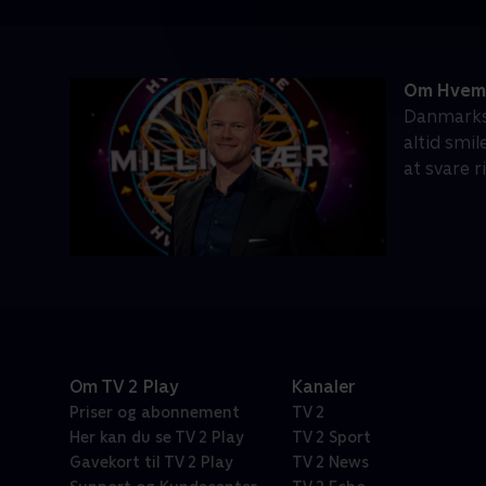
Om Hvem v
Danmarks 
altid smi
at svare r
Om TV 2 Play
Kanaler
Priser og abonnement
TV 2
Her kan du se TV 2 Play
TV 2 Sport
Gavekort til TV 2 Play
TV 2 News