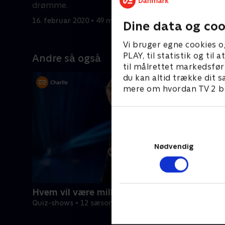
drømme.
fodboldl
16. februar 2020 • 49 min
23. februa
Dine data og coo
Vi bruger egne cookies o
PLAY, til statistik og ti
Andre så også
til målrettet markedsfør
du kan altid trække dit s
mere om hvordan TV 2 be
Nødvendig
Hvem vil være millionær? Classic
Quiz-shows • 12 sæsoner