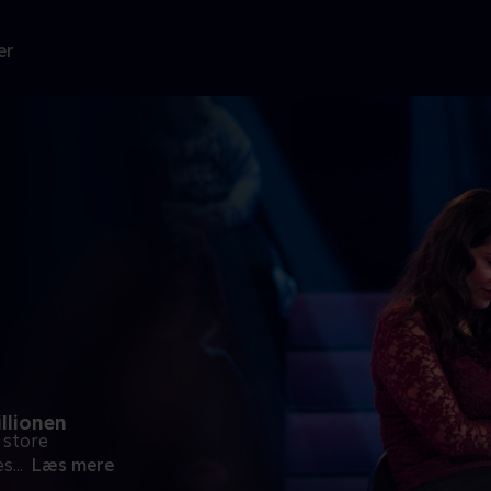
er
illionen
 store
es
...
Læs mere