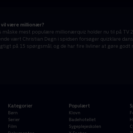
il være millionær?
måske mest populære millionærquiz holder nu til på TV 
lende vært Christian Degn i spidsen forsøger quizklare dans
igtigt på 15 spørgsmål, og de har fire livliner at gøre godt
Kategorier
Populært
S
Børn
Klovn
F
Serier
Badehotellet
H
Film
Sygeplejeskolen
C