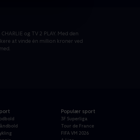
2 CHARLIE og TV 2 PLAY. Med den
kere at vinde én million kroner ved
 med.
port
Populær sport
odbold
3F Superliga
åndbold
Tour de France
ykling
FIFA VM 2026