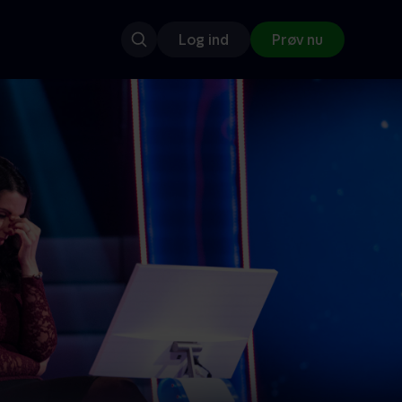
Log ind
Prøv nu