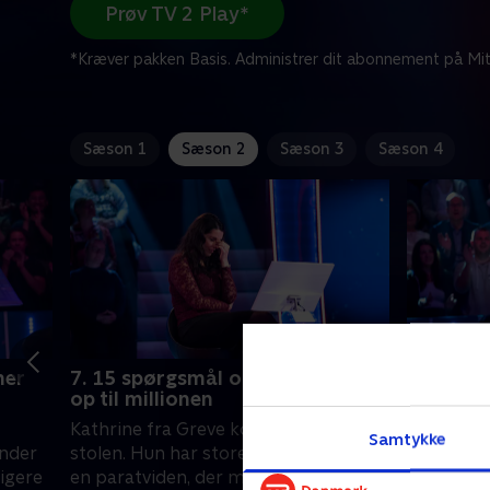
Prøv TV 2 Play*
*Kræver pakken Basis. Administrer dit abonnement på Mit
Sæson 1
Sæson 2
Sæson 3
Sæson 4
ner
7. 15 spørgsmål og fire livliner
8. 15 spø
op til millionen
op til mi
Kathrine fra Greve kommer også i
Michael fr
Samtykke
inder
stolen. Hun har store ambitioner - og
varme sto
ligere
en paratviden, der matcher hendes
men vil e