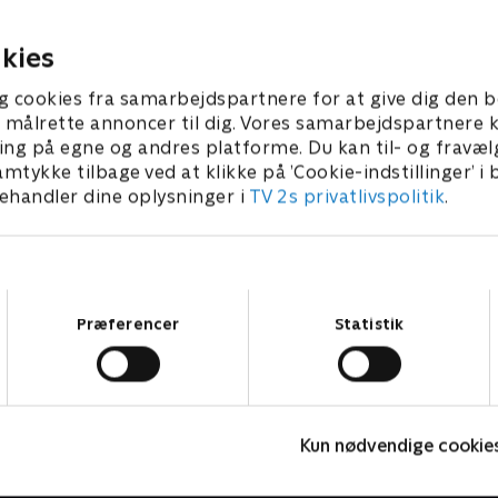
andshold stoppe ham?
26. april 2020 • 49 min
r 2020 • 48 min
kies
g cookies fra samarbejdspartnere for at give dig den b
l at målrette annoncer til dig. Vores samarbejdspartner
ing på egne og andres platforme. Du kan til- og fravæl
amtykke tilbage ved at klikke på ’Cookie-indstillinger’ i
handler dine oplysninger i
TV 2s privatlivspolitik
.
Samtykkevalg
Præferencer
Statistik
Lykkehjulet
F
Kun nødvendige cookie
Quiz-shows • 2 sæsoner
Q