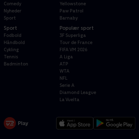
Comedy
Yellowstone
Nyheder
Paw Patrol
Sport
Barnaby
Sport
Populær sport
Fodbold
3F Superliga
Håndbold
Tour de France
Cykling
FIFA VM 2026
Tennis
A Liga
Badminton
ATP
WTA
NFL
Serie A
Diamond League
La Vuelta