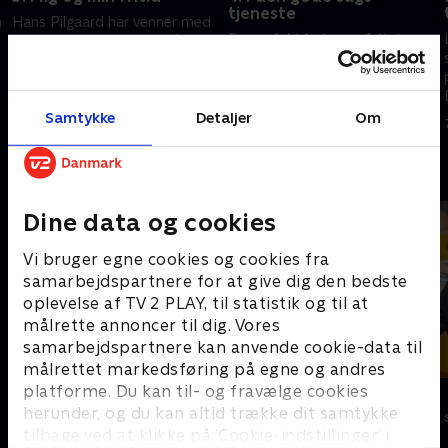
tjeneste
m
Hans Pilgaard har venner med
Der er fuld fart over feltet og
fælles fritidsinteresser på
masser af grin, når Andreas Bo
besøg i studiet, der håber på
og Brian Mørk gæster Hans
en stor pose penge til deres
Pilgaard i 'Hvem vil være
hobby.
26. november 2017 • 49 min
millionær?
Samtykke
Detaljer
Om
3. juni 2018 • 48 min
Andre så også
Dine data og cookies
Vi bruger egne cookies og cookies fra
samarbejdspartnere for at give dig den bedste
oplevelse af TV 2 PLAY, til statistik og til at
målrette annoncer til dig. Vores
samarbejdspartnere kan anvende cookie-data til
målrettet markedsføring på egne og andres
platforme. Du kan til- og fravælge cookies
Hvem vil være millionær?
Lykkehjulet
herunder, og du kan altid trække dit samtykke
Quiz-shows • 4 sæsoner
Quiz-shows • 2
tilbage ved at klikke på ’Cookie-indstillinger’ i