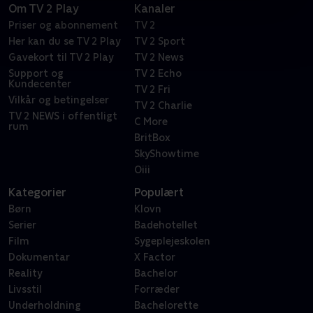
Om TV 2 Play
Kanaler
Priser og abonnement
TV 2
Her kan du se TV 2 Play
TV 2 Sport
Gavekort til TV 2 Play
TV 2 News
Support og
TV 2 Echo
Kundecenter
TV 2 Fri
Vilkår og betingelser
TV 2 Charlie
TV 2 NEWS i offentligt
C More
rum
BritBox
SkyShowtime
Oiii
Kategorier
Populært
Børn
Klovn
Serier
Badehotellet
Film
Sygeplejeskolen
Dokumentar
X Factor
Reality
Bachelor
Livsstil
Forræder
Underholdning
Bachelorette