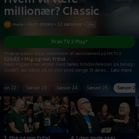
millionær? Classic
•
Quiz-shows
•
12 sæsoner
•
Prøv TV 2 Play*
*Kræver pakken Basis. Administrer dit abonnement på Mit TV 2.
S26:E3 • Mig og min fritid
Hans Pilgaard har venner med fælles fritidsinteresser på besøg i
studiet, der håber på en stor pose penge til deres
...
Læs mere
æson 22
Sæson 23
Sæson 24
Sæson 25
Sæson 26
3. Mig og min fritid
4. I den gode sags