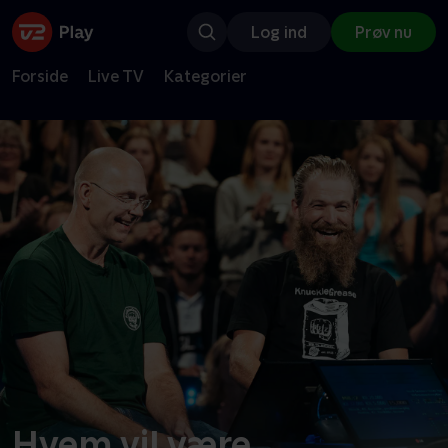
Log ind
Prøv nu
Forside
Live TV
Kategorier
Hvem vil være