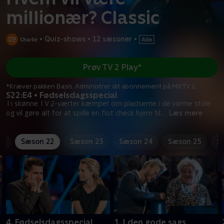
millionær? Classic
•
Quiz-shows
•
12 sæsoner
•
Prøv TV 2 Play*
*Kræver pakken Basis. Administrer dit abonnement på Mit TV 2.
S22:E4 • Fødselsdagsspecial
Ti skønne TV 2-værter kæmper om pladserne i de varme stole
og vil gøre alt for at spille en flot check hjem til
...
Læs mere
21
Sæson 22
Sæson 23
Sæson 24
Sæson 25
S
4. Fødselsdagsspecial
1. I den gode sags