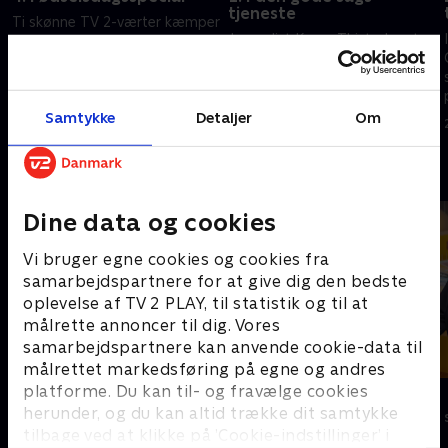
tjeneste
Ti skønne TV 2-værter kæmper
Journalist Karen Thisted og tv-
om pladserne i de varme stole
t
vært Huxi Bach lærte hinanden
og vil gøre alt for at spille en
at kende, dengang de lavede
flot check hjem til måske lige
radio. Nu forsøger de at vinde
netop dig.
30. september 2013 • 43 min
en stor check til Læger uden
Samtykke
Detaljer
Om
7. oktober 2013 • 40 min
grænser.
Andre så også
Dine data og cookies
Vi bruger egne cookies og cookies fra
samarbejdspartnere for at give dig den bedste
oplevelse af TV 2 PLAY, til statistik og til at
målrette annoncer til dig. Vores
samarbejdspartnere kan anvende cookie-data til
målrettet markedsføring på egne og andres
platforme. Du kan til- og fravælge cookies
Hvem vil være millionær?
Lykkehjulet
herunder, og du kan altid trække dit samtykke
Quiz-shows • 4 sæsoner
Quiz-shows • 2
tilbage ved at klikke på ’Cookie-indstillinger’ i