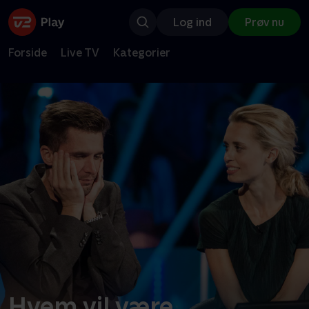
Log ind
Prøv nu
Forside
Live TV
Kategorier
Hvem vil være