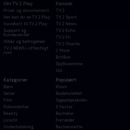
Om TV 2 Play
Kanaler
Priser og abonnement
TV 2
Her kan du se TV 2 Play
TV 2 Sport
Gavekort til TV 2 Play
TV 2 News
Support og
TV 2 Echo
Kundecenter
TV 2 Fri
Vilkår og betingelser
TV 2 Charlie
TV 2 NEWS i offentligt
C More
rum
BritBox
SkyShowtime
Oiii
Kategorier
Populært
Børn
Klovn
Serier
Badehotellet
Film
Sygeplejeskolen
Dokumentar
X Factor
Reality
Bachelor
Livsstil
Forræder
Underholdning
Bachelorette