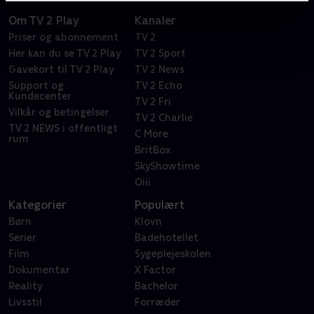
Om TV 2 Play
Kanaler
Priser og abonnement
TV 2
Her kan du se TV 2 Play
TV 2 Sport
Gavekort til TV 2 Play
TV 2 News
Support og
TV 2 Echo
Kundecenter
TV 2 Fri
Vilkår og betingelser
TV 2 Charlie
TV 2 NEWS i offentligt
C More
rum
BritBox
SkyShowtime
Oiii
Kategorier
Populært
Børn
Klovn
Serier
Badehotellet
Film
Sygeplejeskolen
Dokumentar
X Factor
Reality
Bachelor
Livsstil
Forræder