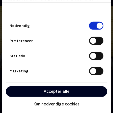
bunden af siden. Læs mere om hvordan TV 2
behandler dine oplysninger i
TV 2s privatlivspolitik
.
Samtykkevalg
Nødvendig
Præferencer
Statistik
Marketing
Om Hold vejret! (dansk tale)
Ungdomsserie om venskab og uventet kærlighed. Tre
unge med forskellig baggrund mødes på en
Acceptér alle
sommerlejr i denne serie af Molly Nutley
Kun nødvendige cookies