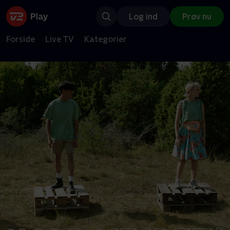
Log ind
Prøv nu
Forside
Live TV
Kategorier