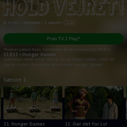
•
Komedie
•
1 sæson
•
Prøv TV 2 Play*
*Kræver pakken Basis. Administrer dit abonnement på Mit TV 2.
S1:E11 • Hunger Games
Splittelsen virker total! Wilma, Lo og Ruben sidder i hvert sit
hjørne i lejren, da lederne annoncerer 'Hunger Games'. .
Sæson 1
11. Hunger Games
12. Gør det for Lo!