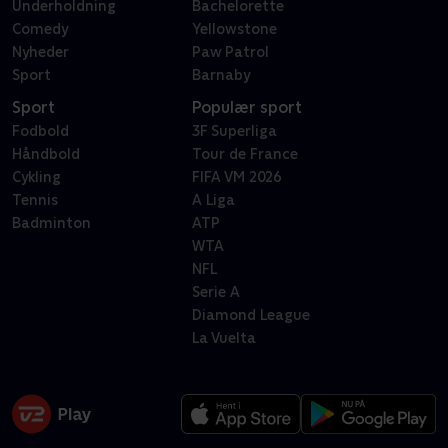
Underholdning
Bachelorette
Comedy
Yellowstone
Nyheder
Paw Patrol
Sport
Barnaby
Sport
Populær sport
Fodbold
3F Superliga
Håndbold
Tour de France
Cykling
FIFA VM 2026
Tennis
A Liga
Badminton
ATP
WTA
NFL
Serie A
Diamond League
La Vuelta