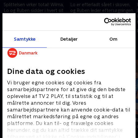
Splittelsen virker total! Wilma,
Lo er efterladt såret i skoven,
Lo og Ruben sidder i hvert sit
og Ruben leder eftersøgningen.
hjørne i lejren, da lederne
Samtidig er Wilma splittet
annoncerer 'Hunger Games'. .
mellem ønsket om at flygte og
loyaliteter, som holder på
1. maj 2023 • 15 min
1. maj 2023 • 15 min
hende
Samtykke
Detaljer
Om
Andre så også
Dine data og cookies
Vi bruger egne cookies og cookies fra
samarbejdspartnere for at give dig den bedste
oplevelse af TV 2 PLAY, til statistik og til at
målrette annoncer til dig. Vores
samarbejdspartnere kan anvende cookie-data til
målrettet markedsføring på egne og andres
Carmen & Columbo
Robssons (da
platforme. Du kan til- og fravælge cookies
Komedie • 1 sæsoner
Komedie • 1 sæ
herunder, og du kan altid trække dit samtykke
tilbage ved at klikke på ’Cookie-indstillinger’ i