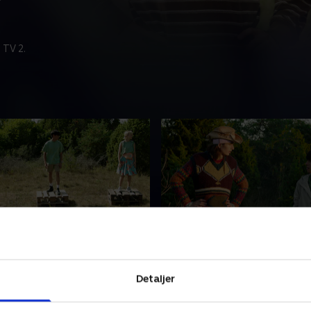
 TV 2.
ger Games
12. Gør det for Lo!
n virker total! Wilma, Lo og
Lo er efterladt såret i skove
Detaljer
er i hvert sit hjørne i lejren,
Ruben leder eftersøgningen
e annoncerer 'Hunger
er Wilma splittet mellem ø
at flygte og loyaliteter, som