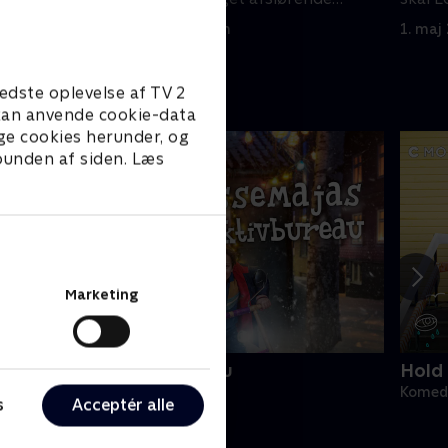
forevisning
1. maj 2023 • 15 min
1. maj
edste oplevelse af TV 2
e kan anvende cookie-data
ge cookies herunder, og
 bunden af siden. Læs
Marketing
asseMajas Detektivbureau
Hold 
omedie • 1 sæsoner
Komedi
s
Acceptér alle