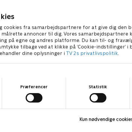
hende
3 • 15 min
1. maj 2023 • 15 min
kies
g cookies fra samarbejdspartnere for at give dig den b
l at målrette annoncer til dig. Vores samarbejdspartner
ing på egne og andres platforme. Du kan til- og fravæl
amtykke tilbage ved at klikke på ’Cookie-indstillinger’ i
handler dine oplysninger i
TV 2s privatlivspolitik
.
Samtykkevalg
Præferencer
Statistik
Robssons (dansk tale)
L
Komedie • 1 sæsoner
K
Kun nødvendige cookie