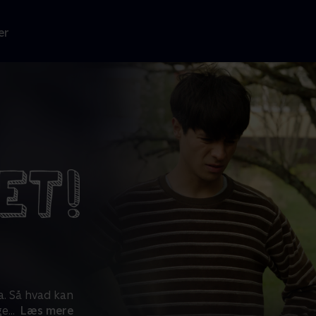
er
. Så hvad kan
ge
...
Læs mere