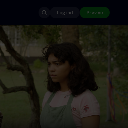
Log ind
Prøv nu