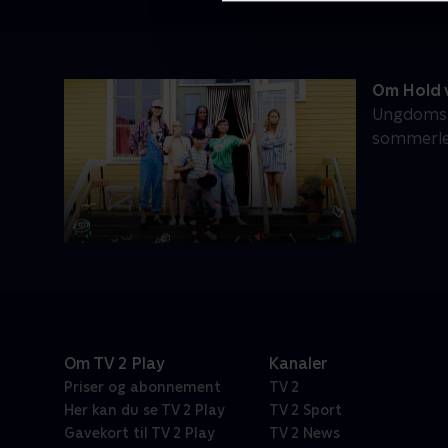
Om Hold v
Ungdomsse
sommerlej
Om TV 2 Play
Kanaler
Priser og abonnement
TV 2
Her kan du se TV 2 Play
TV 2 Sport
Gavekort til TV 2 Play
TV 2 News