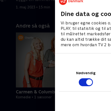
1. maj 2023 • 15 min
1. maj 202
Dine data og coo
Vi bruger egne cookies o
Andre så også
PLAY, til statistik og ti
til målrettet markedsfør
du kan altid trække dit s
mere om hvordan TV 2 be
Nødvendig
Carmen & Columbo
Komedie • 1 sæsoner