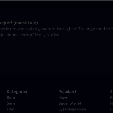
ejret! (dansk tale)
rie om venskab og uventet kærlighed. Tre unge med for
r i denne serie af Molly Nutley
Kategorier
Populært
S
Børn
Klovn
F
Serier
Badehotellet
H
Film
Sygeplejeskolen
C