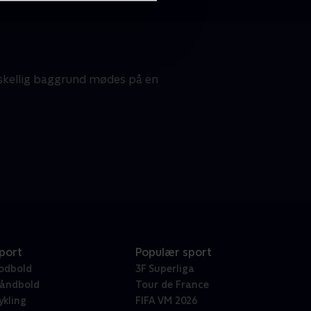
skellig baggrund mødes på en
port
Populær sport
odbold
3F Superliga
åndbold
Tour de France
ykling
FIFA VM 2026