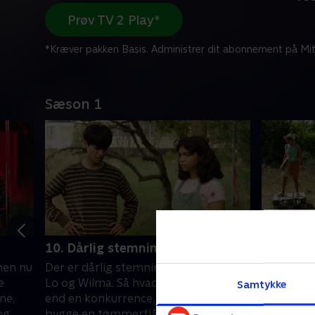
Prøv TV 2 Play*
*Kræver pakken Basis. Administrer dit abonnement på Mit
Sæson 1
10. Dårlig stemning
11. Hun
men nu
Der er dårlig stemning mellem Ruben.
Splittelse
e
Lo og Wilma. Så hvad kan være bedre
Ruben sidd
Samtykke
ne,
end en konkurrence, hvor de skal
da ledern
ng
bygge en tømmerflåde?.
Games'. .