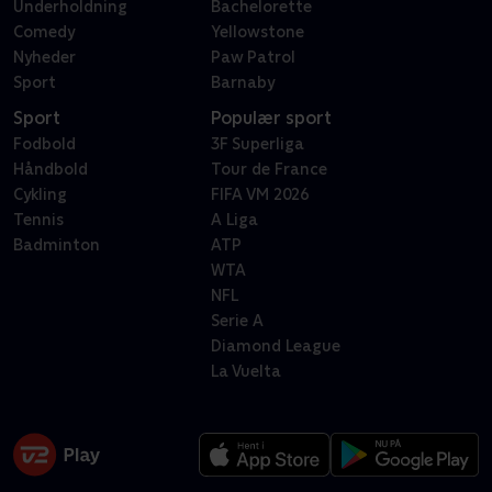
Underholdning
Bachelorette
Comedy
Yellowstone
Nyheder
Paw Patrol
Sport
Barnaby
Sport
Populær sport
Fodbold
3F Superliga
Håndbold
Tour de France
Cykling
FIFA VM 2026
Tennis
A Liga
Badminton
ATP
WTA
NFL
Serie A
Diamond League
La Vuelta