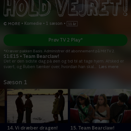
•
Komedie
•
1 sæson
•
Prøv TV 2 Play*
*Kræver pakken Basis. Administrer dit abonnement på Mit TV 2.
S1:E15 • Team Bearclaw!
Det er den sidste dag på øen og tid til at tage hjem. Afsked er
svært, og Ruben tænker over, hvordan han skal
...
Læs mere
Sæson 1
14. Vi dræber dragen!
15. Team Bearclaw!