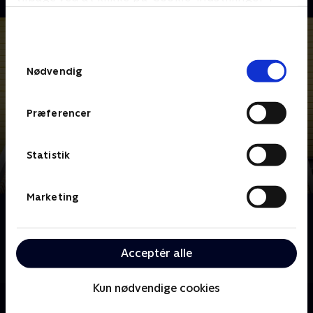
bunden af siden. Læs mere om hvordan TV 2
behandler dine oplysninger i
TV 2s privatlivspolitik
.
Samtykkevalg
Nødvendig
Præferencer
Statistik
Marketing
Om Hold vejret! (dansk tale)
Ungdomsserie om venskab og uventet kærlighed. Tre
unge med forskellig baggrund mødes på en
Acceptér alle
sommerlejr i denne serie af Molly Nutley
Kun nødvendige cookies