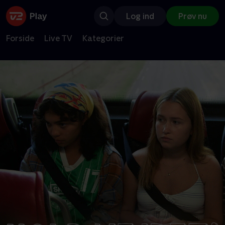
Log ind
Prøv nu
Forside
Live TV
Kategorier