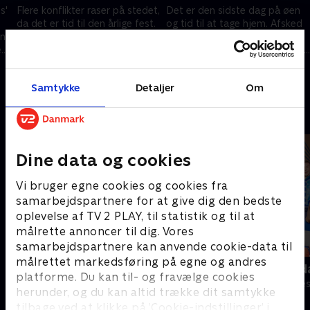
s'
Flere konflikter raser på stedet,
Det er den sidste dag på øen
da det er tid til den årlige fest.
og tid til at tage hjem. Afsked
un
Det bliver til dans og
er svært, og Ruben tænker
en
følelsesmæssige opgør. Nu skal
over, hvordan han skal udtrykke
g
Lo vise, hvad hun virkelig vil
sig
1. maj 2023 • 15 min
1. maj 2023 • 15 min
have
Samtykke
Detaljer
Om
Andre så også
Dine data og cookies
Vi bruger egne cookies og cookies fra
samarbejdspartnere for at give dig den bedste
oplevelse af TV 2 PLAY, til statistik og til at
målrette annoncer til dig. Vores
samarbejdspartnere kan anvende cookie-data til
målrettet markedsføring på egne og andres
Carmen & Columbo
Robssons (da
platforme. Du kan til- og fravælge cookies
Komedie • 1 sæsoner
Komedie • 1 sæ
herunder, og du kan altid trække dit samtykke
tilbage ved at klikke på ’Cookie-indstillinger’ i