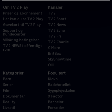
Om TV 2 Play
Kanaler
Priser og abonnement
TV 2
Her kan du se TV 2 Play
TV 2 Sport
Gavekort til TV 2 Play
TV 2 News
Support og
TV 2 Echo
Kundecenter
TV 2 Fri
Vilkår og betingelser
TV 2 Charlie
TV 2 NEWS i offentligt
C More
rum
BritBox
SkyShowtime
Oiii
Kategorier
Populært
Børn
Klovn
Serier
Badehotellet
Film
Sygeplejeskolen
Dokumentar
X Factor
Reality
Bachelor
Livsstil
Forræder