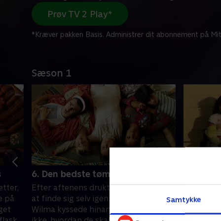
Prøv TV 2 Play*
*Kræver pakken Basis. Administrer dit abonnement på Mit
Sæson 1
s
6. Den bedste tømmermandskur
7. Kan h
tter,
Efter aftenens druktur prøver holdet
Øen ryste
e på
at finde sig selv igen. Lo, Ruben og
Wilma udn
Samtykke
get
Wilma kyssede hinanden og ved nu
galt, og 
flaske
ikke, hvordan de skal håndtere det
forsøger