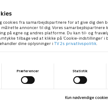
håndtere følelserne
3 • 15 min
1. maj 2023 • 15 min
kies
g cookies fra samarbejdspartnere for at give dig den b
l at målrette annoncer til dig. Vores samarbejdspartner
ing på egne og andres platforme. Du kan til- og fravæl
amtykke tilbage ved at klikke på ’Cookie-indstillinger’ i
handler dine oplysninger i
TV 2s privatlivspolitik
.
Samtykkevalg
Præferencer
Statistik
Robssons (dansk tale)
L
Komedie • 1 sæsoner
K
Kun nødvendige cookie