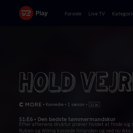
Forside
Live TV
Kategori
•
Komedie
•
1 sæson
•
S1:E6 • Den bedste tømmermandskur
Efter aftenens druktur prøver holdet at finde sig s
Ruben og Wilma kyssede hinanden og ved nu ikke,
.