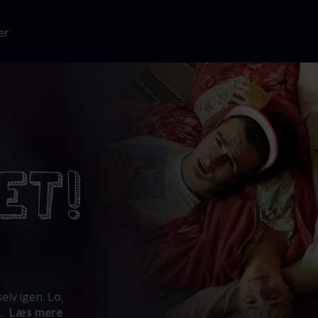
er
elv igen. Lo,
..
Læs mere