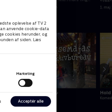
bliver også afsløret
1. maj 2023 • 15 min
1. maj
edste oplevelse af TV 2
e kan anvende cookie-data
ge cookies herunder, og
 bunden af siden. Læs
Marketing
asseMajas Detektivbureau
Hold 
omedie • 1 sæsoner
Komedi
s
Acceptér alle