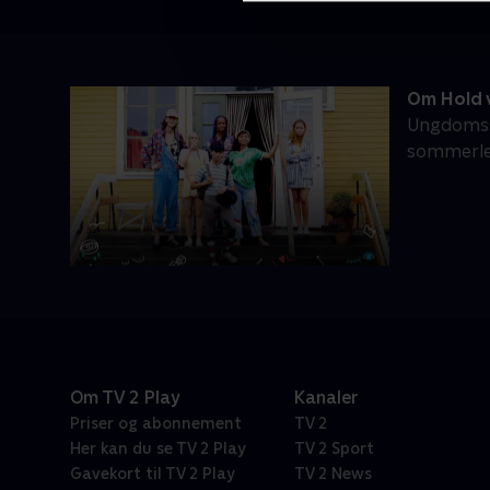
Om Hold v
Ungdomsse
sommerlej
Om TV 2 Play
Kanaler
Priser og abonnement
TV 2
Her kan du se TV 2 Play
TV 2 Sport
Gavekort til TV 2 Play
TV 2 News