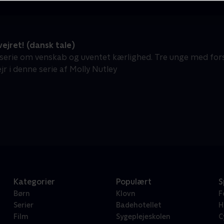
ejret! (dansk tale)
rie om venskab og uventet kærlighed. Tre unge med for
r i denne serie af Molly Nutley
Kategorier
Populært
S
Børn
Klovn
F
Serier
Badehotellet
H
Film
Sygeplejeskolen
C