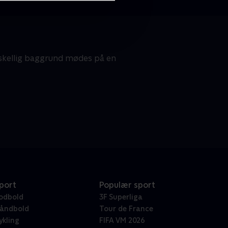
skellig baggrund mødes på en
port
Populær sport
odbold
3F Superliga
åndbold
Tour de France
ykling
FIFA VM 2026