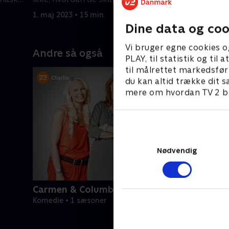
1. maj 2023 • 15 min
1. maj 202
Dine data og coo
Vi bruger egne cookies o
Andre så også
PLAY, til statistik og ti
til målrettet markedsfør
du kan altid trække dit s
mere om hvordan TV 2 be
Nødvendig
Carmen & Columbo
Komedie • 1 sæsoner