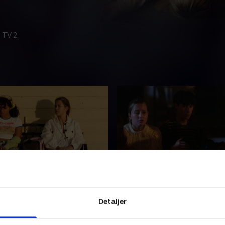
 TV 2.
un lide mig?
8. Spøgeri#creepy
s af følelsesmæssige uvejr.
Noget har invaderet øen. Er
Detaljer
ytter Ruben, men det går
spøgelser eller skabninger f
han ender hos Lo, som
rummet? Vores venner flygt
 at få Liams opmærksomhed
deres liv og prøver samtidig