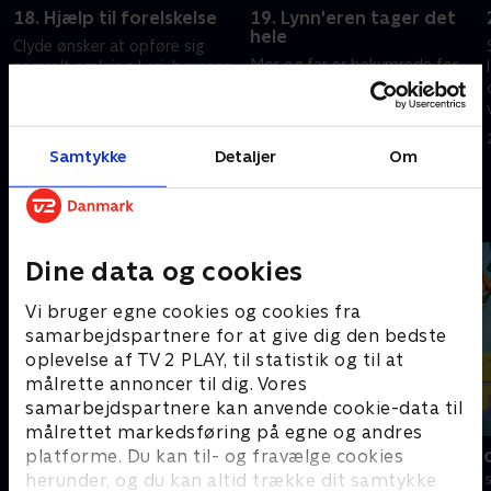
18. Hjælp til forelskelse
19. Lynn'eren tager det
hele
Clyde ønsker at opføre sig
Mor og far er bekymrede for,
normalt omkring Lori. børnene
at deres børn ikke opfylder
opfordrer mor og far til at
forventningerne, og hendes
motionere.
søskende kæmper med Lynn.
21. februar 2023 • 21 min
Samtykke
Detaljer
Om
21. februar 2023 • 21 min
Andre så også
Dine data og cookies
Vi bruger egne cookies og cookies fra
samarbejdspartnere for at give dig den bedste
oplevelse af TV 2 PLAY, til statistik og til at
målrette annoncer til dig. Vores
samarbejdspartnere kan anvende cookie-data til
målrettet markedsføring på egne og andres
Mashas eventyr
Arne Alligat
platforme. Du kan til- og fravælge cookies
herunder, og du kan altid trække dit samtykke
Børneserier • 1 sæsoner
Børneserier • 1