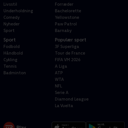
Livsstil
Forræder
Underholdning
Bachelorette
Comedy
Yellowstone
Nyheder
Paw Patrol
Sport
Barnaby
Sport
Populær sport
Fodbold
3F Superliga
Håndbold
Tour de France
Cykling
FIFA VM 2026
Tennis
A Liga
Badminton
ATP
WTA
NFL
Serie A
Diamond League
La Vuelta