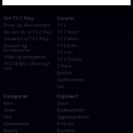
Om TV 2 Play
Kanaler
Priser og abonnement
TV 2
Her kan du se TV 2 Play
TV 2 Sport
Gavekort til TV 2 Play
TV 2 News
Support og
TV 2 Echo
Kundecenter
TV 2 Fri
Vilkår og betingelser
TV 2 Charlie
TV 2 NEWS i offentligt
C More
rum
BritBox
SkyShowtime
Oiii
Kategorier
Populært
Børn
Klovn
Serier
Badehotellet
Film
Sygeplejeskolen
Dokumentar
X Factor
Reality
Bachelor