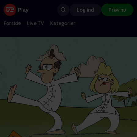
Log ind
Prøv nu
Forside
Live TV
Kategorier