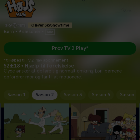
Kræver SkyShowtime
Børn
•
9 sæsoner
•
Prøv TV 2 Play*
*tilkøbes til TV 2 Play abonnement
S2:E18 • Hjælp til forelskelse
Clyde ønsker at opføre sig normalt omkring Lori. børnene
opfordrer mor og far til at motionere.
Sæson 1
Sæson 2
Sæson 3
Sæson 5
Sæson 6