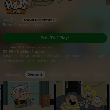
Kræver SkyShowtime
Børn
•
9 sæsoner
•
Prøv TV 2 Play*
*tilkøbes til TV 2 Play abonnement
S2:E8 • Ulykkesfuglen
Søstrene tror, at Lincoln er en ulykkesfugl. Lincoln og Lana tager
på en mission for at redde frøer.
Sæson 1
Sæson 2
Sæson 3
Sæson 5
Sæson 6