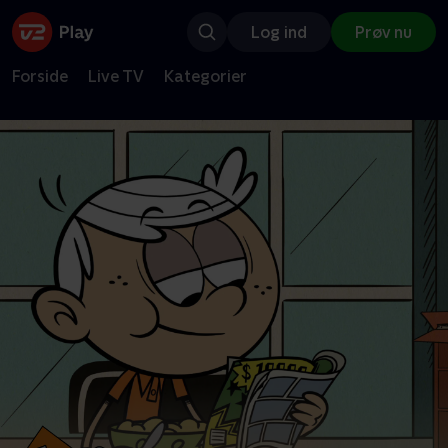
Log ind
Prøv nu
Forside
Live TV
Kategorier