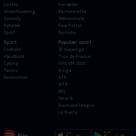
Livsstil
Forræder
Underholdning
Bachelorette
Comedy
Yellowstone
Nyheder
Paw Patrol
Sport
Barnaby
Sport
Populær sport
Fodbold
3F Superliga
Håndbold
Tour de France
Cykling
FIFA VM 2026
Tennis
A Liga
Badminton
ATP
WTA
NFL
Serie A
Diamond League
La Vuelta