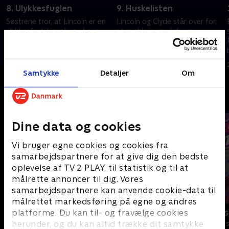
8. Ulykkesfuglen
9. Huskelisten
Søstrene tror, at Lincoln er en
Lincoln og Clyde står over for
ulykkesfugl. Lincoln og Lana
et problem med deres
tager på en mission for at
påskeferie. Loris' fest går galt.
redde frøer.
21. februar 2023 • 21 min
21. februar 2023 • 21 min
Samtykke
Detaljer
Om
Andre så også
Dine data og cookies
Vi bruger egne cookies og cookies fra
samarbejdspartnere for at give dig den bedste
oplevelse af TV 2 PLAY, til statistik og til at
målrette annoncer til dig. Vores
samarbejdspartnere kan anvende cookie-data til
målrettet markedsføring på egne og andres
Modig og havfruen
Totally Spies
platforme. Du kan til- og fravælge cookies
herunder, og du kan altid trække dit samtykke
Børneserier • 1 sæsoner
Børneserier • 2