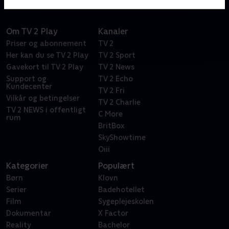
Om TV 2 Play
Kanaler
Priser og abonnement
TV 2
Her kan du se TV 2 Play
TV 2 Sport
Gavekort til TV 2 Play
TV 2 News
Support og
TV 2 Echo
Kundecenter
TV 2 Fri
Vilkår og betingelser
TV 2 Charlie
TV 2 NEWS i offentligt
C More
rum
BritBox
SkyShowtime
Oiii
Kategorier
Populært
Børn
Klovn
Serier
Badehotellet
Film
Sygeplejeskolen
Dokumentar
X Factor
Reality
Bachelor