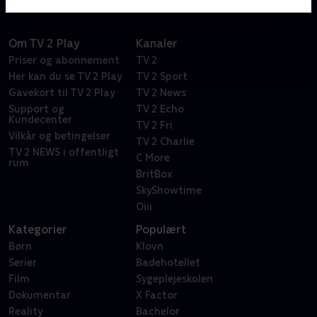
Om TV 2 Play
Kanaler
Priser og abonnement
TV 2
Her kan du se TV 2 Play
TV 2 Sport
Gavekort til TV 2 Play
TV 2 News
Support og
TV 2 Echo
Kundecenter
TV 2 Fri
Vilkår og betingelser
TV 2 Charlie
TV 2 NEWS i offentligt
C More
rum
BritBox
SkyShowtime
Oiii
Kategorier
Populært
Børn
Klovn
Serier
Badehotellet
Film
Sygeplejeskolen
Dokumentar
X Factor
Reality
Bachelor