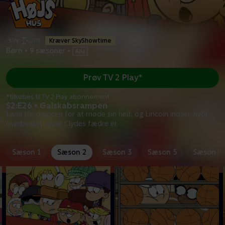
Kræver SkyShowtime
Børn
•
9 sæsoner
•
Prøv TV 2 Play*
*tilkøbes til TV 2 Play abonnement
S2:E26 • Galskabsrampen
Lana får chancen for at møde sin helt, og Lincoln indser, hvor
overbeskyttende Clydes fædre er.
Sæson 1
Sæson 2
Sæson 3
Sæson 5
Sæson 6