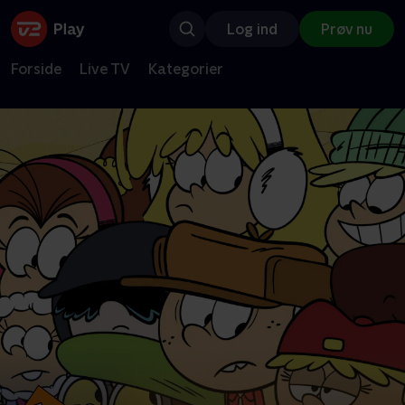
Log ind
Prøv nu
Forside
Live TV
Kategorier