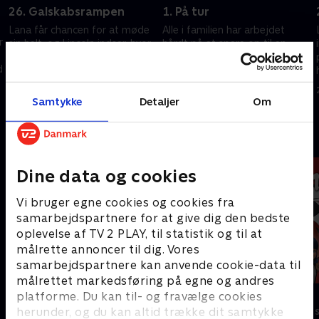
26. Galskabsrampen
1. På tur
Lana får chancen for at møde
Alle i familien har arbejdet
r
sin helt, og Lincoln indser, hvor
hårdt på at spare op til en
overbeskyttende Clydes fædre
familieferie. Men på køreturen
d
er.
til deres destination går alt,
hvad der kan gå galt for
21. februar 2023 • 21 min
20. januar 2022 • 21 min
familien, galt.
Samtykke
Detaljer
Om
Andre så også
Dine data og cookies
Vi bruger egne cookies og cookies fra
samarbejdspartnere for at give dig den bedste
oplevelse af TV 2 PLAY, til statistik og til at
målrette annoncer til dig. Vores
samarbejdspartnere kan anvende cookie-data til
målrettet markedsføring på egne og andres
Mashas eventyr
Miraculous
platforme. Du kan til- og fravælge cookies
herunder, og du kan altid trække dit samtykke
Børneserier • 1 sæsoner
Børneserier • 3