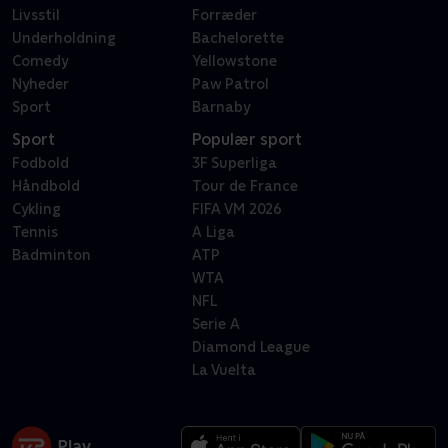
Livsstil
Forræder
Underholdning
Bachelorette
Comedy
Yellowstone
Nyheder
Paw Patrol
Sport
Barnaby
Sport
Populær sport
Fodbold
3F Superliga
Håndbold
Tour de France
Cykling
FIFA VM 2026
Tennis
A Liga
Badminton
ATP
WTA
NFL
Serie A
Diamond League
La Vuelta