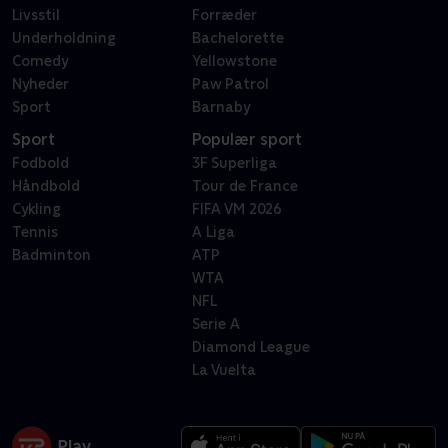
Livsstil
Forræder
Underholdning
Bachelorette
Comedy
Yellowstone
Nyheder
Paw Patrol
Sport
Barnaby
Sport
Populær sport
Fodbold
3F Superliga
Håndbold
Tour de France
Cykling
FIFA VM 2026
Tennis
A Liga
Badminton
ATP
WTA
NFL
Serie A
Diamond League
La Vuelta