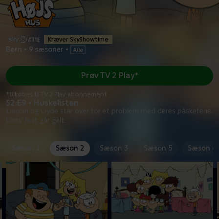
Kræver SkyShowtime
Børn
•
9 sæsoner
•
Prøv TV 2 Play*
*tilkøbes til TV 2 Play abonnement
S2:E9 • Huskelisten
Lincoln og Clyde står over for et problem med deres påskeferie.
Loris' fest går galt.
Sæson 1
Sæson 2
Sæson 3
Sæson 5
Sæson 6