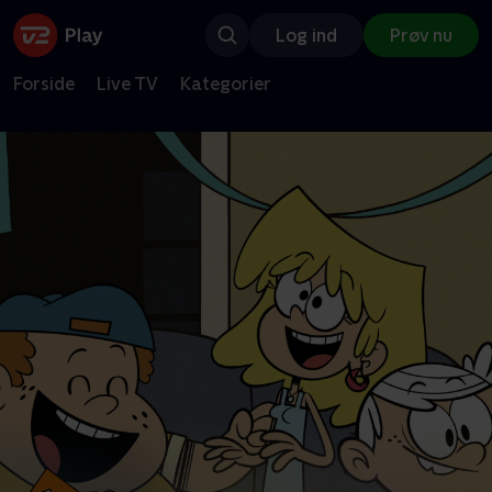
Log ind
Prøv nu
Forside
Live TV
Kategorier