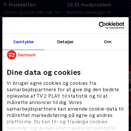
9. Huskelisten
10. Et madproblem
Lincoln og Clyde står over for
Børnene planlægger at
et problem med deres
sabotere middagen. Lincoln og
påskeferie. Loris' fest går galt.
Ronnie Anne tager sig af et
babyæg.
21. februar 2023 • 21 min
21. februar 2023 • 21 min
Samtykke
Detaljer
Om
Andre så også
Dine data og cookies
Vi bruger egne cookies og cookies fra
samarbejdspartnere for at give dig den bedste
oplevelse af TV 2 PLAY, til statistik og til at
målrette annoncer til dig. Vores
samarbejdspartnere kan anvende cookie-data til
målrettet markedsføring på egne og andres
Mashas eventyr
Miraculous
platforme. Du kan til- og fravælge cookies
herunder, og du kan altid trække dit samtykke
Børneserier • 1 sæsoner
Børneserier • 3