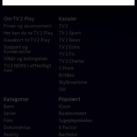
Om TV 2 Play
Kanaler
Priser og abonnement
TV 2
Her kan du se TV 2 Play
TV 2 Sport
Gavekort til TV 2 Play
TV 2 News
Support og
TV 2 Echo
Kundecenter
TV 2 Fri
Vilkår og betingelser
TV 2 Charlie
TV 2 NEWS i offentligt
C More
rum
BritBox
SkyShowtime
Oiii
Kategorier
Populært
Børn
Klovn
Serier
Badehotellet
Film
Sygeplejeskolen
Dokumentar
X Factor
Reality
Bachelor