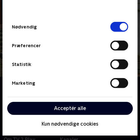
bunden af siden. Læs mere om hvordan TV 2
behandler dine oplysninger i
TV 2s privatlivspolitik
.
Samtykkevalg
Nødvendig
Præferencer
Statistik
Marketing
Om Hjemlig nemlig
Det kanondygtige hold af designere og håndværkere
står klar til at hjælpe desperate boligejere med at
skabe deres ultimative drømmerum på kun fire dage.
Acceptér alle
Kun nødvendige cookies
Om TV 2 Play
Kanaler