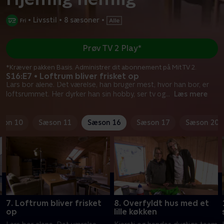
•
Livsstil
•
8 sæsoner
•
Prøv TV 2 Play*
*Kræver pakken Basis. Administrer dit abonnement på Mit TV 2.
S16:E7 • Loftrum bliver frisket op
Lars bor alene. Det værelse, han bruger mest, hvor han bor, er
loftsrummet. Her dyrker han sin hobby, ser tv og
...
Læs mere
son 10
Sæson 11
Sæson 16
Sæson 17
Sæson 20
7. Loftrum bliver frisket
8. Overfyldt hus med et
op
lille køkken