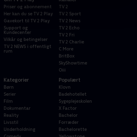
Priser og abonnement
TV 2
Her kan du se TV 2 Play
TV 2 Sport
Gavekort til TV 2 Play
TV 2 News
Support og
TV 2 Echo
Kundecenter
TV 2 Fri
Vilkår og betingelser
TV 2 Charlie
TV 2 NEWS i offentligt
C More
rum
BritBox
SkyShowtime
Oiii
Kategorier
Populært
Børn
Klovn
Serier
Badehotellet
Film
Sygeplejeskolen
Dokumentar
X Factor
Reality
Bachelor
Livsstil
Forræder
Underholdning
Bachelorette
Comedy
Yellowstone