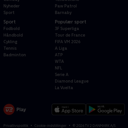
Nyheder
Paw Patrol
Sport
Barnaby
Sport
Populær sport
Fodbold
3F Superliga
Håndbold
Tour de France
Cykling
FIFA VM 2026
Tennis
A Liga
Badminton
ATP
WTA
NFL
Serie A
Diamond League
La Vuelta
Privatlivspolitik
Cookie-indstillinger
©
2026
TV 2 DANMARK A/S