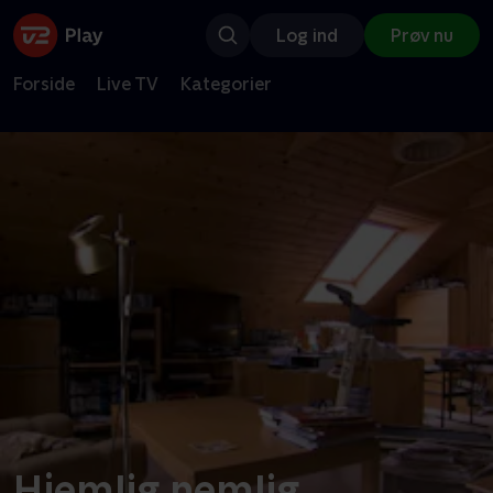
Log ind
Prøv nu
Forside
Live TV
Kategorier
Hjemlig nemlig