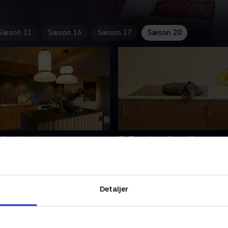
Sæson 11
Sæson 16
Sæson 17
Sæson 20
 planløsning
3. Bambus for alle peng
g designeren Morten Bøgh
Teamet forsøger denne gan
udfordrer planløsningen i
opfylde en børnefamilies s
us og forener
om et dejligt køkkenalrum. F
liens stue med et åbent
den moderne families beho
Detaljer
21 • 43 min
23. juni 2021 • 43 min