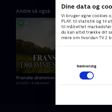
Dine data og coo
Andre så også
Vi bruger egne cookies o
PLAY, til statistik og ti
til målrettet markedsfør
du kan altid trække dit s
mere om hvordan TV 2 be
Nødvendig
Franske drømmeslotte
Livsstil • 6 sæsoner