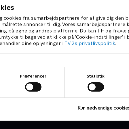
kies
g cookies fra samarbejdspartnere for at give dig den b
l at målrette annoncer til dig. Vores samarbejdspartner
ing på egne og andres platforme. Du kan til- og fravæl
amtykke tilbage ved at klikke på ’Cookie-indstillinger’ i
handler dine oplysninger i
TV 2s privatlivspolitik
.
Samtykkevalg
Præferencer
Statistik
Drømmeslot på højkant
B
Livsstil • 1 sæsoner
L
Kun nødvendige cookie