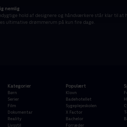
ig nemlig
dygtige hold af designere og håndværkere står klar til at
es ultimative drømmerum på kun fire dage.
Kategorier
Populært
S
Børn
Klovn
F
Serier
Badehotellet
H
Film
Sygeplejeskolen
C
Dokumentar
X Factor
T
Reality
Bachelor
B
Livsstil
Forræder