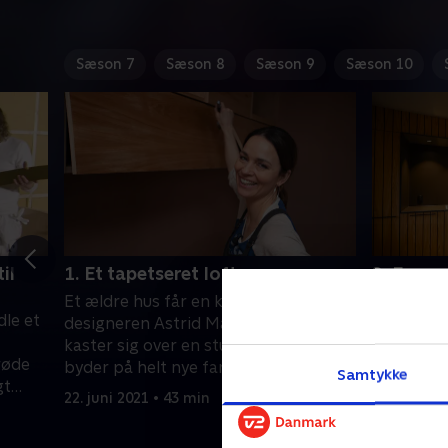
Sæson 7
Sæson 8
Sæson 9
Sæson 10
il
1. Et tapetseret loft
2. En ny
Et ældre hus får en kærlig hånd, når
Teamet o
dle et
designeren Astrid Marie Sætren
Andersen 
kaster sig over en stuerenovering, der
et rækkeh
røde
byder på helt nye farver og en særlig
børnefami
Samtykke
gt
overraskelse.
køkken.
22. juni 2021 • 43 min
22. juni 20