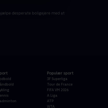
 hjælpe desperate boligejere med at
port
Populær sport
odbold
3F Superliga
åndbold
Tour de France
ykling
FIFA VM 2026
ennis
A Liga
adminton
ATP
WTA