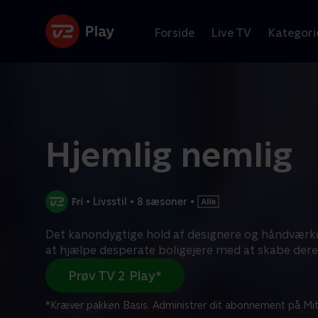
Forside
Live TV
Kategori
Hjemlig nemlig
•
Livsstil
•
8 sæsoner
•
Det kanondygtige hold af designere og håndværkere
at hjælpe desperate boligejere med at skabe dere
Prøv TV 2 Play*
*Kræver pakken Basis. Administrer dit abonnement på Mit