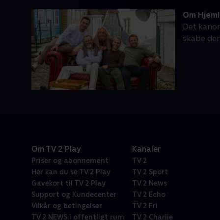
Om Hjeml
Det kanon
skabe der
Om TV 2 Play
Kanaler
Priser og abonnement
TV 2
Her kan du se TV 2 Play
TV 2 Sport
Gavekort til TV 2 Play
TV 2 News
Support og Kundecenter
TV 2 Echo
Vilkår og betingelser
TV 2 Fri
TV 2 NEWS i offentligt rum
TV 2 Charlie