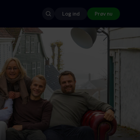
Log ind
Prøv nu