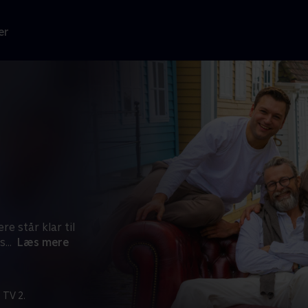
er
 står klar til
s
...
Læs mere
 TV 2.