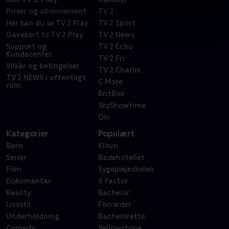
Priser og abonnement
TV 2
Her kan du se TV 2 Play
TV 2 Sport
Gavekort til TV 2 Play
TV 2 News
Support og
TV 2 Echo
Kundecenter
TV 2 Fri
Vilkår og betingelser
TV 2 Charlie
TV 2 NEWS i offentligt
C More
rum
BritBox
SkyShowtime
Oiii
Kategorier
Populært
Børn
Klovn
Serier
Badehotellet
Film
Sygeplejeskolen
Dokumentar
X Factor
Reality
Bachelor
Livsstil
Forræder
Underholdning
Bachelorette
Comedy
Yellowstone