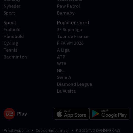
Nyheder
Paw Patrol
Sport
Barnaby
Sport
Populær sport
Fodbold
3F Superliga
Håndbold
Tour de France
Cykling
FIFA VM 2026
Tennis
A Liga
Badminton
ATP
WTA
NFL
Serie A
Diamond League
La Vuelta
Privatlivspolitik
Cookie-indstillinger
©
2026
TV 2 DANMARK A/S