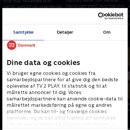
Lars bor alene. Det værelse,
stue skal forvandles til et
han bruger mest, hvor han bor,
varmt, specielt og spændende
er loftsrummet. Her dyrker han
rum. Kan Kjersti og hendes
sin hobby, ser tv og har også
team af dygtige håndværkere
2. februar 2018 • 43 min
sit kontor. Men rummet
og designere klare den
5. februar 2018 • 44 min
trænger til at blive frisket op
ufordring?
Samtykke
Detaljer
Om
og ryddet op. Kjersti og
Andre så også
hendes dygtige team træder
til.
Dine data og cookies
Vi bruger egne cookies og cookies fra
samarbejdspartnere for at give dig den bedste
oplevelse af TV 2 PLAY, til statistik og til at
målrette annoncer til dig. Vores
samarbejdspartnere kan anvende cookie-data til
Franske drømmeslotte
Bolighjælp p
målrettet markedsføring på egne og andres
Livsstil • 6 sæsoner
Livsstil • 14 sæ
platforme. Du kan til- og fravælge cookies
herunder, og du kan altid trække dit samtykke
tilbage ved at klikke på ’Cookie-indstillinger’ i