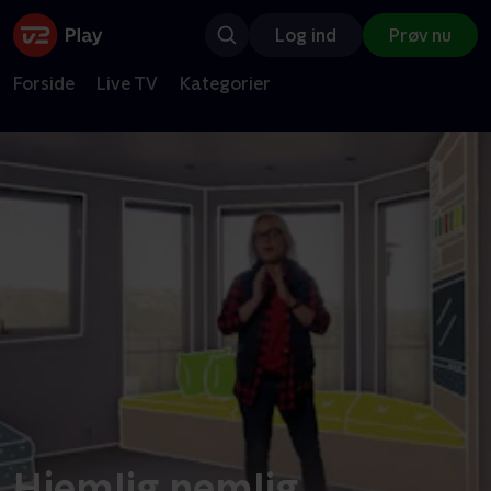
Log ind
Prøv nu
Forside
Live TV
Kategorier
Hjemlig nemlig