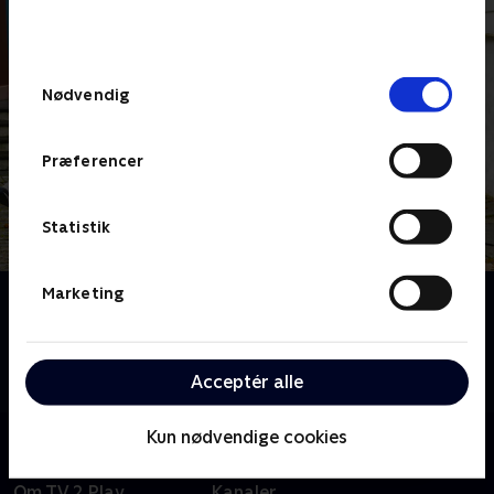
bunden af siden. Læs mere om hvordan TV 2
behandler dine oplysninger i
TV 2s privatlivspolitik
.
Samtykkevalg
Nødvendig
Præferencer
Statistik
Marketing
Om Hjemlig nemlig
Det kanondygtige hold af designere og håndværkere
står klar til at hjælpe desperate boligejere med at
skabe deres ultimative drømmerum på kun fire dage.
Acceptér alle
Kun nødvendige cookies
Om TV 2 Play
Kanaler