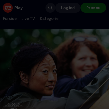
Log ind
Prøv nu
Forside
Live TV
Kategorier