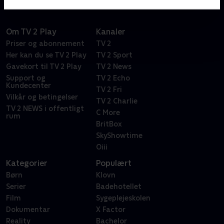
Om TV 2 Play
Kanaler
Priser og abonnement
TV 2
Her kan du se TV 2 Play
TV 2 Sport
Gavekort til TV 2 Play
TV 2 News
Support og
TV 2 Echo
Kundecenter
TV 2 Fri
Vilkår og betingelser
TV 2 Charlie
TV 2 NEWS i offentligt
C More
rum
BritBox
SkyShowtime
Oiii
Kategorier
Populært
Børn
Klovn
Serier
Badehotellet
Film
Sygeplejeskolen
Dokumentar
X Factor
Reality
Bachelor