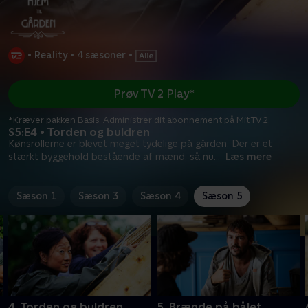
•
Reality
•
4 sæsoner
•
Prøv TV 2 Play*
*Kræver pakken Basis. Administrer dit abonnement på Mit TV 2.
S5:E4 • Torden og buldren
Kønsrollerne er blevet meget tydelige på gården. Der er et
stærkt byggehold bestående af mænd, så nu
...
Læs mere
Sæson 1
Sæson 3
Sæson 4
Sæson 5
4. Torden og buldren
5. Brænde på bålet