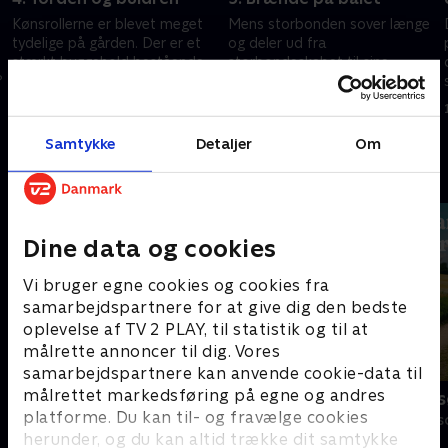
Kønsrollerne er blevet meget
Mens storbonden sover længe
tydelige på gården. Der er et
og deler ud fra
stærkt byggehold bestående
storbondeskabet til sine
?
af mænd, så nu kalder
venner, må de andre knokle for
kvinderne til samling.
at nå i mål med ugeopgaven.
27. marts 2021 • 56 min
3. april 2021 • 57 min
Samtykke
Detaljer
Om
Andre så også
Dine data og cookies
Vi bruger egne cookies og cookies fra
samarbejdspartnere for at give dig den bedste
oplevelse af TV 2 PLAY, til statistik og til at
målrette annoncer til dig. Vores
samarbejdspartnere kan anvende cookie-data til
målrettet markedsføring på egne og andres
Forræder
Landmand sø
platforme. Du kan til- og fravælge cookies
Reality • 4 sæsoner
Reality • 13 sæs
herunder, og du kan altid trække dit samtykke