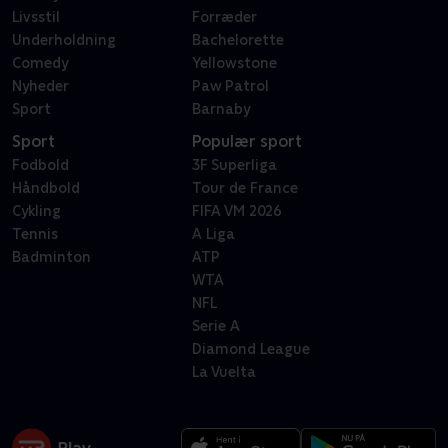
Livsstil
Forræder
Underholdning
Bachelorette
Comedy
Yellowstone
Nyheder
Paw Patrol
Sport
Barnaby
Sport
Populær sport
Fodbold
3F Superliga
Håndbold
Tour de France
Cykling
FIFA VM 2026
Tennis
A Liga
Badminton
ATP
WTA
NFL
Serie A
Diamond League
La Vuelta