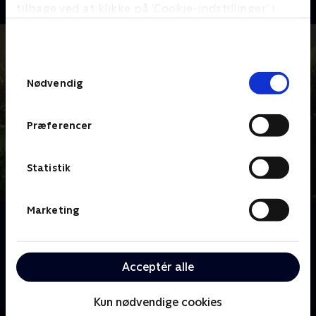
tilbage ved at klikke på ’Cookie-indstillinger’ i
bunden af siden. Læs mere om hvordan TV 2
behandler dine oplysninger i
TV 2s privatlivspolitik
.
Samtykkevalg
Nødvendig
Præferencer
Statistik
Marketing
Om Haveglæder
Hvad gør man, når ens have ligner noget, som ikke
engang katten vil lege i, og man ikke selv ejer de
Acceptér alle
grønneste fingre? Man tilkalder haveguru Alan
Titchmarsh.
Kun nødvendige cookies