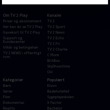
Om TV 2 Play
Kanaler
Priser og abonnement
TV 2
Her kan du se TV 2 Play
TV 2 Sport
Gavekort til TV 2 Play
TV 2 News
Support og
TV 2 Echo
Kundecenter
TV 2 Fri
Vilkår og betingelser
TV 2 Charlie
TV 2 NEWS i offentligt
C More
rum
BritBox
SkyShowtime
Oiii
Kategorier
Populært
Børn
Klovn
Serier
Badehotellet
Film
Sygeplejeskolen
Dokumentar
X Factor
Reality
Bachelor