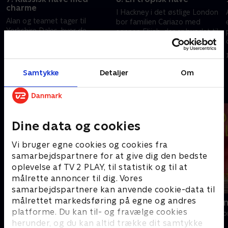
charme
I Hackney i det østlige London
Alan og teamet tager til
bor familien Cariazo med
Yorkshire Dales, hvor de
sønnen Elijah, der er bundet til
overrasker bedstefaderen Jim
en rullestol resten livet. Alan og
med en klassisk forstadshave
teamet overrasker med en
26. april 2024 • 46 min
tilsat lidt Yorkshire-charme.
tropisk have.
25. april 2024 • 46 min
Samtykke
Detaljer
Om
Andre så også
Dine data og cookies
Vi bruger egne cookies og cookies fra
samarbejdspartnere for at give dig den bedste
oplevelse af TV 2 PLAY, til statistik og til at
målrette annoncer til dig. Vores
samarbejdspartnere kan anvende cookie-data til
målrettet markedsføring på egne og andres
Ryd op i dit liv
Linde på La
platforme. Du kan til- og fravælge cookies
Livsstil • 6 sæsoner
Livsstil • 5 sæs
herunder, og du kan altid trække dit samtykke