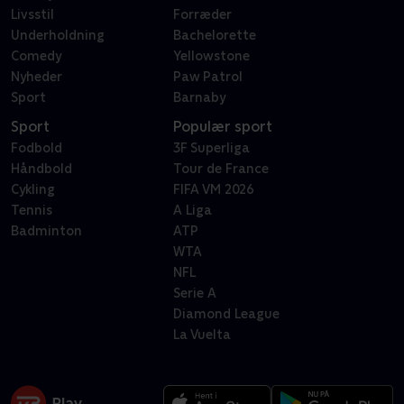
Livsstil
Forræder
Underholdning
Bachelorette
Comedy
Yellowstone
Nyheder
Paw Patrol
Sport
Barnaby
Sport
Populær sport
Fodbold
3F Superliga
Håndbold
Tour de France
Cykling
FIFA VM 2026
Tennis
A Liga
Badminton
ATP
WTA
NFL
Serie A
Diamond League
La Vuelta