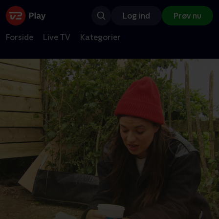
Log ind
Prøv nu
Forside
Live TV
Kategorier