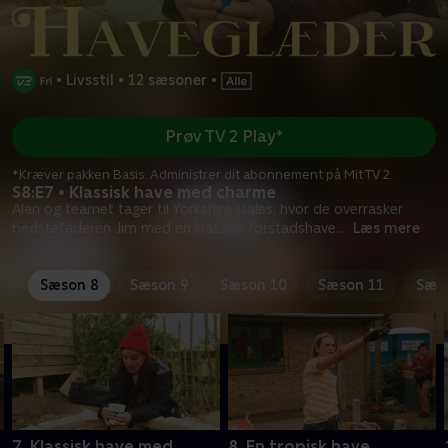
•
Livsstil
•
12 sæsoner
•
Prøv TV 2 Play*
*Kræver pakken Basis. Administrer dit abonnement på Mit TV 2.
S8:E7 • Klassisk have med charme
Alan og teamet tager til Yorkshire Dales, hvor de overrasker
bedstefaderen Jim med en klassisk forstadshave
...
Læs mere
7
Sæson 8
Sæson 9
Sæson 10
Sæson 11
Sæs
7. Klassisk have med
8. En tropisk have