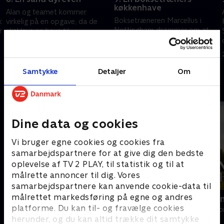
køkkenhave
Alan og teamet kommer
Boksetræneren Marcellus i
k
virkelig på en opgave, da de
Nottingham drømmer om at
r
skal lave en have til
lave en køkkenhave med en
dyrepasseren John, der
masse sunde grøntsager til de
arbejder i Blackpool Zoo.
19. april 2024 • 45 min
lokale drenge og piger. Alan og
22. april 2024 • 46 min
teamet hjælper fluks.
Samtykke
Detaljer
Om
Andre så også
Dine data og cookies
Vi bruger egne cookies og cookies fra
samarbejdspartnere for at give dig den bedste
oplevelse af TV 2 PLAY, til statistik og til at
målrette annoncer til dig. Vores
samarbejdspartnere kan anvende cookie-data til
målrettet markedsføring på egne og andres
Ryd op i dit liv
Franske drø
platforme. Du kan til- og fravælge cookies
Livsstil • 6 sæsoner
Livsstil • 6 sæs
herunder, og du kan altid trække dit samtykke