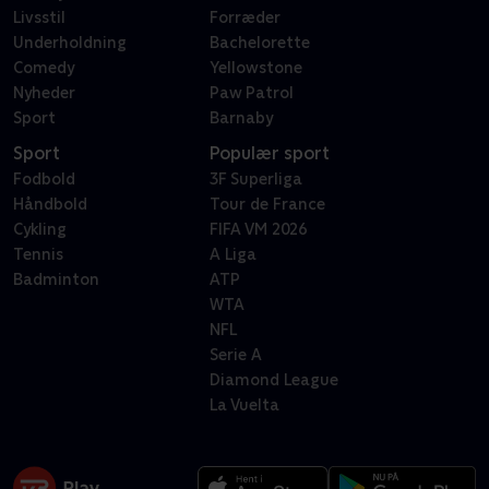
Livsstil
Forræder
Underholdning
Bachelorette
Comedy
Yellowstone
Nyheder
Paw Patrol
Sport
Barnaby
Sport
Populær sport
Fodbold
3F Superliga
Håndbold
Tour de France
Cykling
FIFA VM 2026
Tennis
A Liga
Badminton
ATP
WTA
NFL
Serie A
Diamond League
La Vuelta