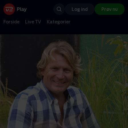
Log ind
Prøv nu
Forside
Live TV
Kategorier