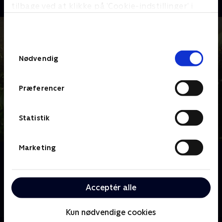
tilbage ved at klikke på ’Cookie-indstillinger’ i
bunden af siden. Læs mere om hvordan TV 2
behandler dine oplysninger i
TV 2s privatlivspolitik
.
Samtykkevalg
Nødvendig
Præferencer
Statistik
Marketing
Om Haveglæder
Hvad gør man, når ens have ligner noget, som ikke
engang katten vil lege i, og man ikke selv ejer de
Acceptér alle
grønneste fingre? Man tilkalder haveguru Alan
Titchmarsh.
Kun nødvendige cookies