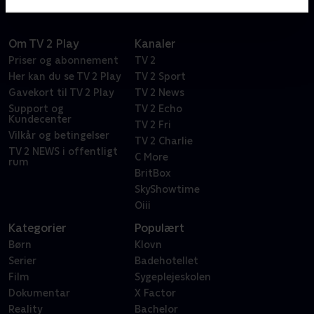
Om TV 2 Play
Kanaler
Priser og abonnement
TV 2
Her kan du se TV 2 Play
TV 2 Sport
Gavekort til TV 2 Play
TV 2 News
Support og
TV 2 Echo
Kundecenter
TV 2 Fri
Vilkår og betingelser
TV 2 Charlie
TV 2 NEWS i offentligt
C More
rum
BritBox
SkyShowtime
Oiii
Kategorier
Populært
Børn
Klovn
Serier
Badehotellet
Film
Sygeplejeskolen
Dokumentar
X Factor
Reality
Bachelor