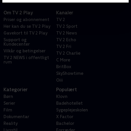
Om TV 2 Play
Kanaler
Priser og abonnement
TV 2
Her kan du se TV 2 Play
TV 2 Sport
Gavekort til TV 2 Play
TV 2 News
Support og
TV 2 Echo
Kundecenter
TV 2 Fri
Vilkår og betingelser
TV 2 Charlie
TV 2 NEWS i offentligt
C More
rum
BritBox
SkyShowtime
Oiii
Kategorier
Populært
Børn
Klovn
Serier
Badehotellet
Film
Sygeplejeskolen
Dokumentar
X Factor
Reality
Bachelor
Livsstil
Forræder