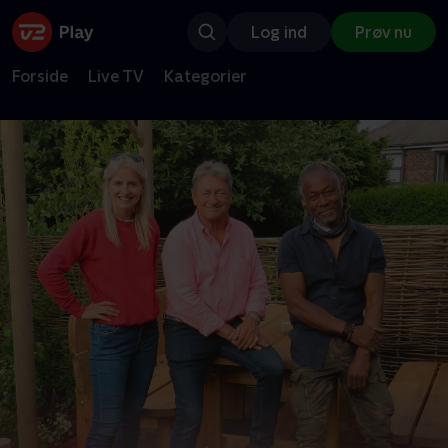
Log ind
Prøv nu
Forside
Live TV
Kategorier