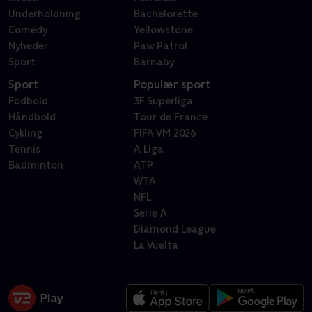
Underholdning
Bachelorette
Comedy
Yellowstone
Nyheder
Paw Patrol
Sport
Barnaby
Sport
Populær sport
Fodbold
3F Superliga
Håndbold
Tour de France
Cykling
FIFA VM 2026
Tennis
A Liga
Badminton
ATP
WTA
NFL
Serie A
Diamond League
La Vuelta