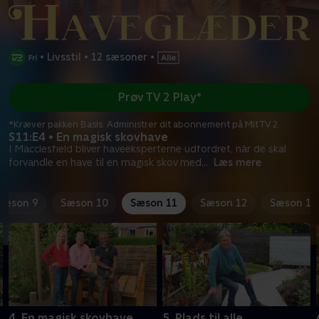
•
Livsstil
•
12 sæsoner
•
Prøv TV 2 Play*
*Kræver pakken Basis. Administrer dit abonnement på Mit TV 2.
S11:E4 • En magisk skovhave
I Macclesfield bliver haveeksperterne udfordret, når de skal
forvandle en have til en magisk skov med
...
Læs mere
Sæson 9
Sæson 10
Sæson 11
Sæson 12
Sæson 13
4. En magisk skovhave
5. Plads til alle