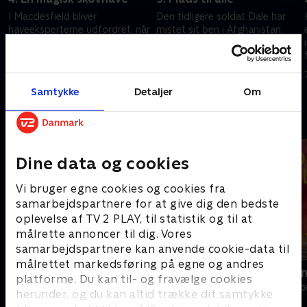
I Macclesfield bliver
Den tidligere soldat Dale har
haveeksperterne udfordret, når
mistet sit ben i Afghanistan.
de skal forvandle en have til en
Haveteamet skaber en
magisk skov med inspiration
funktionel have, der giver ham
fra japansk kultur og naturens
nem adgang til alle hjørner og
31. maj 2025 • 46 min
7. juni 2025 • 46 min
ro.
stier.
Samtykke
Detaljer
Om
Andre så også
Dine data og cookies
Vi bruger egne cookies og cookies fra
samarbejdspartnere for at give dig den bedste
oplevelse af TV 2 PLAY, til statistik og til at
målrette annoncer til dig. Vores
samarbejdspartnere kan anvende cookie-data til
målrettet markedsføring på egne og andres
Ryd op i dit liv
Linde på La
platforme. Du kan til- og fravælge cookies
Livsstil • 6 sæsoner
Livsstil • 5 sæs
herunder, og du kan altid trække dit samtykke