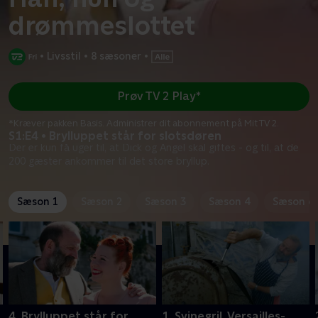
drømmeslottet
•
Livsstil
•
8 sæsoner
•
Prøv TV 2 Play*
*Kræver pakken Basis. Administrer dit abonnement på Mit TV 2.
S1:E4 • Brylluppet står for slotsdøren
Der er kun få uger til, at Dick og Angel skal giftes - og til, at de
200 gæster ankommer til det store bryllup.
Sæson 1
Sæson 2
Sæson 3
Sæson 4
Sæson 6
4. Brylluppet står for
1. Svinegril, Versailles-