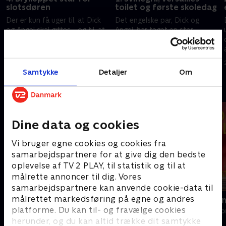
slotsdøren
toilet og første skoledag
Der er kun få uger til, at Dick
Det engelske par, Dick og
og Angel skal giftes - og til, at
Angel, har taget en stor
de 200 gæster ankommer til
beslutning - de har solgt deres
det store bryllup.
hjem i England og har i stedet
købt et slot i Frankrig.
8. maj 2017 • 47 min
11. maj 2017 • 47 min
Samtykke
Detaljer
Om
Andre så også
Dine data og cookies
Vi bruger egne cookies og cookies fra
samarbejdspartnere for at give dig den bedste
oplevelse af TV 2 PLAY, til statistik og til at
målrette annoncer til dig. Vores
samarbejdspartnere kan anvende cookie-data til
målrettet markedsføring på egne og andres
Franske drømmeslotte
Linde på La
platforme. Du kan til- og fravælge cookies
Livsstil • 6 sæsoner
Livsstil • 5 sæs
herunder, og du kan altid trække dit samtykke