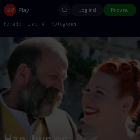
Log ind
Prøv nu
Forside
Live TV
Kategorier
Han, hun og