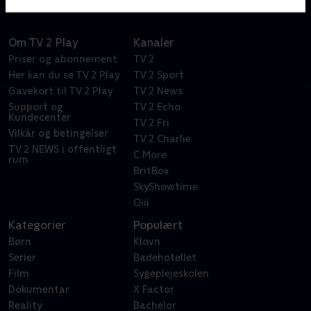
Om TV 2 Play
Kanaler
Priser og abonnement
TV 2
Her kan du se TV 2 Play
TV 2 Sport
Gavekort til TV 2 Play
TV 2 News
Support og
TV 2 Echo
Kundecenter
TV 2 Fri
Vilkår og betingelser
TV 2 Charlie
TV 2 NEWS i offentligt
C More
rum
BritBox
SkyShowtime
Oiii
Kategorier
Populært
Børn
Klovn
Serier
Badehotellet
Film
Sygeplejeskolen
Dokumentar
X Factor
Reality
Bachelor