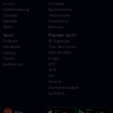
Livsstil
Forræder
Underholdning
Bachelorette
Comedy
Yellowstone
Nyheder
Paw Patrol
Sport
Barnaby
Sport
Populær sport
Fodbold
3F Superliga
Håndbold
Tour de France
Cykling
FIFA VM 2026
Tennis
A Liga
Badminton
ATP
WTA
NFL
Serie A
Diamond League
La Vuelta