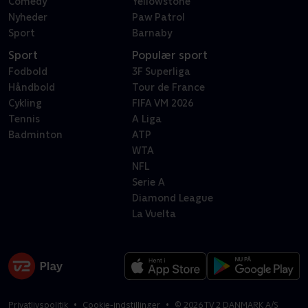
Comedy
Yellowstone
Nyheder
Paw Patrol
Sport
Barnaby
Sport
Populær sport
Fodbold
3F Superliga
Håndbold
Tour de France
Cykling
FIFA VM 2026
Tennis
A Liga
Badminton
ATP
WTA
NFL
Serie A
Diamond League
La Vuelta
Privatlivspolitik
Cookie-indstillinger
©
2026
TV 2 DANMARK A/S