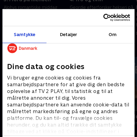
Alphys romantiske middag
Geordie efterforsker hekseri på
bliver afbrudt, da en gammel
et børnehjem. Alphys gamle
bekendt dukker op. Samtidig
ven driver stedet, og da et lig
udvikler en mordsag sig, og
bliver fundet, kommer Alphy i
.
pludselig er præstegården fyldt
klemme. Kan hans ven være
12. august 2025 • 45 min
12. august 2025 • 46 min
Samtykke
Detaljer
Om
med mistænkte.
indblandet?
Andre så også
Dine data og cookies
Vi bruger egne cookies og cookies fra
samarbejdspartnere for at give dig den bedste
oplevelse af TV 2 PLAY, til statistik og til at
målrette annoncer til dig. Vores
samarbejdspartnere kan anvende cookie-data til
målrettet markedsføring på egne og andres
Mord på Mallorca
Inspector M
platforme. Du kan til- og fravælge cookies
Krimi & Spænding • 2 sæsoner
Krimi & Spændi
herunder, og du kan altid trække dit samtykke
tilbage ved at klikke på ’Cookie-indstillinger’ i