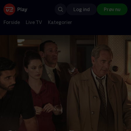
Log ind
Prøv nu
Forside
Live TV
Kategorier