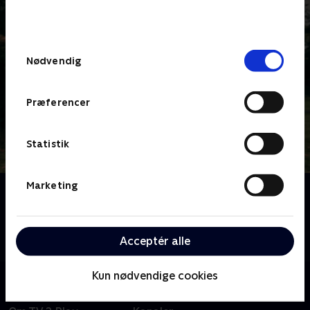
bunden af siden. Læs mere om hvordan TV 2
behandler dine oplysninger i
TV 2s privatlivspolitik
.
Samtykkevalg
Nødvendig
Præferencer
Statistik
Marketing
Om Grantchester
Nok er præsten og politimanden et umage par, men i
den lille, engelske by Grantchester efterforsker de
Acceptér alle
mord og mysterier sammen.
Kun nødvendige cookies