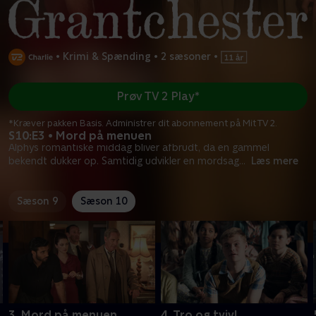
•
Krimi & Spænding
•
2 sæsoner
•
Prøv TV 2 Play*
*Kræver pakken Basis. Administrer dit abonnement på Mit TV 2.
S10:E3 • Mord på menuen
Alphys romantiske middag bliver afbrudt, da en gammel
bekendt dukker op. Samtidig udvikler en mordsag
...
Læs mere
Sæson 9
Sæson 10
3. Mord på menuen
4. Tro og tvivl