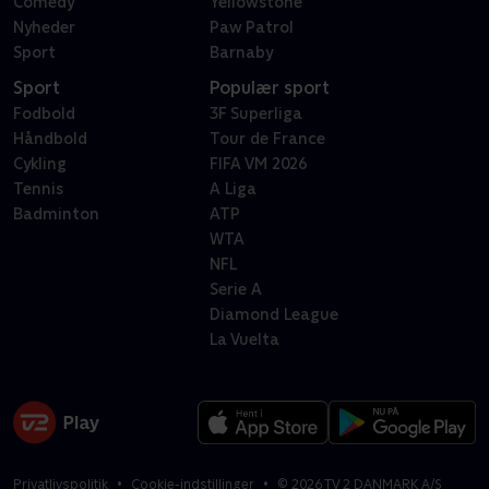
Comedy
Yellowstone
Nyheder
Paw Patrol
Sport
Barnaby
Sport
Populær sport
Fodbold
3F Superliga
Håndbold
Tour de France
Cykling
FIFA VM 2026
Tennis
A Liga
Badminton
ATP
WTA
NFL
Serie A
Diamond League
La Vuelta
Privatlivspolitik
Cookie-indstillinger
©
2026
TV 2 DANMARK A/S