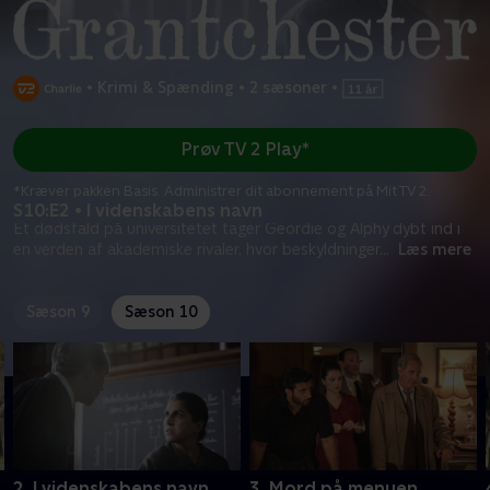
•
Krimi & Spænding
•
2 sæsoner
•
Prøv TV 2 Play*
*Kræver pakken Basis. Administrer dit abonnement på Mit TV 2.
S10:E2 • I videnskabens navn
Et dødsfald på universitetet tager Geordie og Alphy dybt ind i
en verden af akademiske rivaler, hvor beskyldninger
...
Læs mere
Sæson 9
Sæson 10
2. I videnskabens navn
3. Mord på menuen