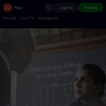
Log ind
Prøv nu
Forside
Live TV
Kategorier