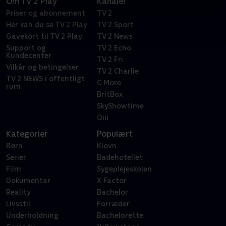
Om TV 2 Play
Kanaler
Priser og abonnement
TV 2
Her kan du se TV 2 Play
TV 2 Sport
Gavekort til TV 2 Play
TV 2 News
Support og
TV 2 Echo
Kundecenter
TV 2 Fri
Vilkår og betingelser
TV 2 Charlie
TV 2 NEWS i offentligt
C More
rum
BritBox
SkyShowtime
Oiii
Kategorier
Populært
Børn
Klovn
Serier
Badehotellet
Film
Sygeplejeskolen
Dokumentar
X Factor
Reality
Bachelor
Livsstil
Forræder
Underholdning
Bachelorette