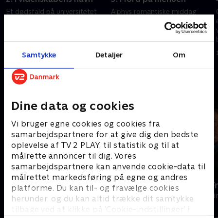
Et dødsfald på universitetet
Alphys romantiske middag
tager Geordie og Alphy dybt
bliver afbrudt, da en gammel
ind i en verden af akademiske
bekendt dukker op. Samtidig
rivaler, hvor beskyldninger om
udvikler en mordsag sig, og
plagiat skaber livsfarlig konflikt.
pludselig er præstegården fyldt
11. august 2025 • 45 min
12. august 2025 • 45 min
Samtykke
Detaljer
Om
med mistænkte.
Andre så også
Dine data og cookies
Vi bruger egne cookies og cookies fra
samarbejdspartnere for at give dig den bedste
oplevelse af TV 2 PLAY, til statistik og til at
målrette annoncer til dig. Vores
samarbejdspartnere kan anvende cookie-data til
målrettet markedsføring på egne og andres
Mystiske mord
En sag for F
platforme. Du kan til- og fravælge cookies
Krimi & Spænding • 3 sæsoner
Krimi & Spændi
herunder, og du kan altid trække dit samtykke
tilbage ved at klikke på ’Cookie-indstillinger’ i