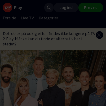
Log ind
Prøv nu
Forside
Live TV
Kategorier
Det, du er på udkig efter, findes ikke længere på TV
2 Play. Måske kan du finde et alternativ her i
stedet?