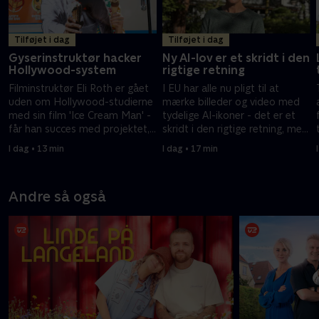
Tilføjet i dag
Tilføjet i dag
Gyserinstruktør hacker
Ny AI-lov er et skridt i den
Hollywood-system
rigtige retning
Filminstruktør Eli Roth er gået
I EU har alle nu pligt til at
uden om Hollywood-studierne
mærke billeder og video med
med sin film 'Ice Cream Man' -
tydelige AI-ikoner - det er et
får han succes med projektet,
skridt i den rigtige retning, men
kan det ændre Hollywood.
AI vækker fortsat bekymring.
I dag • 13 min
I dag • 17 min
Andre så også