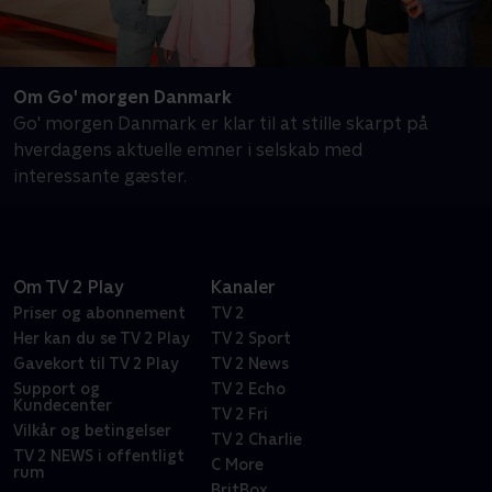
Om Go' morgen Danmark
Go' morgen Danmark er klar til at stille skarpt på
hverdagens aktuelle emner i selskab med
interessante gæster.
Om TV 2 Play
Kanaler
Priser og abonnement
TV 2
Her kan du se TV 2 Play
TV 2 Sport
Gavekort til TV 2 Play
TV 2 News
Support og
TV 2 Echo
Kundecenter
TV 2 Fri
Vilkår og betingelser
TV 2 Charlie
TV 2 NEWS i offentligt
C More
rum
BritBox