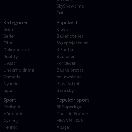
SkyShowtime
Oiii
Kategorier
Populært
Børn
Klovn
Serier
Badehotellet
Film
Sygeplejeskolen
Dokumentar
X Factor
Reality
Bachelor
Livsstil
Forræder
Underholdning
Bachelorette
Comedy
Yellowstone
Nyheder
Paw Patrol
Sport
Barnaby
Sport
Populær sport
Fodbold
3F Superliga
Håndbold
Tour de France
Cykling
FIFA VM 2026
Tennis
A Liga