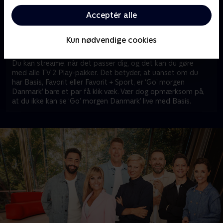
morgen Danmark'? Eller er du måske typen, der gerne vil
Acceptér alle
streame programmets bedste øjeblikke, når det passer
dig? Så er der gode nyheder. Med TV 2 Play kan du nemlig
streame 'Go’ morgen Danmark', når det passer dig – enten
Kun nødvendige cookies
live eller on demand.
Du kan streame, når det passer dig, og det kan du gøre
med alle TV 2 Play-pakker. Det betyder, at uanset om du
har Basis, Favorit eller Favorit + Sport, er ‘Go’ morgen
Danmark’ bare et par få klik væk. Vær dog opmærksom på,
at du ikke kan se ‘Go’ morgen Danmark’ live med Basis.