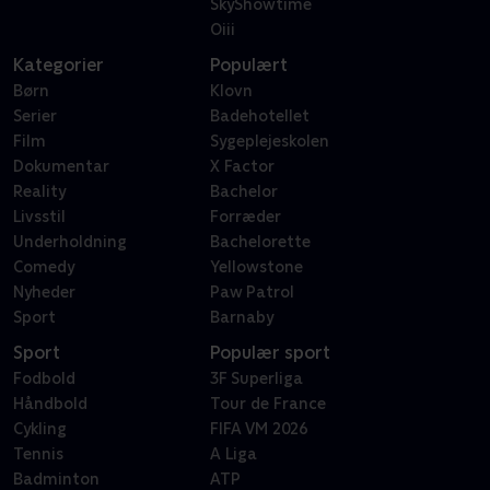
SkyShowtime
Oiii
Kategorier
Populært
Børn
Klovn
Serier
Badehotellet
Film
Sygeplejeskolen
Dokumentar
X Factor
Reality
Bachelor
Livsstil
Forræder
Underholdning
Bachelorette
Comedy
Yellowstone
Nyheder
Paw Patrol
Sport
Barnaby
Sport
Populær sport
Fodbold
3F Superliga
Håndbold
Tour de France
Cykling
FIFA VM 2026
Tennis
A Liga
Badminton
ATP