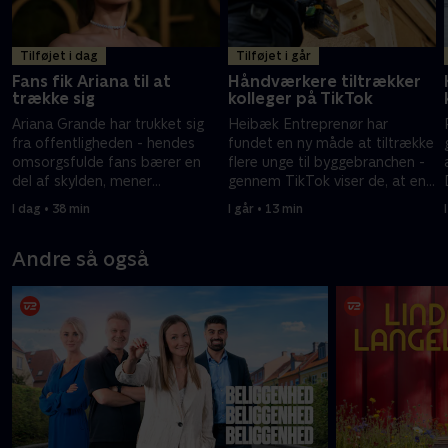
Tilføjet i dag
Tilføjet i går
Fans fik Ariana til at
Håndværkere tiltrækker
trække sig
kolleger på TikTok
Ariana Grande har trukket sig
Heibæk Entreprenør har
fra offentligheden - hendes
fundet en ny måde at tiltrække
omsorgsfulde fans bærer en
flere unge til byggebranchen -
del af skylden, mener
gennem TikTok viser de, at en
musikjournalist.
byggeplads også indeholder
I dag • 38 min
I går • 13 min
fællesskab og humor.
Andre så også