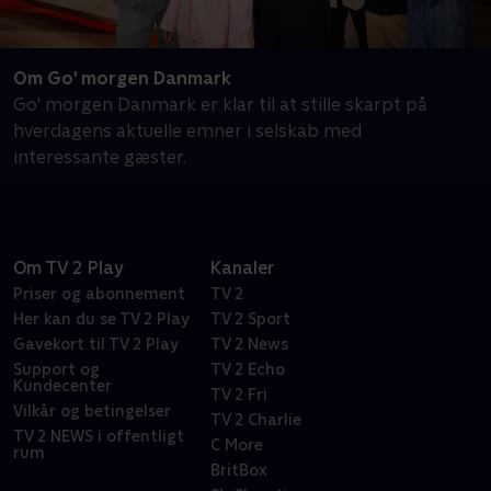
Om Go' morgen Danmark
Go' morgen Danmark er klar til at stille skarpt på
hverdagens aktuelle emner i selskab med
interessante gæster.
Om TV 2 Play
Kanaler
Priser og abonnement
TV 2
Her kan du se TV 2 Play
TV 2 Sport
Gavekort til TV 2 Play
TV 2 News
Support og
TV 2 Echo
Kundecenter
TV 2 Fri
Vilkår og betingelser
TV 2 Charlie
TV 2 NEWS i offentligt
C More
rum
BritBox