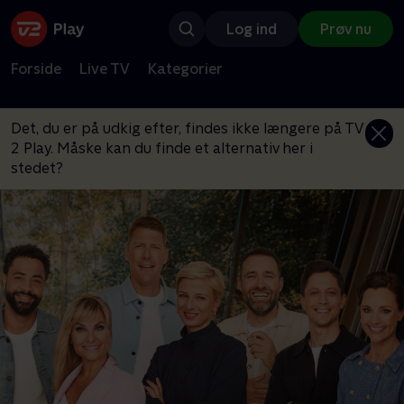
Log ind
Prøv nu
Forside
Live TV
Kategorier
Det, du er på udkig efter, findes ikke længere på TV
2 Play. Måske kan du finde et alternativ her i
stedet?