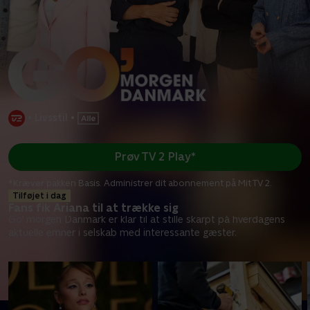
•
Livsstil
•
Prøv TV 2 Play*
*Kræver pakken Basis. Administrer dit abonnement på Mit TV 2.
Tilføjet i dag
Fans fik Ariana til at trække sig
Go' morgen Danmark er klar til at stille skarpt på hverdagens
aktuelle emner i selskab med interessante gæster.