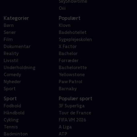
SkyShowtime
Oiii
Kategorier
Populært
Børn
Klovn
Serier
Badehotellet
Film
Sygeplejeskolen
Dokumentar
X Factor
Reality
Bachelor
Livsstil
Forræder
Underholdning
Bachelorette
Comedy
Yellowstone
Nyheder
Paw Patrol
Sport
Barnaby
Sport
Populær sport
Fodbold
3F Superliga
Håndbold
Tour de France
Cykling
FIFA VM 2026
Tennis
A Liga
Badminton
ATP