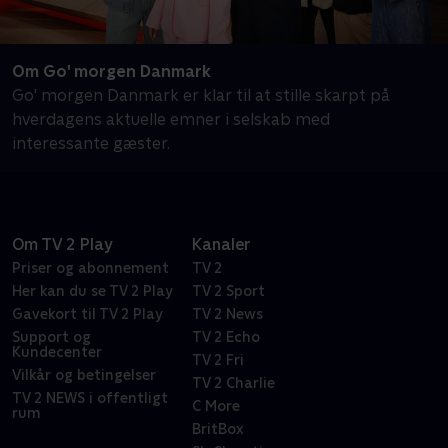
Om Go' morgen Danmark
Go' morgen Danmark er klar til at stille skarpt på
hverdagens aktuelle emner i selskab med
interessante gæster.
Om TV 2 Play
Kanaler
Priser og abonnement
TV 2
Her kan du se TV 2 Play
TV 2 Sport
Gavekort til TV 2 Play
TV 2 News
Support og
TV 2 Echo
Kundecenter
TV 2 Fri
Vilkår og betingelser
TV 2 Charlie
TV 2 NEWS i offentligt
C More
rum
BritBox