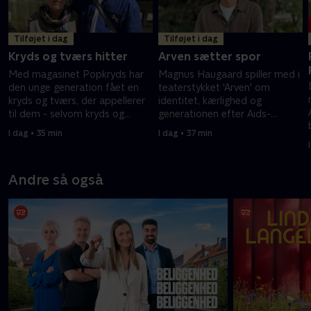
Tilføjet i dag
Tilføjet i dag
Kryds og tværs hitter
Arven sætter spor
Med magasinet Popkryds har
Magnus Haugaard spiller med i
den unge generation fået en
teaterstykket 'Arven' om
kryds og tværs, der appellerer
identitet, kærlighed og
til dem - selvom kryds og
generationen efter Aids-
tværs er en gammel ordleg, så
epidemien. Forestillingen har
I dag • 35 min
I dag • 37 min
er det populært hos både unge
flere gange rørt ham til tårer.
og ældre.
Andre så også