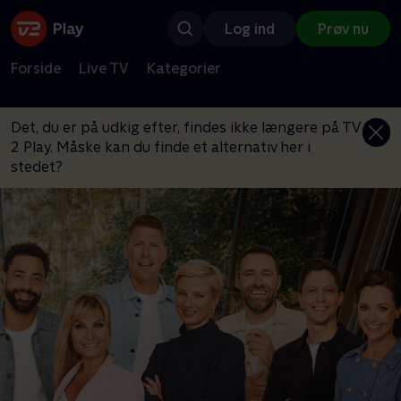
Log ind
Prøv nu
Forside
Live TV
Kategorier
Det, du er på udkig efter, findes ikke længere på TV
2 Play. Måske kan du finde et alternativ her i
stedet?