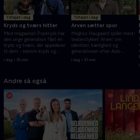
Tilføjet i dag
Tilføjet i dag
Kryds og tværs hitter
Arven sætter spor
Med magasinet Popkryds har
Magnus Haugaard spiller med i
den unge generation fået en
teaterstykket 'Arven' om
kryds og tværs, der appellerer
identitet, kærlighed og
til dem - selvom kryds og
generationen efter Aids-
tværs er en gammel ordleg, så
epidemien. Forestillingen har
I dag • 35 min
I dag • 37 min
er det populært hos både unge
flere gange rørt ham til tårer.
og ældre.
Andre så også