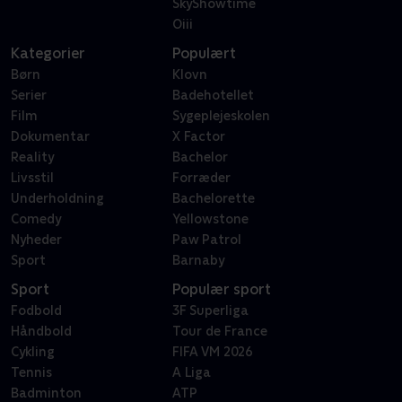
SkyShowtime
Oiii
Kategorier
Populært
Børn
Klovn
Serier
Badehotellet
Film
Sygeplejeskolen
Dokumentar
X Factor
Reality
Bachelor
Livsstil
Forræder
Underholdning
Bachelorette
Comedy
Yellowstone
Nyheder
Paw Patrol
Sport
Barnaby
Sport
Populær sport
Fodbold
3F Superliga
Håndbold
Tour de France
Cykling
FIFA VM 2026
Tennis
A Liga
Badminton
ATP