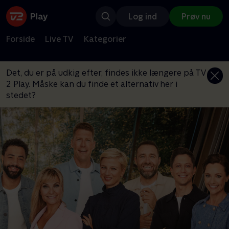
Log ind
Prøv nu
Forside
Live TV
Kategorier
Det, du er på udkig efter, findes ikke længere på TV
2 Play. Måske kan du finde et alternativ her i
stedet?