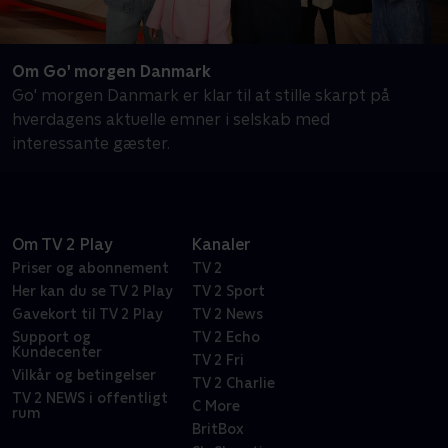
Om Go' morgen Danmark
Go' morgen Danmark er klar til at stille skarpt på
hverdagens aktuelle emner i selskab med
interessante gæster.
Om TV 2 Play
Kanaler
Priser og abonnement
TV 2
Her kan du se TV 2 Play
TV 2 Sport
Gavekort til TV 2 Play
TV 2 News
Support og
TV 2 Echo
Kundecenter
TV 2 Fri
Vilkår og betingelser
TV 2 Charlie
TV 2 NEWS i offentligt
C More
rum
BritBox