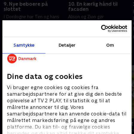
9. Nye beboere på
10. En kærlig hånd til
slottet
facaden
I Dordogne har Tim og hans
Alison og Zion gør
søn travlt med de nye høns,
slotsfacaden klar til det
mens Ben og Vanessa sørger
allerførste bryllup. På Château
for detaljerne i deres balsal.
de Cézérac forvandler Jon og
Har Lucy og Tim fundet deres
Carmen et røgskadet køkken til
4. maj 2025 • 43 min
4. maj 2025 • 44 min
Samtykke
Detaljer
Om
fremtidige hjem?
en spisestue.
Andre så også
Dine data og cookies
Vi bruger egne cookies og cookies fra
samarbejdspartnere for at give dig den bedste
oplevelse af TV 2 PLAY, til statistik og til at
målrette annoncer til dig. Vores
samarbejdspartnere kan anvende cookie-data til
målrettet markedsføring på egne og andres
Linde på Langeland
Drømmeslot 
platforme. Du kan til- og fravælge cookies
Livsstil • 5 sæsoner
Livsstil • 1 sæs
herunder, og du kan altid trække dit samtykke