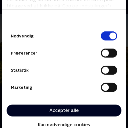
tilbage ved at klikke på ’Cookie-indstillinger’ i
bunden af siden. Læs mere om hvordan TV 2
behandler dine oplysninger i
TV 2s privatlivspolitik
.
Samtykkevalg
Nødvendig
Præferencer
Statistik
Marketing
Om Franske drømmeslotte
Over hele Frankrig ligger skønne slotte, som er blevet
drømmehjemmene for helt almindelige mennesker.
Acceptér alle
Følg deres eventyr og hårde arbejde, når de realiserer
deres drømme om alt fra vinkældre til nye haveanlæg
Kun nødvendige cookies