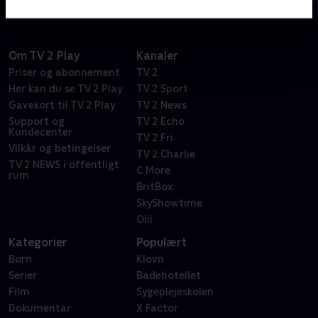
Om TV 2 Play
Kanaler
Priser og abonnement
TV 2
Her kan du se TV 2 Play
TV 2 Sport
Gavekort til TV 2 Play
TV 2 News
Support og
TV 2 Echo
Kundecenter
TV 2 Fri
Vilkår og betingelser
TV 2 Charlie
TV 2 NEWS i offentligt
C More
rum
BritBox
SkyShowtime
Oiii
Kategorier
Populært
Børn
Klovn
Serier
Badehotellet
Film
Sygeplejeskolen
Dokumentar
X Factor