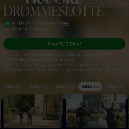
•
Livsstil
•
6 sæsoner
•
Ny episode på søndag
Prøv TV 2 Play*
*Kræver pakken Basis. Administrer dit abonnement på Mit TV 2.
S5:E9 • Nye beboere på slottet
I Dordogne har Tim og hans søn travlt med de nye høns, mens
Ben og Vanessa sørger for detaljerne i deres balsal.
...
Læs mere
Sæson 2
Sæson 3
Sæson 4
Sæson 5
Sæson 6