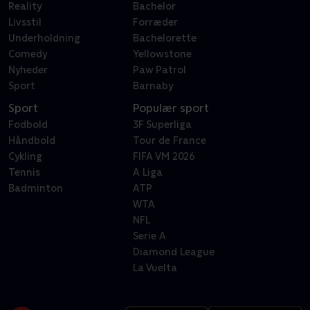
Reality
Bachelor
Livsstil
Forræder
Underholdning
Bachelorette
Comedy
Yellowstone
Nyheder
Paw Patrol
Sport
Barnaby
Sport
Populær sport
Fodbold
3F Superliga
Håndbold
Tour de France
Cykling
FIFA VM 2026
Tennis
A Liga
Badminton
ATP
WTA
NFL
Serie A
Diamond League
La Vuelta