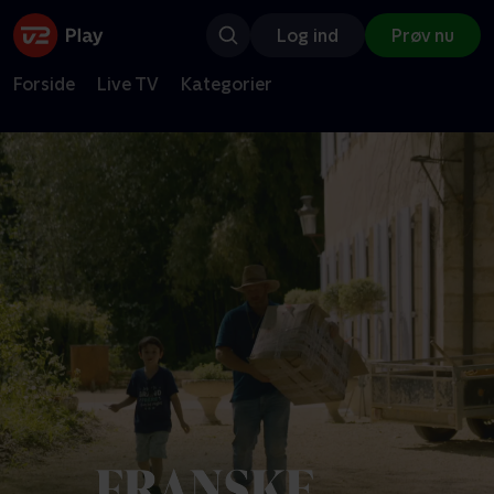
Log ind
Prøv nu
Forside
Live TV
Kategorier