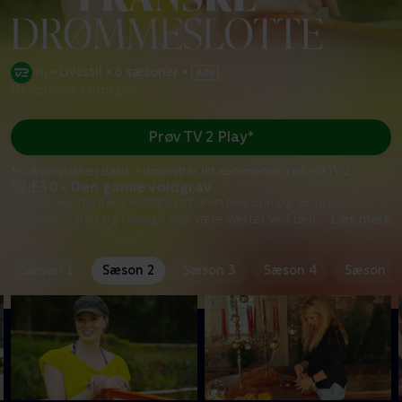
•
Livsstil
•
6 sæsoner
•
Ny episode i morgen
Prøv TV 2 Play*
*Kræver pakken Basis. Administrer dit abonnement på Mit TV 2.
S2:E30 • Den gamle voldgrav
Dårligt vejr har fået voldgravsmuren hos Erin og JB til at
kollapse. Sarah og George skal være værter ved den
...
Læs mere
Sæson 1
Sæson 2
Sæson 3
Sæson 4
Sæson 5