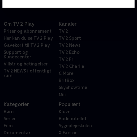
Om TV 2 Play
Kanaler
Priser og abonnement
TV 2
Her kan du se TV 2 Play
TV 2 Sport
Gavekort til TV 2 Play
TV 2 News
Support og
TV 2 Echo
Kundecenter
TV 2 Fri
Vilkår og betingelser
TV 2 Charlie
TV 2 NEWS i offentligt
C More
rum
BritBox
SkyShowtime
Oiii
Kategorier
Populært
Børn
Klovn
Serier
Badehotellet
Film
Sygeplejeskolen
Dokumentar
X Factor