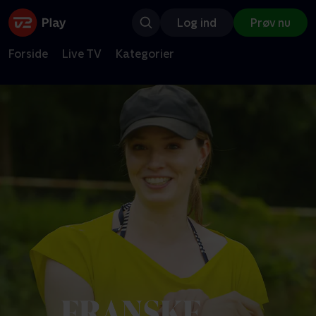
Log ind
Prøv nu
Forside
Live TV
Kategorier