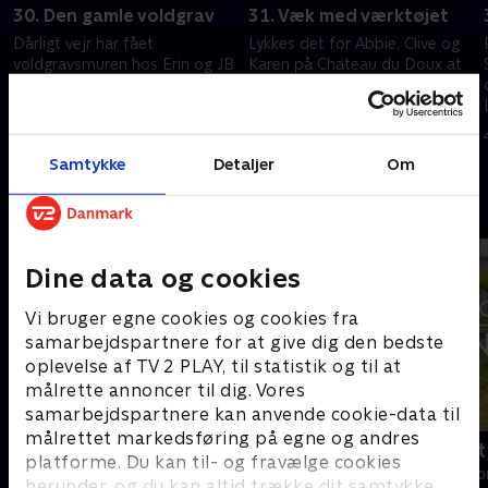
30. Den gamle voldgrav
31. Væk med værktøjet
Dårligt vejr har fået
Lykkes det for Abbie, Clive og
voldgravsmuren hos Erin og JB
Karen på Chateau du Doux at
til at kollapse. Sarah og George
lægge værktøjet væk og fejre
skal være værter ved den
jul? På Chateau de la Fare
lokale byfest, men en
reparerer Janet og Philip deres
18. juni 2022 • 44 min
27. november 2022 • 44 min
septiktank driller.
skorsten.
Samtykke
Detaljer
Om
Andre så også
Dine data og cookies
Vi bruger egne cookies og cookies fra
samarbejdspartnere for at give dig den bedste
oplevelse af TV 2 PLAY, til statistik og til at
målrette annoncer til dig. Vores
samarbejdspartnere kan anvende cookie-data til
målrettet markedsføring på egne og andres
Linde på Langeland
Drømmeslot 
platforme. Du kan til- og fravælge cookies
Livsstil • 5 sæsoner
Livsstil • 1 sæs
herunder, og du kan altid trække dit samtykke