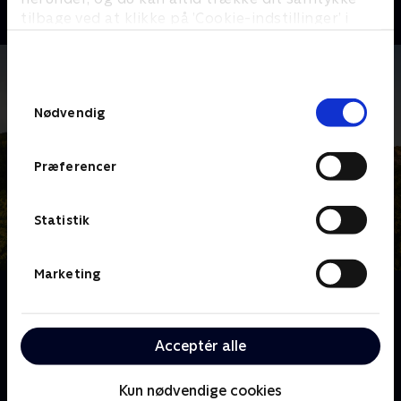
tilbage ved at klikke på ’Cookie-indstillinger’ i
bunden af siden. Læs mere om hvordan TV 2
behandler dine oplysninger i
TV 2s privatlivspolitik
.
Samtykkevalg
Nødvendig
Præferencer
Statistik
Marketing
Om Franske drømmeslotte
Over hele Frankrig ligger skønne slotte, som er blevet
drømmehjemmene for helt almindelige mennesker.
Acceptér alle
Følg deres eventyr og hårde arbejde, når de realiserer
deres drømme om alt fra vinkældre til nye haveanlæg
Kun nødvendige cookies