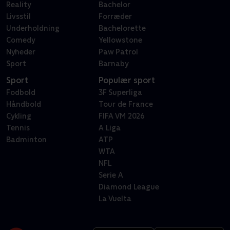
Reality
Bachelor
Livsstil
Forræder
Underholdning
Bachelorette
Comedy
Yellowstone
Nyheder
Paw Patrol
Sport
Barnaby
Sport
Populær sport
Fodbold
3F Superliga
Håndbold
Tour de France
Cykling
FIFA VM 2026
Tennis
A Liga
Badminton
ATP
WTA
NFL
Serie A
Diamond League
La Vuelta