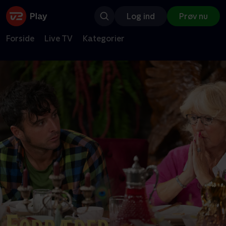
Log ind
Prøv nu
Forside
Live TV
Kategorier