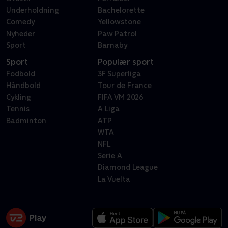
Underholdning
Bachelorette
Comedy
Yellowstone
Nyheder
Paw Patrol
Sport
Barnaby
Sport
Populær sport
Fodbold
3F Superliga
Håndbold
Tour de France
Cykling
FIFA VM 2026
Tennis
A Liga
Badminton
ATP
WTA
NFL
Serie A
Diamond League
La Vuelta