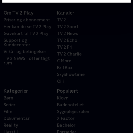
Om TV 2 Play
Kanaler
Priser og abonnement
TV 2
Her kan du se TV 2 Play
TV 2 Sport
Gavekort til TV 2 Play
TV 2 News
Support og
TV 2 Echo
Kundecenter
TV 2 Fri
Vilkår og betingelser
TV 2 Charlie
TV 2 NEWS i offentligt
C More
rum
BritBox
SkyShowtime
Oiii
Kategorier
Populært
Børn
Klovn
Serier
Badehotellet
Film
Sygeplejeskolen
Dokumentar
X Factor
Reality
Bachelor
Livsstil
Forræder