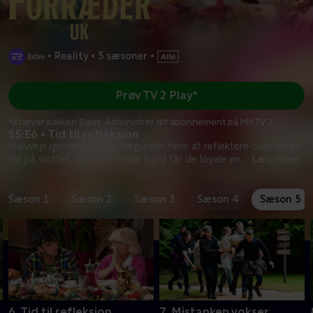
•
Reality
•
5 sæsoner
•
Prøv TV 2 Play*
*Kræver pakken Basis. Administrer dit abonnement på Mit TV 2.
S5:E6 • Tid til refleksion
Halvvejs igennem spillet begynder flere at reflektere over deres
tid på slottet. Ved Det runde bord får de loyale en
...
Læs mere
Sæson 1
Sæson 2
Sæson 3
Sæson 4
Sæson 5
6. Tid til refleksion
7. Mistanken vokser