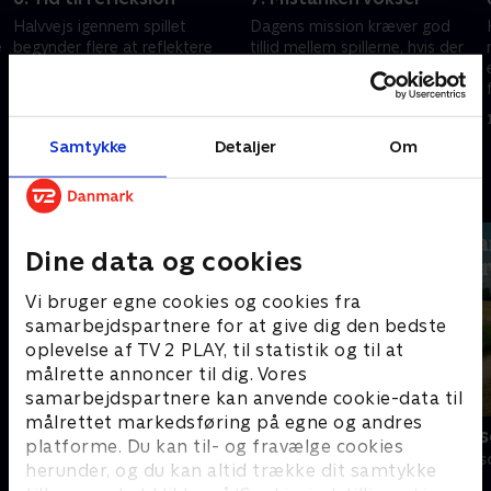
Halvvejs igennem spillet
Dagens mission kræver god
e
begynder flere at reflektere
tillid mellem spillerne, hvis der
over deres tid på slottet. Ved
skal flere penge i puljen. Ved
r
Det runde bord får de loyale
Det runde bord vokser de
.
en unik mulighed for at ændre
loyales mistanke. Kan
8. juni 2026 • 63 min
15. juni 2026 • 63 min
spillets gang.
forræderne aflede dem?
Samtykke
Detaljer
Om
Andre så også
Dine data og cookies
Vi bruger egne cookies og cookies fra
samarbejdspartnere for at give dig den bedste
oplevelse af TV 2 PLAY, til statistik og til at
målrette annoncer til dig. Vores
samarbejdspartnere kan anvende cookie-data til
målrettet markedsføring på egne og andres
Forræder
Landmand sø
platforme. Du kan til- og fravælge cookies
Reality • 4 sæsoner
Reality • 13 sæs
herunder, og du kan altid trække dit samtykke