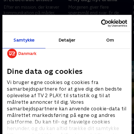
Efter en mission, der kræver
Morgenen giver flere
kommunikation på måder,
spørgsmål end svar. Er de
ingen havde forudset, håber de
loyale blevet ført helt bag
loyale på at blive en del
lyset? Der er drama om Det
klogere, når de sætter sig ved
runde bord, og forræderne går
1. juni 2026 • 68 min
8. juni 2026 • 62 min
Det runde bord.
en uforglemmelig nat i møde.
Samtykke
Detaljer
Om
Andre så også
Dine data og cookies
Vi bruger egne cookies og cookies fra
samarbejdspartnere for at give dig den bedste
oplevelse af TV 2 PLAY, til statistik og til at
målrette annoncer til dig. Vores
samarbejdspartnere kan anvende cookie-data til
målrettet markedsføring på egne og andres
Forræder
Landmand sø
platforme. Du kan til- og fravælge cookies
Reality • 4 sæsoner
Reality • 13 sæs
herunder, og du kan altid trække dit samtykke