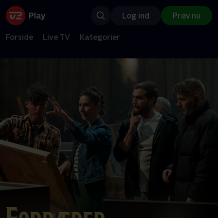
Log ind
Prøv nu
Forside
Live TV
Kategorier