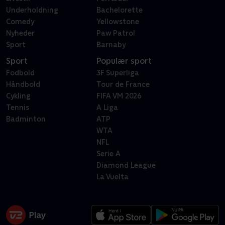
Underholdning
Bachelorette
Comedy
Yellowstone
Nyheder
Paw Patrol
Sport
Barnaby
Sport
Populær sport
Fodbold
3F Superliga
Håndbold
Tour de France
Cykling
FIFA VM 2026
Tennis
A Liga
Badminton
ATP
WTA
NFL
Serie A
Diamond League
La Vuelta