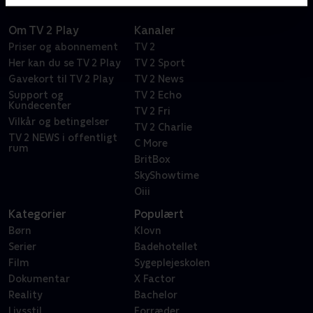
Om TV 2 Play
Kanaler
Priser og abonnement
TV 2
Her kan du se TV 2 Play
TV 2 Sport
Gavekort til TV 2 Play
TV 2 News
Support og
TV 2 Echo
Kundecenter
TV 2 Fri
Vilkår og betingelser
TV 2 Charlie
TV 2 NEWS i offentligt
C More
rum
BritBox
SkyShowtime
Oiii
Kategorier
Populært
Børn
Klovn
Serier
Badehotellet
Film
Sygeplejeskolen
Dokumentar
X Factor
Reality
Bachelor
Livsstil
Forræder