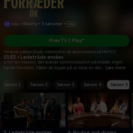
•
Reality
•
5 sæsoner
•
Prøv TV 2 Play*
*Kræver pakken Basis. Administrer dit abonnement på Mit TV 2.
S5:E3 • Ledetråde ønskes
Efter en mission, der kræver kommunikation på måder, ingen
havde forudset, håber de loyale på at blive en del
...
Læs mere
Sæson 1
Sæson 2
Sæson 3
Sæson 4
Sæson 5
3. Ledetråde ønskes
4. Ny dag, nyt drama