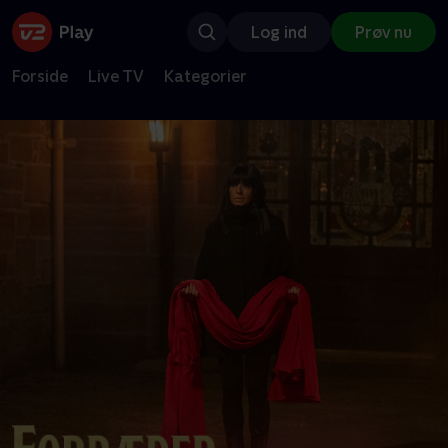
Log ind
Prøv nu
Forside
Live TV
Kategorier