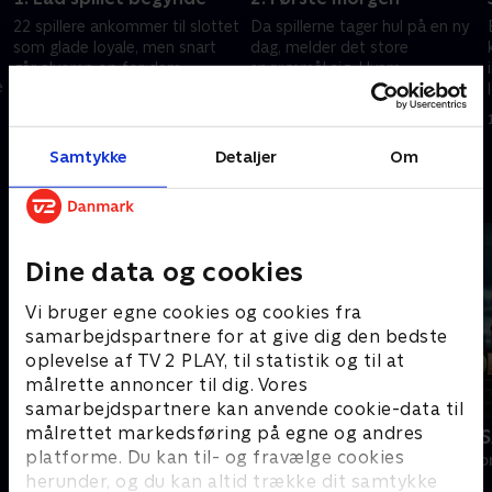
22 spillere ankommer til slottet
Da spillerne tager hul på en ny
som glade loyale, men snart
dag, melder det store
går alvoren op for dem.
spørgsmål sig: Hvem
e
Missioner, et rundt bord og en
overlevede natten, og hvem
rød kutte sætter i den grad
når ikke frem til
1. juni 2026 • 62 min
1. juni 2026 • 62 min
spillet i gang!
morgenmaden?
Samtykke
Detaljer
Om
Andre så også
Dine data og cookies
Vi bruger egne cookies og cookies fra
samarbejdspartnere for at give dig den bedste
oplevelse af TV 2 PLAY, til statistik og til at
målrette annoncer til dig. Vores
samarbejdspartnere kan anvende cookie-data til
målrettet markedsføring på egne og andres
Landmand søger kærlighed
Forræder U
platforme. Du kan til- og fravælge cookies
Reality • 13 sæsoner
Reality • 2 sæso
herunder, og du kan altid trække dit samtykke