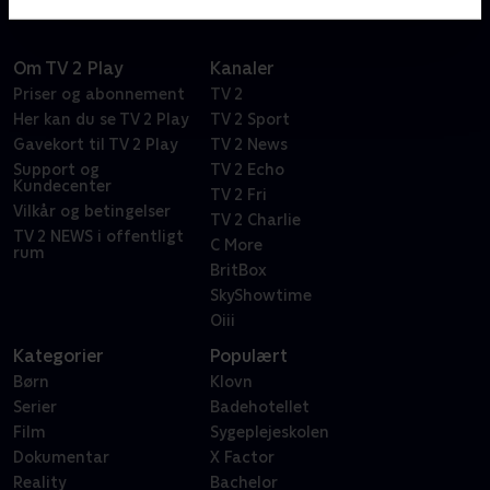
Om TV 2 Play
Kanaler
Priser og abonnement
TV 2
Her kan du se TV 2 Play
TV 2 Sport
Gavekort til TV 2 Play
TV 2 News
Support og
TV 2 Echo
Kundecenter
TV 2 Fri
Vilkår og betingelser
TV 2 Charlie
TV 2 NEWS i offentligt
C More
rum
BritBox
SkyShowtime
Oiii
Kategorier
Populært
Børn
Klovn
Serier
Badehotellet
Film
Sygeplejeskolen
Dokumentar
X Factor
Reality
Bachelor