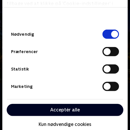
tilbage ved at klikke på ’Cookie-indstillinger’ i
bunden af siden. Læs mere om hvordan TV 2
behandler dine oplysninger i
TV 2s privatlivspolitik
.
Samtykkevalg
Nødvendig
Præferencer
Statistik
Marketing
Om Forræder UK
Claudia Winkleman byder velkommen til 'Forræder'-
slottet i Skotland - denne gang til en gruppe
Acceptér alle
kendisser, der er kommet for at spille det ultimative
spil om sandheder og løgne.
Kun nødvendige cookies