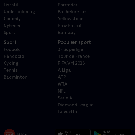
Livsstil
Forræder
Underholdning
Bachelorette
Comedy
Yellowstone
Nyheder
Paw Patrol
Sport
Barnaby
Sport
Populær sport
Fodbold
3F Superliga
Håndbold
Tour de France
Cykling
FIFA VM 2026
Tennis
A Liga
Badminton
ATP
WTA
NFL
Serie A
Diamond League
La Vuelta