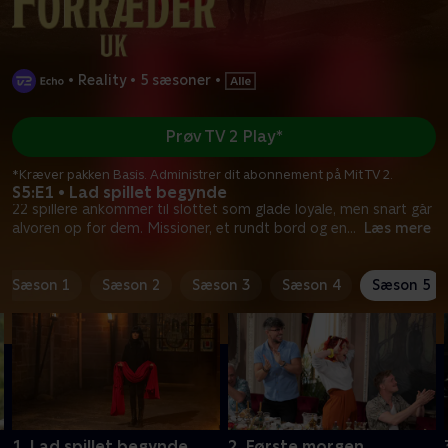
•
Reality
•
5 sæsoner
•
Prøv TV 2 Play*
*Kræver pakken Basis. Administrer dit abonnement på Mit TV 2.
S5:E1 • Lad spillet begynde
22 spillere ankommer til slottet som glade loyale, men snart går
alvoren op for dem. Missioner, et rundt bord og en
...
Læs mere
Sæson 1
Sæson 2
Sæson 3
Sæson 4
Sæson 5
1. Lad spillet begynde
2. Første morgen