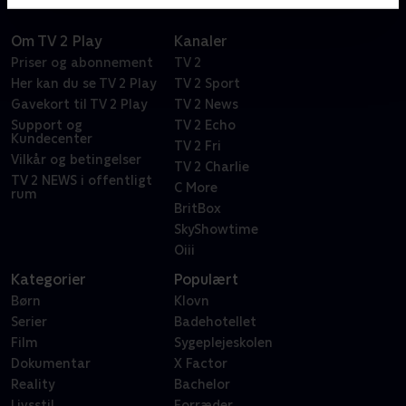
Om TV 2 Play
Kanaler
Priser og abonnement
TV 2
Her kan du se TV 2 Play
TV 2 Sport
Gavekort til TV 2 Play
TV 2 News
Support og
TV 2 Echo
Kundecenter
TV 2 Fri
Vilkår og betingelser
TV 2 Charlie
TV 2 NEWS i offentligt
C More
rum
BritBox
SkyShowtime
Oiii
Kategorier
Populært
Børn
Klovn
Serier
Badehotellet
Film
Sygeplejeskolen
Dokumentar
X Factor
Reality
Bachelor
Livsstil
Forræder