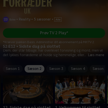
•
Reality
•
5 sæsoner
•
Prøv TV 2 Play*
*Kræver pakken Basis. Administrer dit abonnement på Mit TV 2.
S2:E12 • Sidste dag på slottet
Dem, der står tilbage, har overlevet forvisning og mord, men vil
det lykkes forræderne at holde sig hemmelige, eller
...
Læs mere
Sæson 1
Sæson 2
Sæson 3
Sæson 4
Sæson 5
12. Sidste dag på slottet
1. Velkommen til slottet