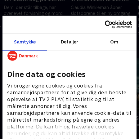
Dem, der står tilbage, har
Claudia Winkleman åbner
overlevet forvisning og mord,
slotsdørene til en ny omgang
men vil det lykkes forræderne
'Forræder' i det skotske
at holde sig hemmelige, eller
højland, hvor de loyale skal
bliver det de loyale, der vinder
finde forræderne, inden de selv
17. august 2024 • 68 min
31. maj 2025 • 62 min
pengene?
bliver myrdet.
Samtykke
Detaljer
Om
Andre så også
Dine data og cookies
Vi bruger egne cookies og cookies fra
samarbejdspartnere for at give dig den bedste
oplevelse af TV 2 PLAY, til statistik og til at
målrette annoncer til dig. Vores
samarbejdspartnere kan anvende cookie-data til
Landmand søger kærlighed
Forræder U
målrettet markedsføring på egne og andres
Reality • 13 sæsoner
Reality • 2 sæso
platforme. Du kan til- og fravælge cookies
herunder, og du kan altid trække dit samtykke