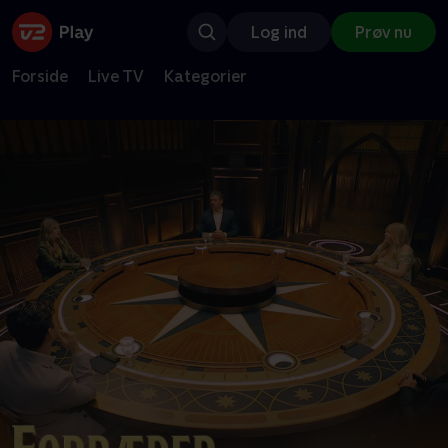
Log ind
Prøv nu
Forside
Live TV
Kategorier