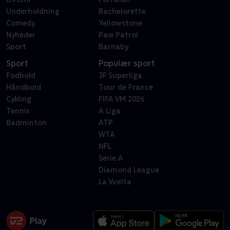
Underholdning
Bachelorette
Comedy
Yellowstone
Nyheder
Paw Patrol
Sport
Barnaby
Sport
Populær sport
Fodbold
3F Superliga
Håndbold
Tour de France
Cykling
FIFA VM 2026
Tennis
A Liga
Badminton
ATP
WTA
NFL
Serie A
Diamond League
La Vuelta