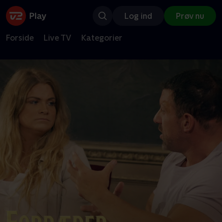
Log ind
Prøv nu
Forside
Live TV
Kategorier