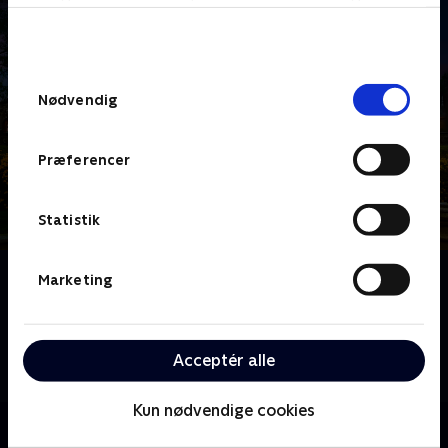
bunden af siden. Læs mere om hvordan TV 2
behandler dine oplysninger i
TV 2s privatlivspolitik
.
Samtykkevalg
Nødvendig
Præferencer
Statistik
Om Forræder UK
Marketing
Claudia Winkleman byder velkommen til 'Forræder'-
slottet i Skotland - denne gang til en gruppe
kendisser, der er kommet for at spille det ultimative
Acceptér alle
spil om sandheder og løgne.
Kun nødvendige cookies