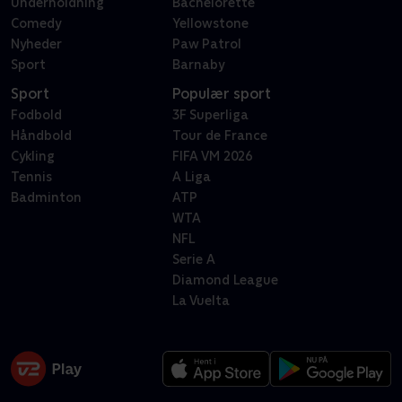
Underholdning
Bachelorette
Comedy
Yellowstone
Nyheder
Paw Patrol
Sport
Barnaby
Sport
Populær sport
Fodbold
3F Superliga
Håndbold
Tour de France
Cykling
FIFA VM 2026
Tennis
A Liga
Badminton
ATP
WTA
NFL
Serie A
Diamond League
La Vuelta