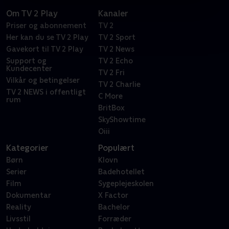
Om TV 2 Play
Kanaler
Priser og abonnement
TV 2
Her kan du se TV 2 Play
TV 2 Sport
Gavekort til TV 2 Play
TV 2 News
Support og
TV 2 Echo
Kundecenter
TV 2 Fri
Vilkår og betingelser
TV 2 Charlie
TV 2 NEWS i offentligt
C More
rum
BritBox
SkyShowtime
Oiii
Kategorier
Populært
Børn
Klovn
Serier
Badehotellet
Film
Sygeplejeskolen
Dokumentar
X Factor
Reality
Bachelor
Livsstil
Forræder