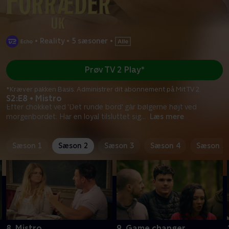
•
Reality
•
5 sæsoner
•
Prøv TV 2 Play*
*Kræver pakken Basis. Administrer dit abonnement på Mit TV 2.
S2:E8 • Mistro
Efter chokket ved 'Det runde bord' går bølgerne højt ved
morgenbordet: Har en loyal tilsluttet sig
...
Læs mere
Sæson 1
Sæson 2
Sæson 3
Sæson 4
Sæson 5
8. Mistro
9. Game changer