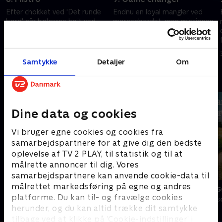
Efter chokket ved 'Det runde
Endnu en loyal mangler ved
bord' går bølgerne højt ved
morgenbordet, men missionen
morgenbordet: Har en loyal
og muligheden for at tjene
tilsluttet sig forræderne? Men
8000 pund venter. Sætter en
en mission venter, så mistroen
forræders beslutning
20. juli 2024 • 58 min
27. juli 2024 • 58 min
må vente.
missionen i fare?
Samtykke
Detaljer
Om
Andre så også
Dine data og cookies
Vi bruger egne cookies og cookies fra
samarbejdspartnere for at give dig den bedste
oplevelse af TV 2 PLAY, til statistik og til at
målrette annoncer til dig. Vores
samarbejdspartnere kan anvende cookie-data til
målrettet markedsføring på egne og andres
Forræder
Landmand sø
platforme. Du kan til- og fravælge cookies
Reality • 4 sæsoner
Reality • 13 sæs
herunder, og du kan altid trække dit samtykke
tilbage ved at klikke på ’Cookie-indstillinger’ i