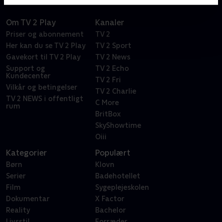
Om TV 2 Play
Kanaler
Priser og abonnement
TV 2
Her kan du se TV 2 Play
TV 2 Sport
Gavekort til TV 2 Play
TV 2 News
Support og
TV 2 Echo
Kundecenter
TV 2 Fri
Vilkår og betingelser
TV 2 Charlie
TV 2 NEWS i offentligt
C More
rum
BritBox
SkyShowtime
Oiii
Kategorier
Populært
Børn
Klovn
Serier
Badehotellet
Film
Sygeplejeskolen
Dokumentar
X Factor
Reality
Bachelor
Livsstil
Forræder