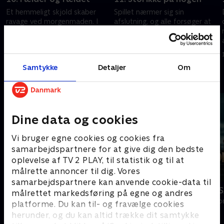
Et hemmeligt skjold skaber
Spillet nærmer sig sin
ravage ved morgenmaden. I
afslutning, og alle forsøger at
dagens mission skal alle undgå
gennemskue, hvem de kan
fælder, og ved 'Det runde bord'
stole på. Men i et spil, hvor du
skal forræderne undgå at blive
ikke kan stole på nogen, er det
3. august 2024 • 58 min
10. august 2024 • 57 min
fældet.
mere end svært.
Samtykke
Detaljer
Om
Andre så også
Dine data og cookies
Vi bruger egne cookies og cookies fra
samarbejdspartnere for at give dig den bedste
oplevelse af TV 2 PLAY, til statistik og til at
målrette annoncer til dig. Vores
samarbejdspartnere kan anvende cookie-data til
Landmand søger kærlighed
Forræder U
målrettet markedsføring på egne og andres
Reality • 13 sæsoner
Reality • 2 sæso
platforme. Du kan til- og fravælge cookies
herunder, og du kan altid trække dit samtykke