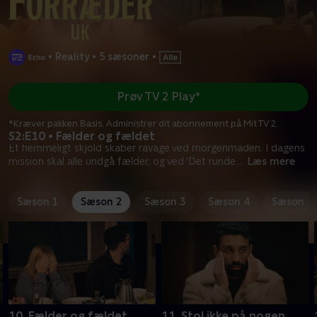
•
Reality
•
5 sæsoner
•
Prøv TV 2 Play*
*Kræver pakken Basis. Administrer dit abonnement på Mit TV 2.
S2:E10 • Fælder og fældet
Et hemmeligt skjold skaber ravage ved morgenmaden. I dagens
mission skal alle undgå fælder, og ved 'Det runde
...
Læs mere
Sæson 1
Sæson 2
Sæson 3
Sæson 4
Sæson 5
10. Fælder og fældet
11. Stol ikke på nogen