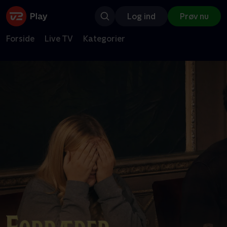
Log ind
Prøv nu
Forside
Live TV
Kategorier