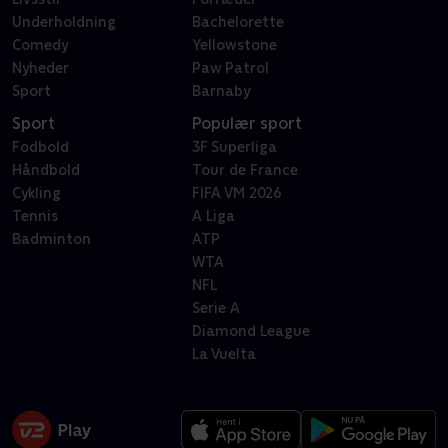
Underholdning
Bachelorette
Comedy
Yellowstone
Nyheder
Paw Patrol
Sport
Barnaby
Sport
Populær sport
Fodbold
3F Superliga
Håndbold
Tour de France
Cykling
FIFA VM 2026
Tennis
A Liga
Badminton
ATP
WTA
NFL
Serie A
Diamond League
La Vuelta