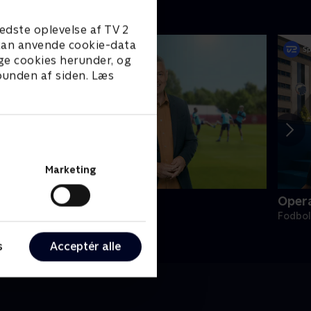
edste oplevelse af TV 2
e kan anvende cookie-data
ge cookies herunder, og
 bunden af siden. Læs
Marketing
andsholdslejren
Oper
odbold
Fodbol
s
Acceptér alle