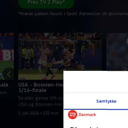
Prøv TV 2 Play*
*Kræver pakken Favorit + Sport. Administrer dit abonneme
nale
USA - Bosnien-Hercegovina,
Frankrig
1/16-finale
lem
Se eller 
Se eller gense VM-opgøret mellem
Frankrig o
Samtykke
USA og Bosnien-Hercegovina
30. juni 20
1. juli 2026 • 132 min