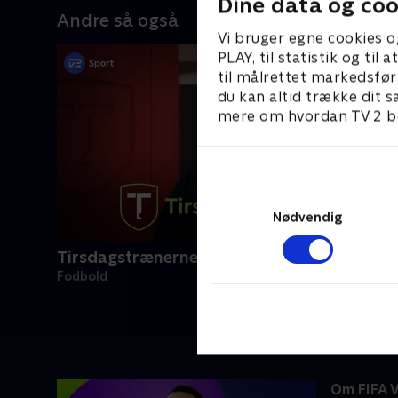
Dine data og coo
Andre så også
Vi bruger egne cookies o
PLAY, til statistik og ti
til målrettet markedsfør
du kan altid trække dit s
mere om hvordan TV 2 be
Nødvendig
Tirsdagstrænerne
Fodbold
Om FIFA 