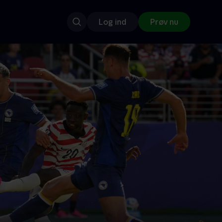
Log ind
Prøv nu