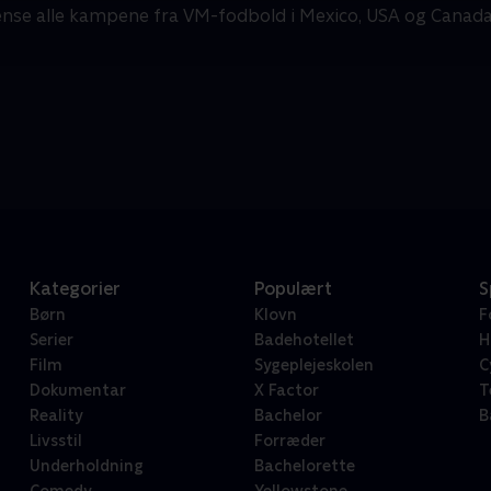
gense alle kampene fra VM-fodbold i Mexico, USA og Canada
Kategorier
Populært
S
Børn
Klovn
F
Serier
Badehotellet
H
Film
Sygeplejeskolen
C
Dokumentar
X Factor
T
Reality
Bachelor
B
Livsstil
Forræder
Underholdning
Bachelorette