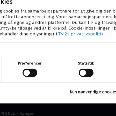
kies
g cookies fra samarbejdspartnere for at give dig den b
l at målrette annoncer til dig. Vores samarbejdspartner
ing på egne og andres platforme. Du kan til- og fravæl
amtykke tilbage ved at klikke på ’Cookie-indstillinger’ i
handler dine oplysninger i
TV 2s privatlivspolitik
.
Samtykkevalg
Præferencer
Statistik
Kristoffer Olsson - min vigtigste kamp
L
2024 • Fodbold • 22 min
F
Kun nødvendige cookie
VM 2026 - Kampe