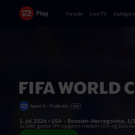
Forside
Live TV
Kategori
•
Fodbold
•
1. jul 2026 • USA - Bosnien-Hercegovina, 1/
Se eller gense VM-opgøret mellem USA og Bosni