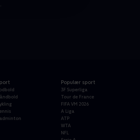
.
port
Populær sport
odbold
3F Superliga
åndbold
Tour de France
ykling
FIFA VM 2026
ennis
A Liga
adminton
ATP
WTA
NFL