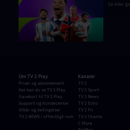
Se eller 
Om TV 2 Play
Kanaler
Priser og abonnement
TV 2
Her kan du se TV 2 Play
TV 2 Sport
Gavekort til TV 2 Play
TV 2 News
Support og Kundecenter
TV 2 Echo
Vilkår og betingelser
TV 2 Fri
TV 2 NEWS i offentligt rum
TV 2 Charlie
C More