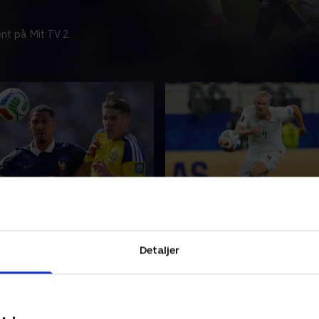
nt på Mit TV 2.
-Sverige, 1/16-finale
Elfenbenskysten-Norge,
finale
gense VM-opgøret mellem
Se eller gense VM-opgøret
g Sverige.
Detaljer
Elfenbenskysten og Norge.
26 • 116 min
30. juni 2026 • 108 min