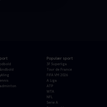
port
Populær sport
odbold
3F Superliga
åndbold
Tour de France
ykling
FIFA VM 2026
ennis
A Liga
adminton
ATP
WTA
NFL
Serie A