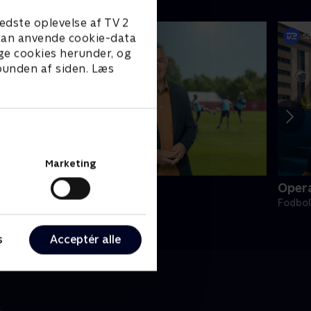
edste oplevelse af TV 2
e kan anvende cookie-data
ge cookies herunder, og
 bunden af siden. Læs
Marketing
andsholdslejren
Oper
odbold
Fodbol
s
Acceptér alle
.