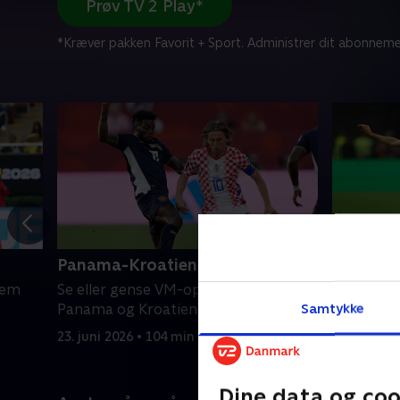
Prøv TV 2 Play*
*Kræver pakken Favorit + Sport. Administrer dit abonneme
Panama-Kroatien
Argentin
lem
Se eller gense VM-opgøret mellem
Se eller 
Samtykke
Panama og Kroatien.
Argentina
23. juni 2026 • 104 min
22. juni 20
Dine data og coo