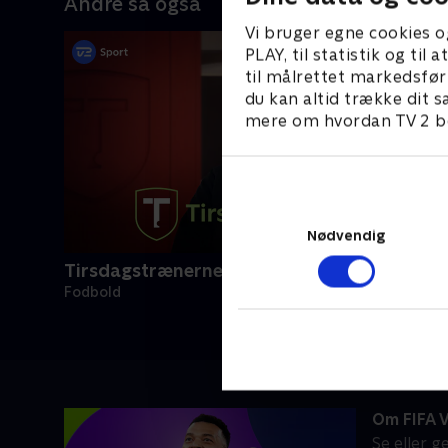
Andre så også
Vi bruger egne cookies o
PLAY, til statistik og ti
til målrettet markedsfør
du kan altid trække dit s
mere om hvordan TV 2 be
Nødvendig
Tirsdagstrænerne
Fodbold
Om FIFA 
Se eller 