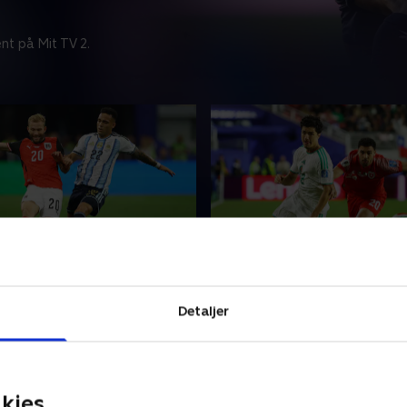
nt på Mit TV 2.
a-Østrig
Jordan-Algeriet
gense VM-opgøret mellem
Se eller gense VM-opgøret
Detaljer
 og Østrig.
Jordan og Algeriet.
26 • 124 min
22. juni 2026 • 107 min
kies