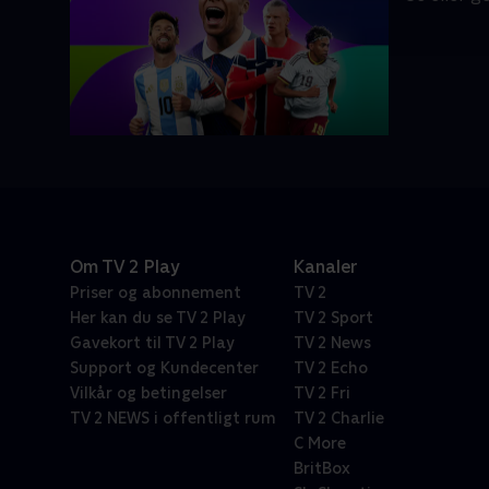
Om TV 2 Play
Kanaler
Priser og abonnement
TV 2
Her kan du se TV 2 Play
TV 2 Sport
Gavekort til TV 2 Play
TV 2 News
Support og Kundecenter
TV 2 Echo
Vilkår og betingelser
TV 2 Fri
TV 2 NEWS i offentligt rum
TV 2 Charlie
C More
BritBox