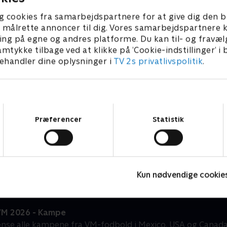
g cookies fra samarbejdspartnere for at give dig den b
l at målrette annoncer til dig. Vores samarbejdspartner
ing på egne og andres platforme. Du kan til- og fravæl
amtykke tilbage ved at klikke på ’Cookie-indstillinger’ i
handler dine oplysninger i
TV 2s privatlivspolitik
.
Samtykkevalg
Præferencer
Statistik
Kristoffer Olsson - min vigtigste kamp
L
2024 • Fodbold • 22 min
F
Kun nødvendige cookie
VM 2026 - Kampe
gense alle kampene fra VM-fodbold i Mexico, USA og Canada