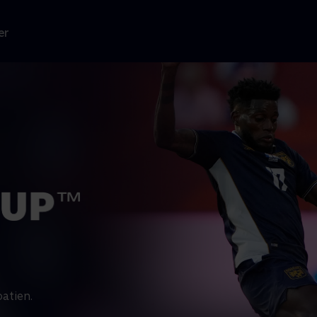
er
atien.