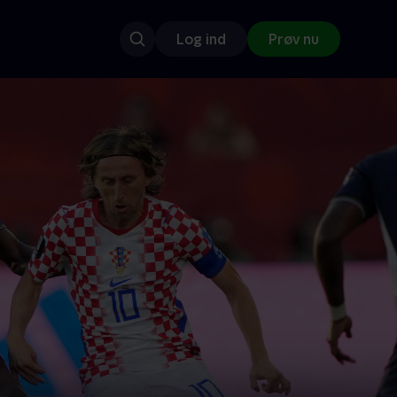
Log ind
Prøv nu