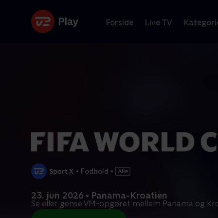
Forside
Live TV
Kategori
•
Fodbold
•
23. jun 2026 • Panama-Kroatien
Se eller gense VM-opgøret mellem Panama og Kro