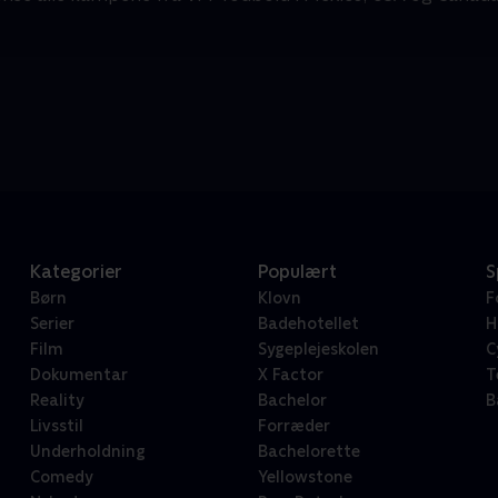
Kategorier
Populært
S
Børn
Klovn
F
Serier
Badehotellet
H
Film
Sygeplejeskolen
C
Dokumentar
X Factor
T
Reality
Bachelor
B
Livsstil
Forræder
Underholdning
Bachelorette
Comedy
Yellowstone