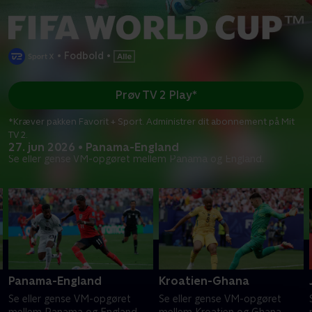
•
Fodbold
•
Prøv TV 2 Play*
*Kræver pakken Favorit + Sport. Administrer dit abonnement på Mit
TV 2.
27. jun 2026 • Panama-England
Se eller gense VM-opgøret mellem Panama og England.
Panama-England
Kroatien-Ghana
Se eller gense VM-opgøret
Se eller gense VM-opgøret
mellem Panama og England.
mellem Kroatien og Ghana.