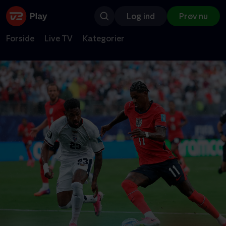
Log ind
Prøv nu
Forside
Live TV
Kategorier