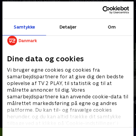
27. juni 2026 • 115 min
27. juni 2026 • 123 min
Samtykke
Detaljer
Om
Andre så også
Dine data og cookies
Vi bruger egne cookies og cookies fra
samarbejdspartnere for at give dig den bedste
oplevelse af TV 2 PLAY, til statistik og til at
målrette annoncer til dig. Vores
samarbejdspartnere kan anvende cookie-data til
Tirsdagstrænerne
Kristoffer O
målrettet markedsføring på egne og andres
kamp
Fodbold
platforme. Du kan til- og fravælge cookies
2024 • Fodbold 
herunder, og du kan altid trække dit samtykke
tilbage ved at klikke på ’Cookie-indstillinger’ i
bunden af siden. Læs mere om hvordan TV 2