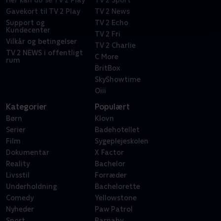
Gavekort til TV 2 Play
TV 2 News
Support og
TV 2 Echo
Kundecenter
TV 2 Fri
Vilkår og betingelser
TV 2 Charlie
TV 2 NEWS i offentligt
C More
rum
BritBox
SkyShowtime
Oiii
Kategorier
Populært
Børn
Klovn
Serier
Badehotellet
Film
Sygeplejeskolen
Dokumentar
X Factor
Reality
Bachelor
Livsstil
Forræder
Underholdning
Bachelorette
Comedy
Yellowstone
Nyheder
Paw Patrol
Sport
Barnaby