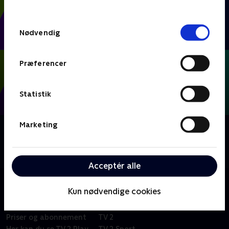
behandler dine oplysninger i
TV 2s privatlivspolitik
.
Samtykkevalg
Nødvendig
Præferencer
Statistik
Marketing
Om FIFA VM 2026 - Kampe
Se eller gense alle kampene fra VM-fodbold i Mexico,
USA og Canada.
Acceptér alle
Kun nødvendige cookies
Om TV 2 Play
Kanaler
Priser og abonnement
TV 2
Her kan du se TV 2 Play
TV 2 Sport