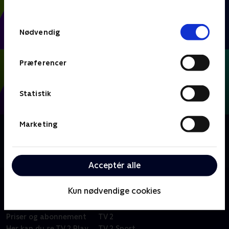
behandler dine oplysninger i
TV 2s privatlivspolitik
.
Samtykkevalg
Nødvendig
Præferencer
Statistik
Marketing
Om FIFA VM 2026 - Kampe
Se eller gense alle kampene fra VM-fodbold i Mexico,
USA og Canada.
Acceptér alle
Kun nødvendige cookies
Om TV 2 Play
Kanaler
Priser og abonnement
TV 2
Her kan du se TV 2 Play
TV 2 Sport