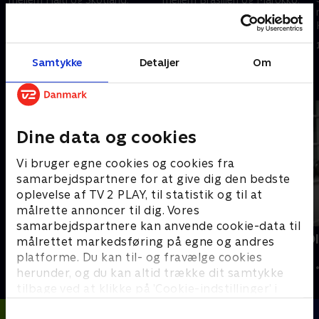
13. juni 2026 • 108 min
13. juni 2026 • 127 min
Samtykke
Detaljer
Om
Andre så også
Dine data og cookies
Vi bruger egne cookies og cookies fra
samarbejdspartnere for at give dig den bedste
oplevelse af TV 2 PLAY, til statistik og til at
målrette annoncer til dig. Vores
samarbejdspartnere kan anvende cookie-data til
Tirsdagstrænerne
Kristoffer O
målrettet markedsføring på egne og andres
kamp
Fodbold
platforme. Du kan til- og fravælge cookies
2024 • Fodbold 
herunder, og du kan altid trække dit samtykke
tilbage ved at klikke på ’Cookie-indstillinger’ i
bunden af siden. Læs mere om hvordan TV 2