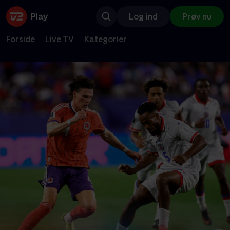
Log ind
Prøv nu
Forside
Live TV
Kategorier