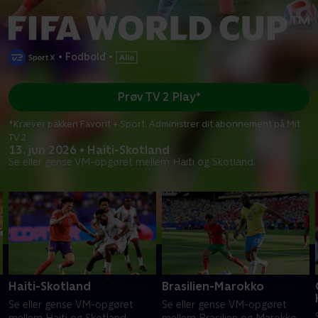
•
Fodbold
•
Prøv TV 2 Play*
*Kræver pakken Favorit + Sport. Administrer dit abonnement på Mit
TV 2.
13. jun 2026 • Haiti-Skotland
Se eller gense VM-opgøret mellem Haiti og Skotland.
Haiti-Skotland
Brasilien-Marokko
Se eller gense VM-opgøret
Se eller gense VM-opgøret
mellem Haiti og Skotland.
mellem Brasilien og Marokko.