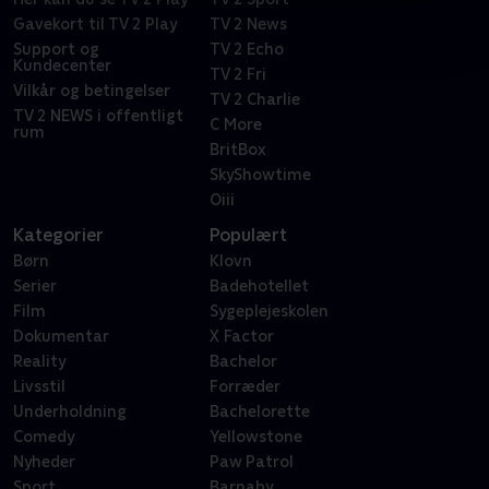
Gavekort til TV 2 Play
TV 2 News
Support og
TV 2 Echo
Kundecenter
TV 2 Fri
Vilkår og betingelser
TV 2 Charlie
TV 2 NEWS i offentligt
C More
rum
BritBox
SkyShowtime
Oiii
Kategorier
Populært
Børn
Klovn
Serier
Badehotellet
Film
Sygeplejeskolen
Dokumentar
X Factor
Reality
Bachelor
Livsstil
Forræder
Underholdning
Bachelorette
Comedy
Yellowstone
Nyheder
Paw Patrol
Sport
Barnaby