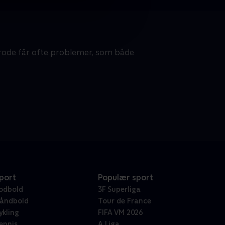
 Frode får ofte problemer, som både
port
Populær sport
odbold
3F Superliga
åndbold
Tour de France
ykling
FIFA VM 2026
ennis
A Liga