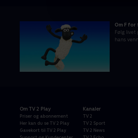
Om F for 
Følg live
hans venn
Om TV 2 Play
Kanaler
Priser og abonnement
TV 2
Her kan du se TV 2 Play
TV 2 Sport
Gavekort til TV 2 Play
TV 2 News
Support og Kundecenter
TV 2 Echo