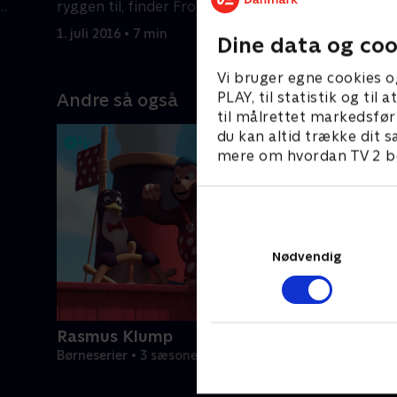
ryggen til, finder Frode og hans
ryggen til
frække venner på noget.
frække ve
1. juli 2016 • 7 min
1. juli 2016
Dine data og coo
Vi bruger egne cookies o
PLAY, til statistik og ti
Andre så også
til målrettet markedsfør
du kan altid trække dit s
mere om hvordan TV 2 be
Nødvendig
Rasmus Klump
Børneserier • 3 sæsoner