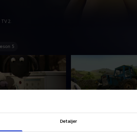
 TV 2.
æson 5
edag
25. Traktorproblemer
bondegårdens sorte får,
Frode er bondegårdens sorte
Detaljer
laver sjov og fåre-streger.
som altid laver sjov og fåre-
g bondemanden vender
Hver gang bondemanden v