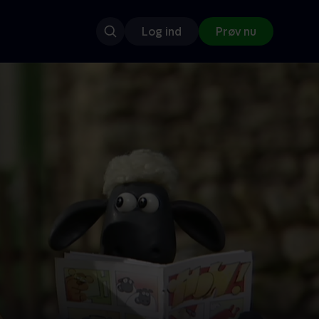
Log ind
Prøv nu