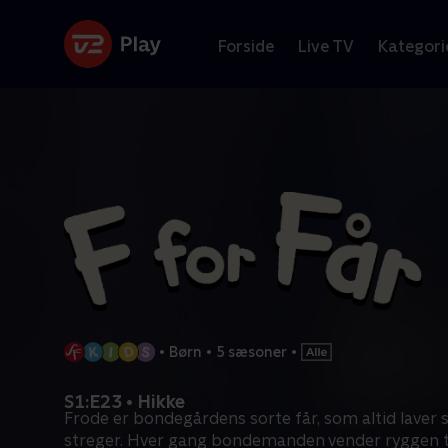
Forside
Live TV
Kategori
•
Børn
•
5 sæsoner
•
S1:E23 • Hikke
Frode er bondegårdens sorte får, som altid laver s
streger. Hver gang bondemanden vender ryggen ti