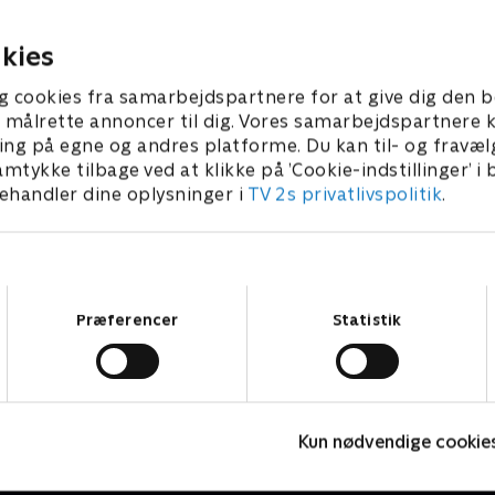
, finder Frode og hans
ryggen til, finder Frode og 
nner på noget.
frække venner på noget.
 • 7 min
1. juli 2016 • 7 min
kies
g cookies fra samarbejdspartnere for at give dig den b
l at målrette annoncer til dig. Vores samarbejdspartner
ing på egne og andres platforme. Du kan til- og fravæl
amtykke tilbage ved at klikke på ’Cookie-indstillinger’ i
handler dine oplysninger i
TV 2s privatlivspolitik
.
Samtykkevalg
Præferencer
Statistik
Gurli Gris
P
Kun nødvendige cookie
Børneserier • 4 sæsoner
B