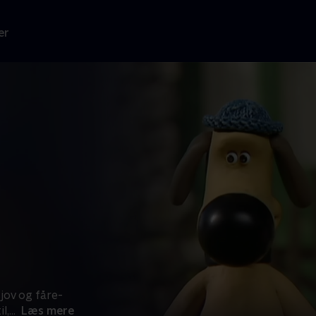
er
jov og fåre-
l,
...
Læs mere