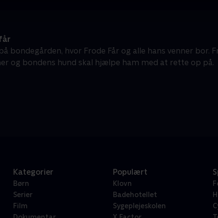
får
t på bondegården, hvor Frode Får og alle hans venner bor.
er og bondens hund skal hjælpe ham med at rette op på.
Kategorier
Populært
S
Børn
Klovn
F
Serier
Badehotellet
H
Film
Sygeplejeskolen
C
Dokumentar
X Factor
T