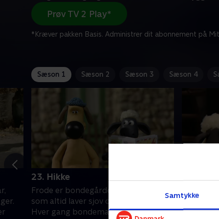
Prøv TV 2 Play*
*Kræver pakken Basis. Administrer dit abonnement på Mit
Sæson 1
Sæson 2
Sæson 3
Sæson 4
S
23. Hikke
24. Vask
r,
Frode er bondegårdens sorte får,
Frode er 
Samtykke
ger.
som altid laver sjov og fåre-streger.
som altid 
er
Hver gang bondemanden vender
Hver gan