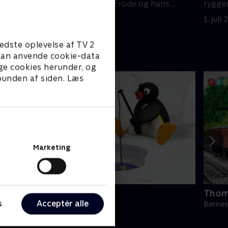
hans
ryggen til, finder Frode og hans
ryggen
frække venner på noget.
frækk
1. juli 2016 • 7 min
1. juli
edste oplevelse af TV 2
e kan anvende cookie-data
ge cookies herunder, og
 bunden af siden. Læs
Marketing
ingu
Thom
s
Acceptér alle
ørneserier • 6 sæsoner
Børnes