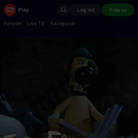
Log ind
Prøv nu
Forside
Live TV
Kategorier