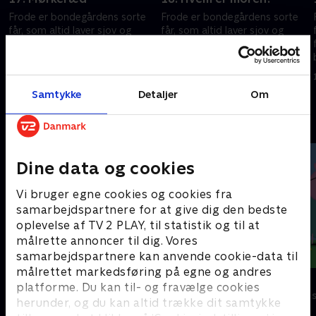
Frode er bondegårdens sorte
Frode er bondegårdens sorte
får, som altid laver sjov og
får, som altid laver sjov og
fåre-streger. Hver gang
fåre-streger. Hver gang
bondemanden vender ryggen
bondemanden vender ryggen
e
til, finder Frode og hans frække
til, finder Frode og hans frække
1. juli 2016 • 7 min
1. juli 2016 • 7 min
venner på noget.
venner på noget.
Samtykke
Detaljer
Om
Andre så også
Dine data og cookies
Vi bruger egne cookies og cookies fra
samarbejdspartnere for at give dig den bedste
oplevelse af TV 2 PLAY, til statistik og til at
målrette annoncer til dig. Vores
samarbejdspartnere kan anvende cookie-data til
målrettet markedsføring på egne og andres
Rasmus Klump
Gurli Gris
platforme. Du kan til- og fravælge cookies
Børneserier • 3 sæsoner
Børneserier • 4
herunder, og du kan altid trække dit samtykke