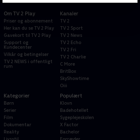
Om TV 2 Play
Kanaler
Priser og abonnement
TV 2
Her kan du se TV 2 Play
TV 2 Sport
Gavekort til TV 2 Play
TV 2 News
Support og
TV 2 Echo
Kundecenter
TV 2 Fri
Vilkår og betingelser
TV 2 Charlie
TV 2 NEWS i offentligt
C More
rum
BritBox
SkyShowtime
Oiii
Kategorier
Populært
Børn
Klovn
Serier
Badehotellet
Film
Sygeplejeskolen
Dokumentar
X Factor
Reality
Bachelor
Livsstil
Forræder