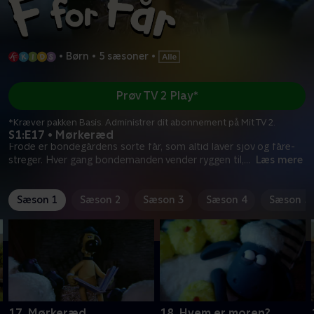
•
Børn
•
5 sæsoner
•
Prøv TV 2 Play*
*Kræver pakken Basis. Administrer dit abonnement på Mit TV 2.
S1:E17 • Mørkeræd
Frode er bondegårdens sorte får, som altid laver sjov og fåre-
streger. Hver gang bondemanden vender ryggen til,
...
Læs mere
Sæson 1
Sæson 2
Sæson 3
Sæson 4
Sæson 5
17. Mørkeræd
18. Hvem er moren?