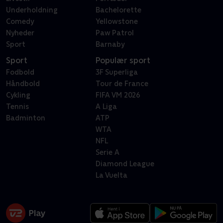
Underholdning
Bachelorette
Comedy
Yellowstone
Nyheder
Paw Patrol
Sport
Barnaby
Sport
Populær sport
Fodbold
3F Superliga
Håndbold
Tour de France
Cykling
FIFA VM 2026
Tennis
A Liga
Badminton
ATP
WTA
NFL
Serie A
Diamond League
La Vuelta