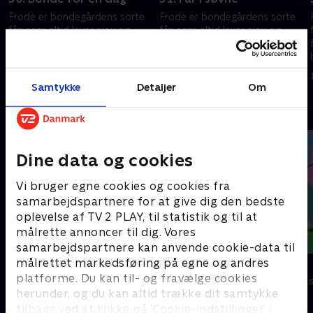
Frode er bondegårdens sorte
Frode er bondegårdens sorte
får, som altid laver sjov og
får, som altid laver sjov og
fåre-streger. Hver gang
fåre-streger. Hver gang
bondemanden vender ryggen
bondemanden vender ryggen
e
til, finder Frode og hans frække
til, finder Frode og hans frække
1. juli 2016 • 7 min
1. juli 2016 • 7 min
venner på noget.
venner på noget.
Samtykke
Detaljer
Om
Andre så også
Dine data og cookies
Vi bruger egne cookies og cookies fra
samarbejdspartnere for at give dig den bedste
oplevelse af TV 2 PLAY, til statistik og til at
målrette annoncer til dig. Vores
samarbejdspartnere kan anvende cookie-data til
målrettet markedsføring på egne og andres
Rasmus Klump
Gurli Gris
platforme. Du kan til- og fravælge cookies
Børneserier • 3 sæsoner
Børneserier • 4
herunder, og du kan altid trække dit samtykke
tilbage ved at klikke på ’Cookie-indstillinger’ i