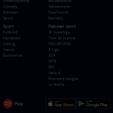
Underholdning
Bachelorette
Comedy
Yellowstone
Nyheder
Paw Patrol
Sport
Barnaby
Sport
Populær sport
Fodbold
3F Superliga
Håndbold
Tour de France
Cykling
FIFA VM 2026
Tennis
A Liga
Badminton
ATP
WTA
NFL
Serie A
Diamond League
La Vuelta