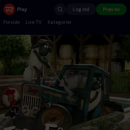
Log ind
Prøv nu
Forside
Live TV
Kategorier