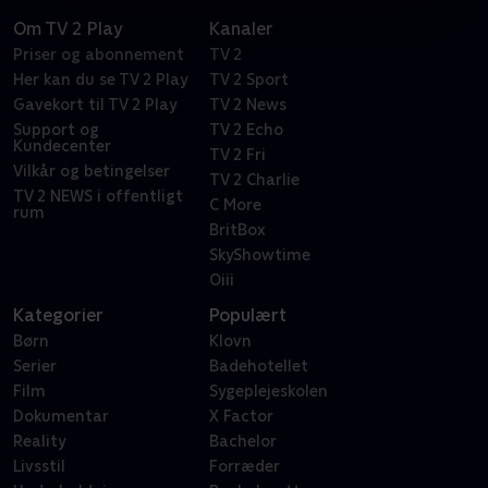
Om TV 2 Play
Kanaler
Priser og abonnement
TV 2
Her kan du se TV 2 Play
TV 2 Sport
Gavekort til TV 2 Play
TV 2 News
Support og
TV 2 Echo
Kundecenter
TV 2 Fri
Vilkår og betingelser
TV 2 Charlie
TV 2 NEWS i offentligt
C More
rum
BritBox
SkyShowtime
Oiii
Kategorier
Populært
Børn
Klovn
Serier
Badehotellet
Film
Sygeplejeskolen
Dokumentar
X Factor
Reality
Bachelor
Livsstil
Forræder