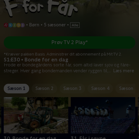
•
Børn
•
5 sæsoner
•
Prøv TV 2 Play*
*Kræver pakken Basis. Administrer dit abonnement på Mit TV 2.
S1:E30 • Bonde for en dag
Frode er bondegårdens sorte får, som altid laver sjov og fåre-
streger. Hver gang bondemanden vender ryggen til,
...
Læs mere
Sæson 1
Sæson 2
Sæson 3
Sæson 4
Sæson 5
30. Bonde for en dag
31. Får i søvne