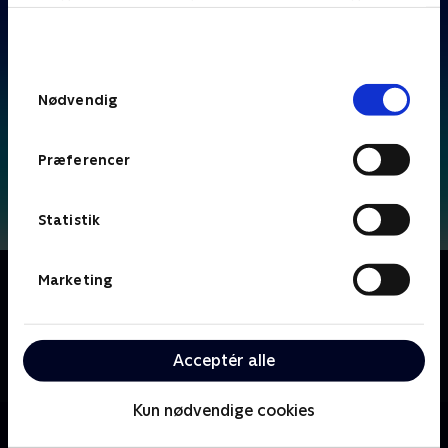
bunden af siden. Læs mere om hvordan TV 2
behandler dine oplysninger i
TV 2s privatlivspolitik
.
Samtykkevalg
Nødvendig
Præferencer
Statistik
Om F for får
Marketing
Følg livet på bondegården, hvor Frode Får og alle
hans venner bor. Frode får ofte problemer, som både
hans venner og bondens hund skal hjælpe ham med
Acceptér alle
at rette op på.
Kun nødvendige cookies