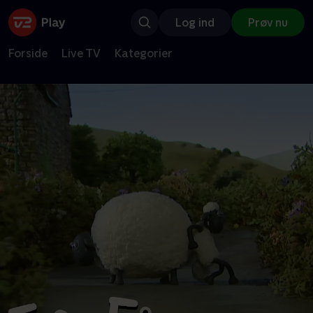
Log ind
Prøv nu
Forside
Live TV
Kategorier