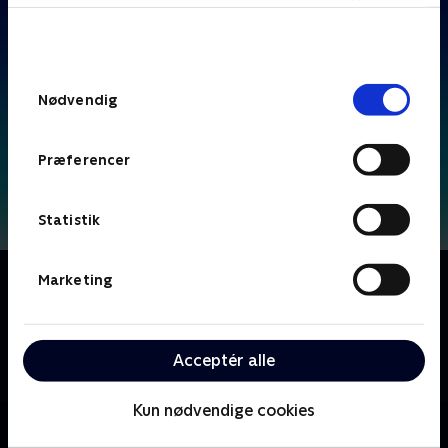
bunden af siden. Læs mere om hvordan TV 2
behandler dine oplysninger i
TV 2s privatlivspolitik
.
Samtykkevalg
Nødvendig
Præferencer
Statistik
Om F for får
Marketing
Følg livet på bondegården, hvor Frode Får og alle
hans venner bor. Frode får ofte problemer, som både
hans venner og bondens hund skal hjælpe ham med
Acceptér alle
at rette op på.
Kun nødvendige cookies