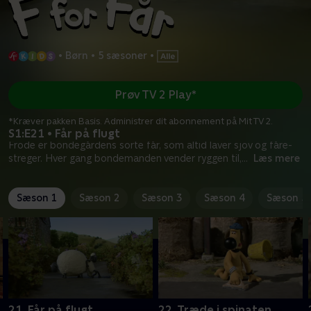
•
Børn
•
5 sæsoner
•
Prøv TV 2 Play*
*Kræver pakken Basis. Administrer dit abonnement på Mit TV 2.
S1:E21 • Får på flugt
Frode er bondegårdens sorte får, som altid laver sjov og fåre-
streger. Hver gang bondemanden vender ryggen til,
...
Læs mere
Sæson 1
Sæson 2
Sæson 3
Sæson 4
Sæson 5
21. Får på flugt
22. Træde i spinaten