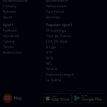
Underholdning
Bachelorette
Comedy
Yellowstone
Nyheder
Paw Patrol
Sport
Barnaby
Sport
Populær sport
Fodbold
3F Superliga
Håndbold
Tour de France
Cykling
FIFA VM 2026
Tennis
A Liga
Badminton
ATP
WTA
NFL
Serie A
Diamond League
La Vuelta