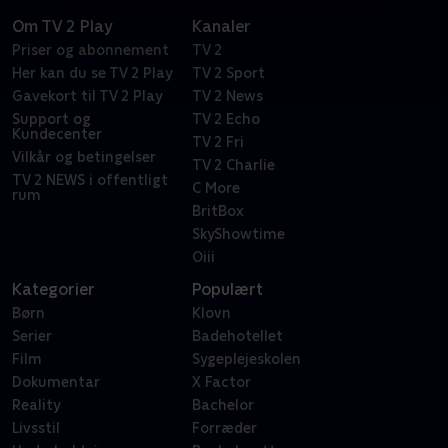
Om TV 2 Play
Kanaler
Priser og abonnement
TV 2
Her kan du se TV 2 Play
TV 2 Sport
Gavekort til TV 2 Play
TV 2 News
Support og
TV 2 Echo
Kundecenter
TV 2 Fri
Vilkår og betingelser
TV 2 Charlie
TV 2 NEWS i offentligt
C More
rum
BritBox
SkyShowtime
Oiii
Kategorier
Populært
Børn
Klovn
Serier
Badehotellet
Film
Sygeplejeskolen
Dokumentar
X Factor
Reality
Bachelor
Livsstil
Forræder