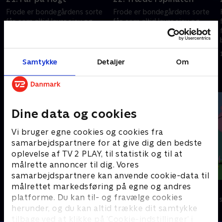
Frode er bondegårdens sorte
Frode er bondegårdens sorte
får, som altid laver sjov og
får, som altid laver sjov og
fåre-streger. Hver gang
fåre-streger. Hver gang
bondemanden vender ryggen
bondemanden vender ryggen
e
til, finder Frode og hans frække
til, finder Frode og hans frække
1. juli 2016 • 7 min
1. juli 2016 • 7 min
venner på noget.
venner på noget.
Samtykke
Detaljer
Om
Andre så også
Dine data og cookies
Vi bruger egne cookies og cookies fra
samarbejdspartnere for at give dig den bedste
oplevelse af TV 2 PLAY, til statistik og til at
målrette annoncer til dig. Vores
samarbejdspartnere kan anvende cookie-data til
målrettet markedsføring på egne og andres
Rasmus Klump
Gurli Gris
platforme. Du kan til- og fravælge cookies
Børneserier • 3 sæsoner
Børneserier • 4
herunder, og du kan altid trække dit samtykke
tilbage ved at klikke på ’Cookie-indstillinger’ i