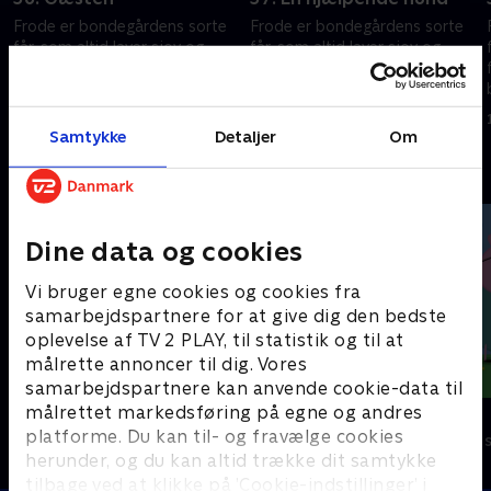
Frode er bondegårdens sorte
Frode er bondegårdens sorte
får, som altid laver sjov og
får, som altid laver sjov og
fåre-streger. Hver gang
fåre-streger. Hver gang
bondemanden vender ryggen
bondemanden vender ryggen
e
til, finder Frode og hans frække
til, finder Frode og hans frække
1. juli 2016 • 7 min
1. juli 2016 • 7 min
venner på noget.
venner på noget.
Samtykke
Detaljer
Om
Andre så også
Dine data og cookies
Vi bruger egne cookies og cookies fra
samarbejdspartnere for at give dig den bedste
oplevelse af TV 2 PLAY, til statistik og til at
målrette annoncer til dig. Vores
samarbejdspartnere kan anvende cookie-data til
målrettet markedsføring på egne og andres
Rasmus Klump
Gurli Gris
platforme. Du kan til- og fravælge cookies
Børneserier • 3 sæsoner
Børneserier • 4
herunder, og du kan altid trække dit samtykke
tilbage ved at klikke på ’Cookie-indstillinger’ i