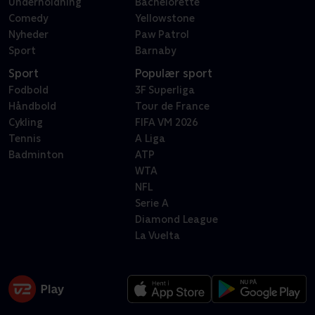
Underholdning
Bachelorette
Comedy
Yellowstone
Nyheder
Paw Patrol
Sport
Barnaby
Sport
Populær sport
Fodbold
3F Superliga
Håndbold
Tour de France
Cykling
FIFA VM 2026
Tennis
A Liga
Badminton
ATP
WTA
NFL
Serie A
Diamond League
La Vuelta