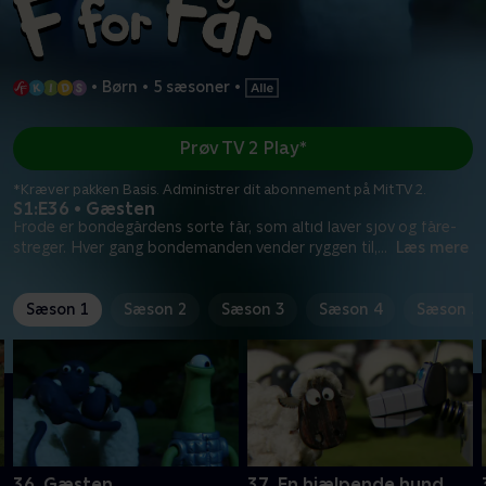
•
Børn
•
5 sæsoner
•
Prøv TV 2 Play*
*Kræver pakken Basis. Administrer dit abonnement på Mit TV 2.
S1:E36 • Gæsten
Frode er bondegårdens sorte får, som altid laver sjov og fåre-
streger. Hver gang bondemanden vender ryggen til,
...
Læs mere
Sæson 1
Sæson 2
Sæson 3
Sæson 4
Sæson 5
36. Gæsten
37. En hjælpende hund