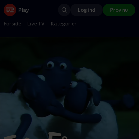
Log ind
Prøv nu
Forside
Live TV
Kategorier