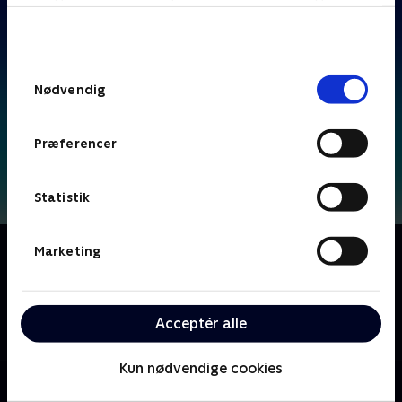
bunden af siden. Læs mere om hvordan TV 2
behandler dine oplysninger i
TV 2s privatlivspolitik
.
Samtykkevalg
Nødvendig
Præferencer
Statistik
Om F for får
Marketing
Følg livet på bondegården, hvor Frode Får og alle
hans venner bor. Frode får ofte problemer, som både
hans venner og bondens hund skal hjælpe ham med
Acceptér alle
at rette op på.
Kun nødvendige cookies