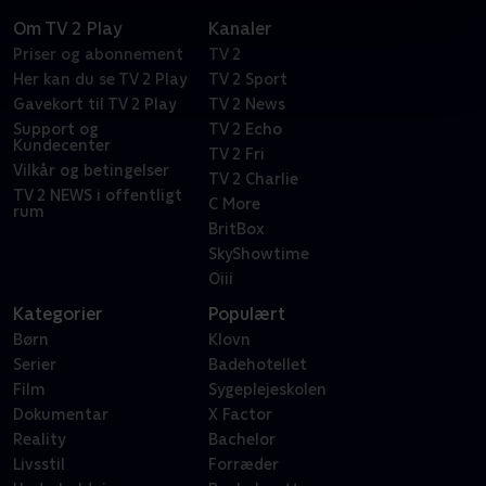
Om TV 2 Play
Kanaler
Priser og abonnement
TV 2
Her kan du se TV 2 Play
TV 2 Sport
Gavekort til TV 2 Play
TV 2 News
Support og
TV 2 Echo
Kundecenter
TV 2 Fri
Vilkår og betingelser
TV 2 Charlie
TV 2 NEWS i offentligt
C More
rum
BritBox
SkyShowtime
Oiii
Kategorier
Populært
Børn
Klovn
Serier
Badehotellet
Film
Sygeplejeskolen
Dokumentar
X Factor
Reality
Bachelor
Livsstil
Forræder