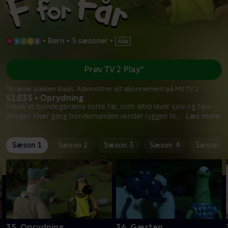
•
Børn
•
5 sæsoner
•
Prøv TV 2 Play*
*Kræver pakken Basis. Administrer dit abonnement på Mit TV 2.
S1:E35 • Oprydning
Frode er bondegårdens sorte får, som altid laver sjov og fåre-
streger. Hver gang bondemanden vender ryggen til,
...
Læs mere
Sæson 1
Sæson 2
Sæson 3
Sæson 4
Sæson 5
35. Oprydning
36. Gæsten