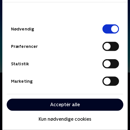
bunden af siden. Læs mere om hvordan TV 2
behandler dine oplysninger i
TV 2s privatlivspolitik
.
Samtykkevalg
Nødvendig
Præferencer
Statistik
Om F for får
Marketing
Følg livet på bondegården, hvor Frode Får og alle
hans venner bor. Frode får ofte problemer, som både
hans venner og bondens hund skal hjælpe ham med
Acceptér alle
at rette op på.
Kun nødvendige cookies