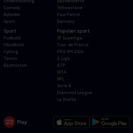
Underholdning
Bachelorette
Comedy
Yellowstone
Nyheder
Paw Patrol
Sport
Barnaby
Sport
Populær sport
Fodbold
3F Superliga
Håndbold
Tour de France
Cykling
FIFA VM 2026
Tennis
A Liga
Badminton
ATP
WTA
NFL
Serie A
Diamond League
La Vuelta