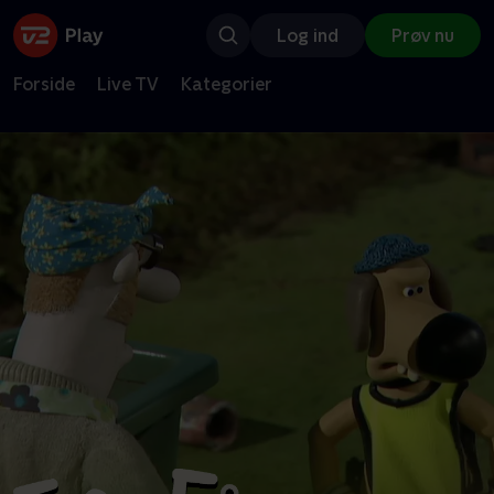
Log ind
Prøv nu
Forside
Live TV
Kategorier