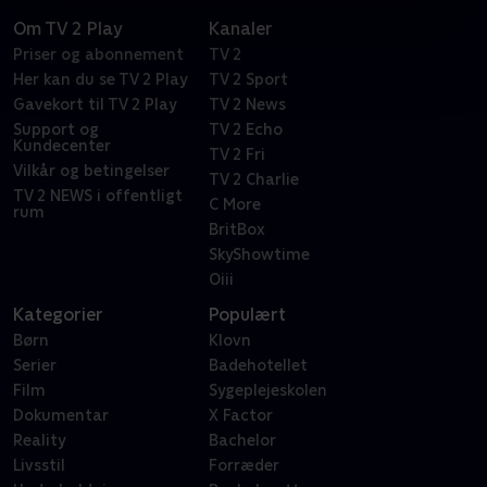
Om TV 2 Play
Kanaler
Priser og abonnement
TV 2
Her kan du se TV 2 Play
TV 2 Sport
Gavekort til TV 2 Play
TV 2 News
Support og
TV 2 Echo
Kundecenter
TV 2 Fri
Vilkår og betingelser
TV 2 Charlie
TV 2 NEWS i offentligt
C More
rum
BritBox
SkyShowtime
Oiii
Kategorier
Populært
Børn
Klovn
Serier
Badehotellet
Film
Sygeplejeskolen
Dokumentar
X Factor
Reality
Bachelor
Livsstil
Forræder