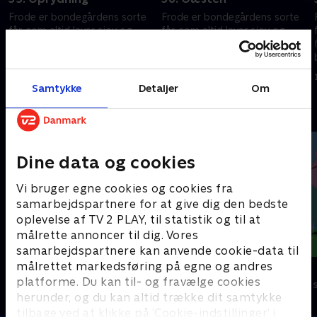
Frode er bondegårdens sorte
Frode er bondegårdens sorte
får, som altid laver sjov og
får, som altid laver sjov og
fåre-streger. Hver gang
fåre-streger. Hver gang
bondemanden vender ryggen
bondemanden vender ryggen
e
til, finder Frode og hans frække
til, finder Frode og hans frække
1. juli 2016 • 7 min
1. juli 2016 • 7 min
venner på noget.
venner på noget.
Samtykke
Detaljer
Om
Andre så også
Dine data og cookies
Vi bruger egne cookies og cookies fra
samarbejdspartnere for at give dig den bedste
oplevelse af TV 2 PLAY, til statistik og til at
målrette annoncer til dig. Vores
samarbejdspartnere kan anvende cookie-data til
målrettet markedsføring på egne og andres
Rasmus Klump
Gurli Gris
platforme. Du kan til- og fravælge cookies
Børneserier • 3 sæsoner
Børneserier • 4
herunder, og du kan altid trække dit samtykke
tilbage ved at klikke på ’Cookie-indstillinger’ i