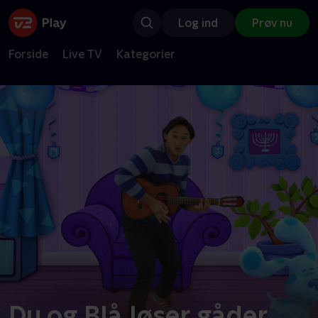
Log ind
Prøv nu
Forside
Live TV
Kategorier
Du og Blå løser gåder