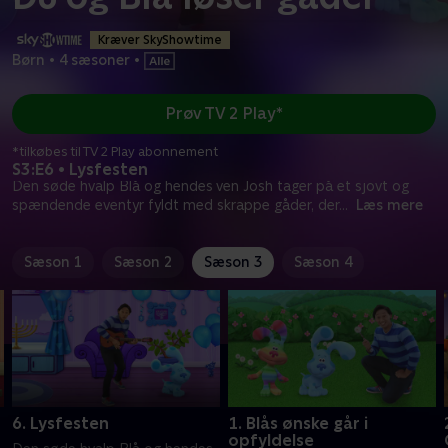
Kræver SkyShowtime
Børn
•
4 sæsoner
•
Prøv TV 2 Play*
*tilkøbes til TV 2 Play abonnement
S3:E6 • Lysfesten
Den søde hvalp Blå og hendes ven Josh tager på et sjovt og
spændende eventyr fyldt med skrappe gåder, der
...
Læs mere
Sæson 1
Sæson 2
Sæson 3
Sæson 4
6. Lysfesten
1. Blås ønske går i
opfyldelse