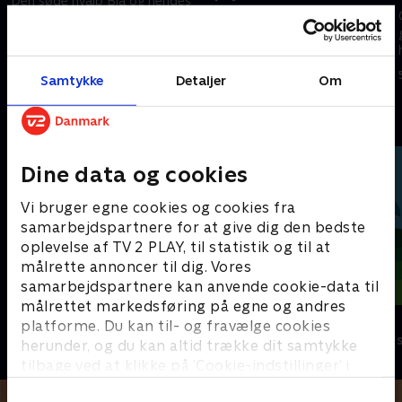
Den søde hvalp Blå og hendes
Blå finder en eventyrstav, der
ven Josh tager på et sjovt og
kan opfylde ønsker, men hun
spændende eventyr fyldt med
kender ikke det magiske ord
skrappe gåder, der skal løses.
3. november 2023 • 21 min
1. januar 2023 • 21 min
Samtykke
Detaljer
Om
Andre så også
Dine data og cookies
Vi bruger egne cookies og cookies fra
samarbejdspartnere for at give dig den bedste
oplevelse af TV 2 PLAY, til statistik og til at
målrette annoncer til dig. Vores
samarbejdspartnere kan anvende cookie-data til
målrettet markedsføring på egne og andres
Mægtige maskiner
Dino Deluxe
platforme. Du kan til- og fravælge cookies
Børneserier • 1 sæsoner
Børneserier • 1
herunder, og du kan altid trække dit samtykke
tilbage ved at klikke på ’Cookie-indstillinger’ i
bunden af siden. Læs mere om hvordan TV 2