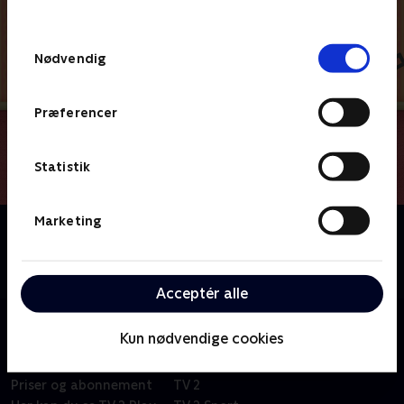
behandler dine oplysninger i
TV 2s privatlivspolitik
.
Samtykkevalg
Nødvendig
Præferencer
Statistik
Marketing
Om Du og Blå løser gåder
Kan du hjælpe Blå og Josh med at løse alverdens
gåder, når I sammen tager på et eventyr?
Acceptér alle
Kun nødvendige cookies
Om TV 2 Play
Kanaler
Priser og abonnement
TV 2