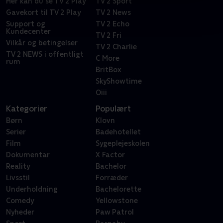
Her kan du se TV 2 Play
TV 2 Sport
Gavekort til TV 2 Play
TV 2 News
Support og
TV 2 Echo
Kundecenter
TV 2 Fri
Vilkår og betingelser
TV 2 Charlie
TV 2 NEWS i offentligt
C More
rum
BritBox
SkyShowtime
Oiii
Kategorier
Populært
Børn
Klovn
Serier
Badehotellet
Film
Sygeplejeskolen
Dokumentar
X Factor
Reality
Bachelor
Livsstil
Forræder
Underholdning
Bachelorette
Comedy
Yellowstone
Nyheder
Paw Patrol